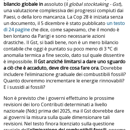
bilancio globale in
assoluto (il
global stocktaking - Gst
),
una valutazione complessiva dei progressi compiuti dai
Paesi, o della loro mancanza. La Cop 28 è iniziata senza
un documento, il 5 dicembre è stato pubblicato
un testo
di 24 pagine
che dice, come sapevamo, che il mondo è
ben lontano da Parigi e sono necessarie azioni
drastiche.. Il Gst, si badi bene, non è un mero bilancio
contabile che oggi è puntato su poco meno di 3 °C di
anomalia termica a fine secolo, dato sul quale dissentire
è impossibile.
Il Gst anziché limitarsi a dare uno sguardo
a ciò che è accaduto, deve dire cosa fare ora.
Dovrebbe
includere l’eliminazione graduale dei combustibili fossili?
Quanto dovremmo incrementare le energie rinnovabili?
E i sussidi ai fossili?
Non è previsto che i governi effettuino le prossime
revisioni dei loro Contributi determinati a livello
nazionale (Ndc) prima del 2025, ma il Gst dovrebbe dare
ai governi la misura sulla quale dimensionare tali
revisioni. Nel testo finora licenziato sulla questione
cruciale dell’
eliminazione dei combustibili fossili
, enorme