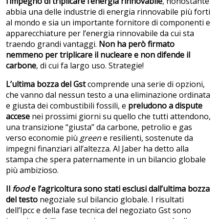
l’impegno di triplicare l’energia rinnovabile
, nonostante
abbia una delle industrie di energia rinnovabile più forti
al mondo e sia un importante fornitore di componenti e
apparecchiature per l’energia rinnovabile da cui sta
traendo grandi vantaggi.
Non ha però firmato
nemmeno per triplicare il nucleare e non difende il
carbone
, di cui fa largo uso. Strategie!
L’ultima bozza del Gst
comprende una serie di opzioni,
che vanno dal nessun testo a una eliminazione ordinata
e giusta dei combustibili fossili, e
preludono a dispute
accese
nei prossimi giorni su quello che tutti attendono,
una transizione “giusta” da carbone, petrolio e gas
verso economie più
green
e resilienti, sostenute da
impegni finanziari all’altezza. Al Jaber ha detto alla
stampa che spera paternamente in un bilancio globale
più ambizioso.
Il
food
e l’agricoltura sono stati esclusi dall’ultima bozza
del testo
negoziale sul bilancio globale. I risultati
dell’Ipcc e della fase tecnica del negoziato Gst sono