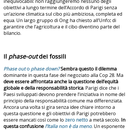
inequivocabili: non raggiungeremo nessuno degli
obiettivi a lungo termine dell’Accordo di Parigi senza
un’azione climatica sul cibo più ambiziosa, completa ed
equa. Un largo gruppo di Ong ha chiesto all’Unfcc di
garantire che l’agricoltura e il cibo diventino parte del
bilancio.
Il
phase-out
dei fossili
Phase out
o
phase down?
Sembra questo il dilemma
dominante in questa fase del negoziato alla Cop 28. Ma
deve essere affrontata anche la questione dell’equità
globale e della responsabilità storica
. Parigi dice che i
Paesi sviluppati devono prendere l’iniziativa in nome del
principio della responsabilità comune ma differenziata.
Ancora una volta si gira senza idee chiare intorno a
questa questione e gli obiettivi di Parigi potrebbero
essere mancati così come lo
zero netto
a metà secolo.
In
questa confusione
l’Italia non è da meno
. Un esponente