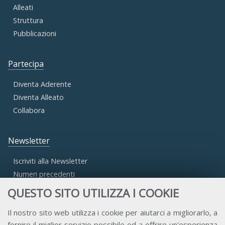
Alleati
Struttura
Pubblicazioni
Partecipa
Diventa Aderente
Diventa Alleato
Collabora
Newsletter
Iscriviti alla Newsletter
Numeri precedenti
QUESTO SITO UTILIZZA I COOKIE
Area Riservata
Il nostro sito web utilizza i cookie per aiutarci a migliorarlo, a
fornire il miglior servizio possibile ed a offrire un'esperienza
Accesso Aderenti