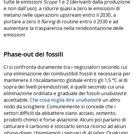
tutte le emissioni
Scope
1 e 2 (derivanti dalla produzione
e non dall'uso), a ridurre quasi a zero le emissioni di
metano nelle operazioni upstream entro il 2030, a
portare a zero il
flaring
di routine entro il 2030 e ad
aumentare la trasparenza nella rendicontazione delle
emissioni.
Phase-out dei fossili
Ci si confronta duramente tra i negoziatori secondo cui
una eliminazione dei combustibili fossili è necessaria per
mantenere il riscaldamento globale entro gli 1,5 °C al di
sopra dei livelli preindustriali, e quelli secondo cui una
eliminazione ordinata e graduale dei fossili
unabated
è
accettabile.
Che cosa voglia dire
unabated
è un altro
nodo da sciogliere. Comunemente si concede che i
settori difficili da abbattere siano acciaio, cemento,
prodotti chimici e forse aviazione. Alcuni poi parlano di
catturare il carbonio e stoccarlo senza ricorso ad alcun
phase-down
, chiamiamoli i seguaci di
Al Jaber
. Qualcuno