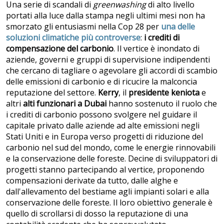
Una serie di scandali di
greenwashing
di alto livello
portati alla luce dalla stampa negli ultimi mesi non ha
smorzato gli entusiasmi nella Cop 28 per
una delle
soluzioni climatiche più controverse
:
i crediti di
compensazione del carbonio
. Il vertice è inondato di
aziende, governi e gruppi di supervisione indipendenti
che cercano di tagliare o agevolare gli accordi di scambio
delle emissioni di carbonio e di ricucire la malconcia
reputazione del settore.
Kerry
, il
presidente keniota
e
altri
alti funzionari a Dubai
hanno sostenuto il ruolo che
i crediti di carbonio possono svolgere nel guidare il
capitale privato dalle aziende ad alte emissioni negli
Stati Uniti e in Europa verso progetti di riduzione del
carbonio nel sud del mondo, come le energie rinnovabili
e la conservazione delle foreste. Decine di sviluppatori di
progetti stanno partecipando al vertice, proponendo
compensazioni derivate da tutto, dalle alghe e
dall'allevamento del bestiame agli impianti solari e alla
conservazione delle foreste. Il loro obiettivo generale è
quello di scrollarsi di dosso la reputazione di una