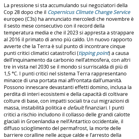
La pressione si sta accumulando sui negoziatori della
Cop 28 dopo che il
Copernicus Climate Change Service
europeo (C3s) ha annunciato mercoledì che novembre è
il sesto mese consecutivo con il record della
temperatura media e che il 2023 si appresta a strappare
al 2016 il primato di anno più caldo. Un nuovo rapporto
avverte che la Terra è sul punto di incontrare cinque
punti critici climatici catastrofici (
tipping point
) a causa
dell’inquinamento da carbonio nell’atmosfera, con altri
tre in vista nel 2030 se il mondo si surriscalda di più di
1,5 °C. I punti critici nel sistema Terra rappresentano
minacce di una portata mai affrontata dall’umanità.
Possono innescare devastanti effetti domino, inclusa la
perdita di interi ecosistemi e della capacità di coltivare
colture di base, con impatti sociali tra cui migrazioni di
massa, instabilità politica e
default
finanziari. I punti
critici a rischio includono il collasso delle grandi calotte
glaciali in Groenlandia e nell’Antartico occidentale, il
diffuso scioglimento del permafrost, la morte delle
barriere coralline nelle acque calde e l’arresto della