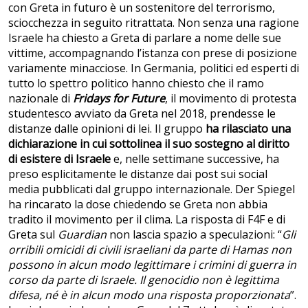
con Greta in futuro è un sostenitore del terrorismo,
sciocchezza in seguito ritrattata. Non senza una ragione
Israele ha chiesto a Greta di parlare a nome delle sue
vittime, accompagnando l’istanza con prese di posizione
variamente minacciose. In Germania, politici ed esperti di
tutto lo spettro politico hanno chiesto che il ramo
nazionale di
Fridays for Future
, il movimento di protesta
studentesco avviato da Greta nel 2018, prendesse le
distanze dalle opinioni di lei. Il gruppo
ha rilasciato una
dichiarazione in cui sottolinea il suo sostegno al diritto
di esistere di Israele
e, nelle settimane successive, ha
preso esplicitamente le distanze dai post sui social
media pubblicati dal gruppo internazionale. Der Spiegel
ha rincarato la dose chiedendo se Greta non abbia
tradito il movimento per il clima. La risposta di F4F e di
Greta sul
Guardian
non lascia spazio a speculazioni: “
Gli
orribili omicidi di civili israeliani da parte di Hamas non
possono in alcun modo legittimare i crimini di guerra in
corso da parte di Israele. Il genocidio non è legittima
difesa, né è in alcun modo una risposta proporzionata
”.