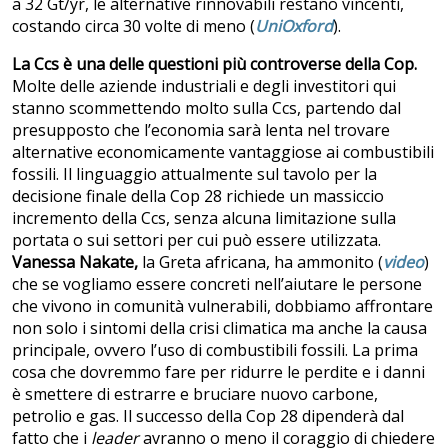
a 32 Gt/yr, le alternative rinnovabili restano vincenti,
costando circa 30 volte di meno (
UniOxford
).
La Ccs è una delle questioni più controverse della Cop.
Molte delle aziende industriali e degli investitori qui
stanno scommettendo molto sulla Ccs, partendo dal
presupposto che l’economia sarà lenta nel trovare
alternative economicamente vantaggiose ai combustibili
fossili. Il linguaggio attualmente sul tavolo per la
decisione finale della Cop 28 richiede un massiccio
incremento della Ccs, senza alcuna limitazione sulla
portata o sui settori per cui può essere utilizzata.
Vanessa Nakate,
la Greta africana, ha ammonito (
video
)
che se vogliamo essere concreti nell’aiutare le persone
che vivono in comunità vulnerabili, dobbiamo affrontare
non solo i sintomi della crisi climatica ma anche la causa
principale, ovvero l’uso di combustibili fossili. La prima
cosa che dovremmo fare per ridurre le perdite e i danni
è smettere di estrarre e bruciare nuovo carbone,
petrolio e gas. Il successo della Cop 28 dipenderà dal
fatto che i
leader
avranno o meno il coraggio di chiedere