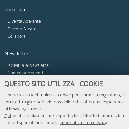
Partecipa
Diventa Aderente
Diventa Alleato
Collabora
Newsletter
Iscriviti alla Newsletter
Numeri precedenti
QUESTO SITO UTILIZZA I COOKIE
Area Riservata
Il nostro sito web utilizza i cookie per aiutarci a migliorarlo, a
fornire il miglior servizio possibile ed a offrire un'esperienza
Accesso Aderenti
ottimale agli utenti.
Accesso Consulta
Qui
puoi cambiare le tue impostazioni. Ulteriori informazioni
Accesso Team
sono disponibili nella nostra
informativa sulla privacy