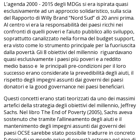
L’agenda 2000 - 2015 degli MDGs si era ispirata quasi
esclusivamente ad un approccio solidaristico, sulla scia
del Rapporto di Willy Brand “Nord Sud” di 20 anni prima.
Al centro vi era la responsabilità dei paesi ricchi nei
confronti di quelli poveri e l’aiuto pubblico allo sviluppo,
soprattutto canalizzato nella forma del budget support,
era visto come lo strumento principale per la fuoriuscita
dalla povertà. Gli 8 obiettivi del millennio riguardavano
quasi esclusivamente i paesi più poveri e a reddito
medio basso e le principali pre-condizioni per il loro
successo erano considerate la prevedibilità degli aiuti, il
rispetto degli impegni assunti dai governi dei paesi
donatori e la good governance nei paesi beneficiari.
Questi concetti erano stati teorizzati da uno dei massimi
artefici della strategia degli obiettivi del millennio, Jeffrey
Sachs. Nel libro The End of Poverty (2005), Sachs aveva
sostenuto che tramite l’allineamento degli aiuti e il
mantenimento degli impegni assunti dai governi dei
paesi OCSE sarebbe stato possibile tradurre in concreto
l’utopia di un mondo privo di povertà estrema nel giro di