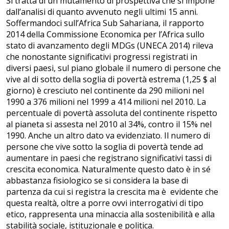
Si tratta di un mutamento di prospettiva che si impone
dall’analisi di quanto avvenuto negli ultimi 15 anni.
Soffermandoci sull’Africa Sub Sahariana, il rapporto
2014 della Commissione Economica per l’Africa sullo
stato di avanzamento degli MDGs (UNECA 2014) rileva
che nonostante significativi progressi registrati in
diversi paesi, sul piano globale il numero di persone che
vive al di sotto della soglia di povertà estrema (1,25 $ al
giorno) è cresciuto nel continente da 290 milioni nel
1990 a 376 milioni nel 1999 a 414 milioni nel 2010. La
percentuale di povertà assoluta del continente rispetto
al pianeta si assesta nel 2010 al 34%, contro il 15% nel
1990. Anche un altro dato va evidenziato. Il numero di
persone che vive sotto la soglia di povertà tende ad
aumentare in paesi che registrano significativi tassi di
crescita economica. Naturalmente questo dato è in sé
abbastanza fisiologico se si considera la base di
partenza da cui si registra la crescita ma è evidente che
questa realtà, oltre a porre ovvi interrogativi di tipo
etico, rappresenta una minaccia alla sostenibilità e alla
stabilità sociale, istituzionale e politica.