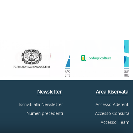
Newsletter
Area Riservata
Iscriviti alla Newsletter
Accesso Aderenti
Numeri precedenti
Accesso Consulta
Accesso Team