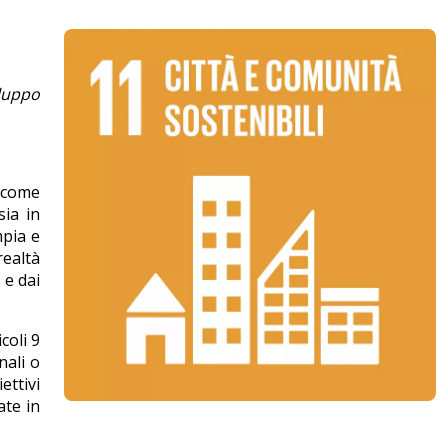
iluppo
, come
ia in
mpia e
realtà
 e dai
coli 9
nali o
ettivi
ate in