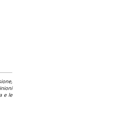
sione,
inioni
la e le