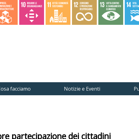
osa facciamo
Notizie e Eventi
Pu
ore partecipazione dei cittadini