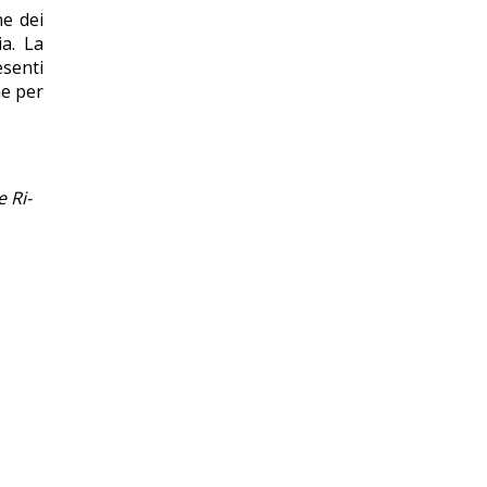
ne dei
ia. La
esenti
ne per
 Ri-