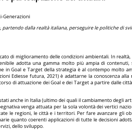
Ri-Generazioni
 partendo dalla realtà italiana, perseguire le politiche di sv
ficato di miglioramento delle condizioni ambientali. In realtà
enibile adotta una gamma molto più ampia di contenuti, s
ne in Goal e Target della strategia è al contempo molto a
izioni Ediesse futura, 2021) è adattarne la conoscenza alla 
rso di attuazione dei Goal e dei Target a partire dalle città
ati anche in Italia (ultimo dei quali il cambiamento degli arti
pegnativa venga attuata per la sola volontà dei vertici nazio
e le regioni, le città e i territori. Per fare avanzare gli obi
arie quanto coerenti applicazioni di tutte le decisioni adott
vizi, dello sviluppo.