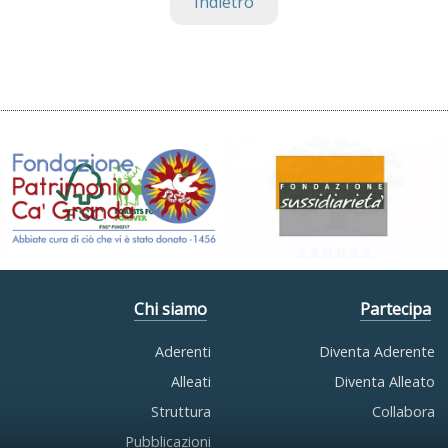
Indietro
Chi siamo
Partecipa
Aderenti
Diventa Aderente
Alleati
Diventa Alleato
Struttura
Collabora
Pubblicazioni