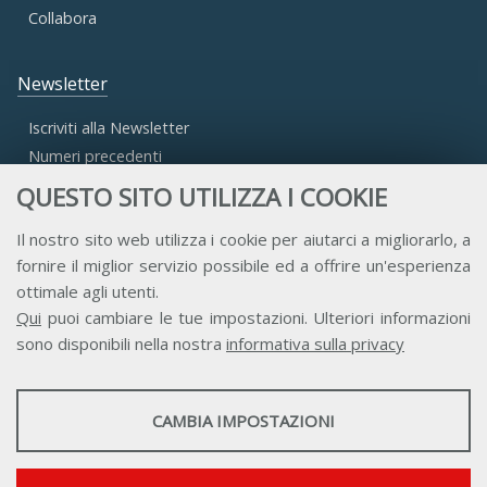
Collabora
Newsletter
Iscriviti alla Newsletter
Numeri precedenti
QUESTO SITO UTILIZZA I COOKIE
Area Riservata
Il nostro sito web utilizza i cookie per aiutarci a migliorarlo, a
fornire il miglior servizio possibile ed a offrire un'esperienza
Accesso Aderenti
ottimale agli utenti.
Accesso Consulta
Qui
puoi cambiare le tue impostazioni. Ulteriori informazioni
Accesso Team
sono disponibili nella nostra
informativa sulla privacy
STATISTICHE
CAMBIA IMPOSTAZIONI
Strumenti statistici che raccolgono dati anonimi sull'utilizzo e la
funzionalità del sito web.
Contatti
Privacy
Trasparenza
Credits