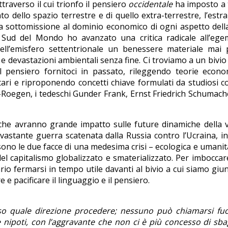
raverso il cui trionfo il pensiero
occidentale
ha imposto a t
to dello spazio terrestre e di quello extra-terrestre, l’estr
e la sottomissione al dominio economico di ogni aspetto della
l Sud del Mondo ho avanzato una critica radicale all’ege
 dell’emisfero settentrionale un benessere materiale mai
 devastazioni ambientali senza fine. Ci troviamo a un bivio
il pensiero fornitoci in passato, rileggendo teorie econ
tari e riproponendo concetti chiave formulati da studiosi c
oegen, i tedeschi Gunder Frank, Ernst Friedrich Schumache
he avranno grande impatto sulle future dinamiche della v
vastante guerra scatenata dalla Russia contro l’Ucraina, in
 sono le due facce di una medesima crisi – ecologica e umanit
del capitalismo globalizzato e smaterializzato. Per imbocca
ario fermarsi in tempo utile davanti al bivio a cui siamo giu
e pacificare il linguaggio e il pensiero.
rso quale direzione procedere; nessuno può chiamarsi fuo
e nipoti, con l’aggravante che non ci è più concesso di sba