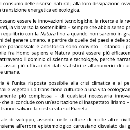
 consumo delle risorse naturali, alla loro dissipazione ovv
a transizione energetica ed ecologica.
ossano essere le innovazioni tecnologiche, la ricerca e la ra
centi, la via verso la sostenibilità – sempre che abbia senso p
n equilibrio con la
Natura
fino a quando non saremo in gra
i del genere umano, a partire da quelle dei paesi e delle s
re paradossale e antistorica sono convinto – citando i p
bile fra Homo sapiens e Natura potrà essere più efficace
attraverso il dominio di scienza e tecnologie, perché narra
– assai più efficaci dei dati statistici e alfanumerici di cu
te umana.
 è l’unica risposta possibile alla crisi climatica e al pe
mali e vegetali. La transizione culturale a una vita ecologic
tamente più complessa – di qualsiasi necessaria innova
o – che si conclude con un’esortazione di inaspettato lirismo –
otranno salvare la nostra vita sul Pianeta.
le di sviluppo, assente nelle culture di molte altre civil
nsieme all’errore epistemologico cartesiano disvelato dai 