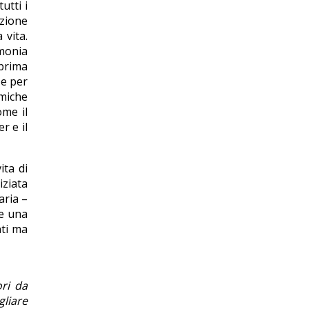
utti i
azione
 vita.
monia
 prima
 e per
omiche
ome il
r e il
ita di
iziata
aria –
re una
nti ma
ri da
gliare