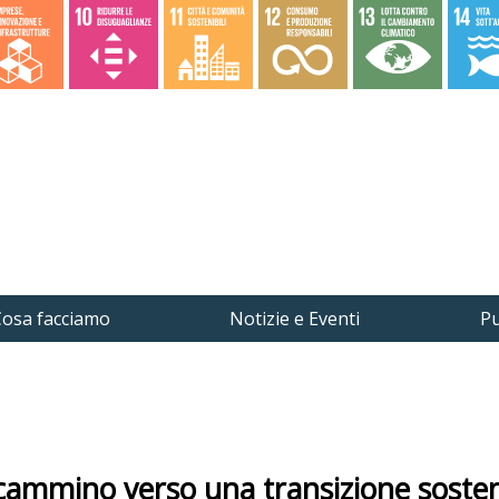
osa facciamo
Notizie e Eventi
Pu
 cammino verso una transizione sosten