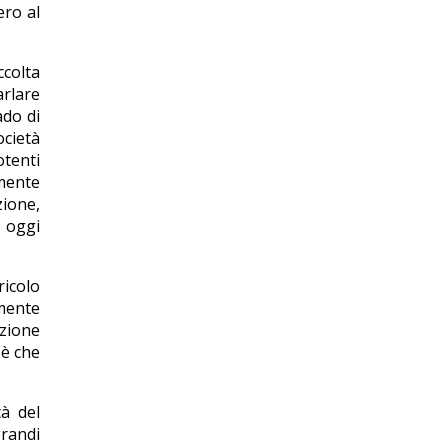
ero al
ccolta
arlare
do di
ocietà
otenti
mente
zione,
i oggi
ricolo
amente
zione
 è che
tà del
grandi