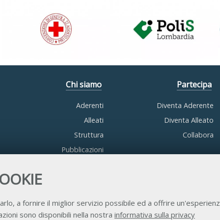
Chi siamo
Partecipa
Aderenti
Diventa Aderente
Alleati
Diventa Alleato
Struttura
Collabora
Pubblicazioni
COOKIE
arlo, a fornire il miglior servizio possibile ed a offrire un'esperienz
zioni sono disponibili nella nostra
informativa sulla privacy