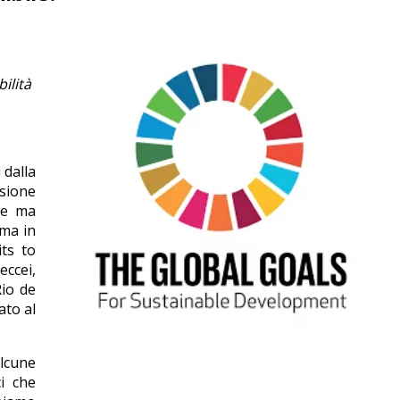
ilità
 dalla
sione
ore ma
ma in
ts to
eccei,
io de
ato al
alcune
ci che