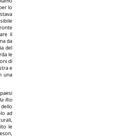
bbiamo
per lo
stava
sibile
fronte
are il
ina da
ia del
rda le
oni di
stra e
n una
 paesi
da Rio
dello
lo ad
urali,
ito le
eson,