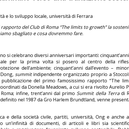
tà e lo sviluppo locale, università di Ferrara
 rapporto del Club di Roma “The limits to growth” la sostenib
bbiamo sbagliato e cosa dovremmo fare.
no si celebrano diversi anniversari importanti: cinquant’anni
le per la prima volta si posero al centro della rifles
rotezione dell’ambiente; cinquant’anni dall’evento – min
i Dong,
summit
indipendente organizzato proprio a Stoccol
a pubblicazione del primo famosissimo rapporto “The limi
coordinati da Donella Meadows, a cui si era rivolto Aurelio P
 Roma; infine, trent’anni dal primo
Summit della Terra
di R
le, definito nel 1987 da Gro Harlem Brundtland, venne present
ca e della società civile, partiti, università, Ong e anche 
’infinità di documenti, di articoli e libri sia scientifi