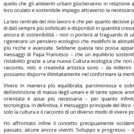
quello che gli ambienti urbani giocheranno in relazione al
loro oculato e sostenibile impiego attraverso la necessari
La tesi centrale del mio lavoro è che per quanto decisive p
di dati sempre più sofisticati e disponibili in quantità cres
ancora di sostenibilità – non ci porterà al traguardo di u
rigenerare un pensiero ecologico che modifichi le abitudin
più ricche e avanzate. Sebbene questa tesi possa appari
messaggi di Papa Francesco – che un equilibrio sosteni
ristabilito grazie a una nuova Cultura ecologica che non 
racconto, miti, e creatività artistica sono – da millenni 
possiamo disporre illimitatamente nel conformare la men
Vivere in maniera più equilibrata, parsimoniosa e sobria
dell’estinzione di massa degli umani e di tante specie ani
orientata è assai più necessaria – per quanto infini
tecnologica. In definitiva, il messaggio principale del libr
solo la cultura e il racconto di un diverso modo di vivere p
Ho affrontato infine il concetto precipuamente occidenta
passato, alcune ancora viventi. Sviluppo e progresso – i