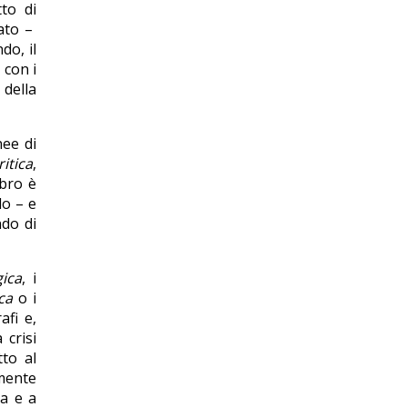
to di
tato –
do, il
, con i
 della
nee di
itica
,
ibro è
do – e
ndo di
ica
, i
ca
o i
afi e,
 crisi
tto al
emente
na e a