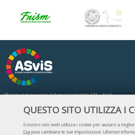
Alleanza Italiana per lo Sviluppo Sostenibile ETS - ASviS
Via Farini 17, 00185 Roma
QUESTO SITO UTILIZZA I 
C.F. 97893090585 P.IVA 14610671001
Il nostro sito web utilizza i cookie per aiutarci a miglior
Qui
puoi cambiare le tue impostazioni. Ulteriori informa