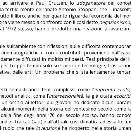
 ad arrivare a Paul Crutzen, lo
sdoganatore
del concet
la fertile mente dell’abate Antonio Stoppani che – inascol
utto il libro, anche per quanto riguarda l’economia del mon
atica viene messo a confronto con il cosi detto
negazionismo
n dal 1972 stesso, hanno prodotto una reazione all’avanzare
le sull’ambiente con riflessioni sulle difficoltà contempora
cinematografiche e con i contributi provenienti dall’
ecocr
amente diffusasi in moltissimi paesi. Tesi principale del l
 e per troppo tempo solo su scienza e tecnologie, trascuran
rativa, dalle arti. Un problema che si sta lentamente tenta
rti semplificando temi complessi come l’
impronta ecolog
todi analitici come l’
intersezionalità
, la già citata
ecocriti
 un occhio ai lettori più giovani ho dedicato alcuni paragr
 alcuni momenti della storia del ventesimo secolo come la
 dalla fine degli anni ’70 del secolo scorso, hanno condo
d e i trattati Gatt) e all’attuale crisi climatica ad essa fort
al ruolo che tale
invenzione
ha ricoperto nella storia uma