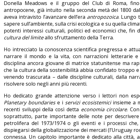
Donella Meadows e il gruppo del Club di Roma, fino
antropocene, già intuito nella seconda metà del 1800 dal
aveva intravisto l’avanzare dell’era
antropozoica
. Lungo t
sapere sull’ambiente, sulla crisi ecologica e su quella clim
potenti interessi culturali, politici ed economici che, fi
cultura del limite
allo sfruttamento della Terra.
Ho intrecciato la conoscenza scientifica pregressa e attua
narrare il mondo e la vita, con narrazioni letterarie e 
disciplina ancora giovane di matrice statunitense ma rapid
che la cultura della sostenibilità abbia confidato troppo
venendo trascurata – dalle discipline culturali, dalla nar
risolvere solo negli anni più recenti.
Ho dedicato grande attenzione verso i lettori non espe
Planetary boundaries
e i
servizi ecosistemici
insieme a me
recenti sviluppi della così detta
economia circolare
. Con
soprattutto, parte importante delle note per descrivere
petrolifera del 1973/1974 o gli eventi e i processi che,
dispiegarsi della globalizzazione dei mercati (l’Uruguay roun
connessa. Un capitolo importante è dedicato alla città, 