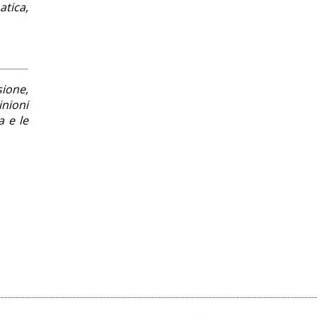
atica,
sione,
inioni
la e le