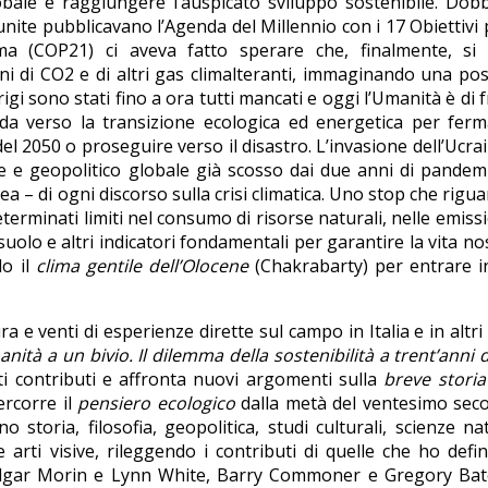
globale e raggiungere l’auspicato sviluppo sostenibile. Do
unite pubblicavano l’Agenda del Millennio con i 17 Obiettivi 
ima (COP21) ci aveva fatto sperare che, finalmente, si 
i di CO2 e di altri gas climalteranti, immaginando una pos
arigi sono stati fino a ora tutti mancati e oggi l’Umanità è di 
da verso la transizione ecologica ed energetica per ferm
el 2050 o proseguire verso il disastro. L’invasione dell’Ucra
e e geopolitico globale già scosso dai due anni di pandem
 – di ogni discorso sulla crisi climatica. Uno stop che rigua
erminati limiti nel consumo di risorse naturali, nelle emissi
 suolo e altri indicatori fondamentali per garantire la vita no
do il
clima gentile dell’Olocene
(Chakrabarty) per entrare i
a e venti di esperienze dirette sul campo in Italia e in altri
nità a un bivio. Il dilemma della sostenibilità a trent’anni 
ti contributi e affronta nuovi argomenti sulla
breve storia
percorre il
pensiero ecologico
dalla metà del ventesimo seco
 storia, filosofia, geopolitica, studi culturali, scienze nat
rti visive, rileggendo i contributi di quelle che ho defin
Edgar Morin e Lynn White, Barry Commoner e Gregory Bat