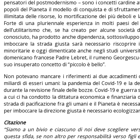
pensatori del postmodernismo – sono i concetti cardine att
popoli del Pianeta il modello di conquista e di sfruttamen
illimitata delle risorse, lo mortificazione dei più deboli 
Forte di una pluriennale esperienza in molti paesi de
dell’utilitarismo che, se ha creato per alcune società
conosciuto, ha prodotto anche dipendenza, sottosviluppo e
imboccare la strada giusta sarà necessario riscoprire 
minoritarie e oggi dimenticate anche negli studi universi
domenicano francese Padre Lebret, il rumeno Georgescu-R
suo insuperato concetto di “piccolo è bello”.
Non potevano mancare i riferimenti ai due accadimenti c
miliardi di esseri umani: la pandemia del Covid-19 e la de
durante la revisione finale delle bozze. Covid-19 e guerra
a cui ci ha condotto la dittatura economica e finanziaria 
strada di pacificazione fra gli umani e il Pianeta è necess
per imboccare la direzione giusta è necessario ecologizzare 
Citazione
“Siamo a un bivio e ciascuno di noi deve scegliere ve
questa sfida, se non altro per responsabilità verso figli 