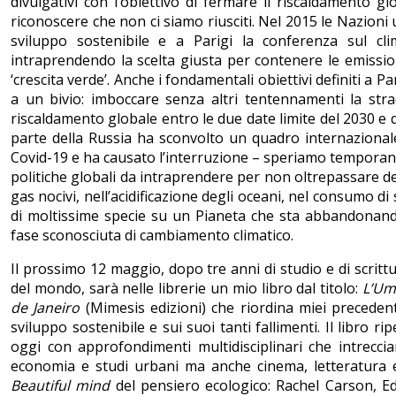
divulgativi con l’obiettivo di fermare il riscaldamento 
riconoscere che non ci siamo riusciti. Nel 2015 le Nazioni 
sviluppo sostenibile e a Parigi la conferenza sul cl
intraprendendo la scelta giusta per contenere le emission
‘crescita verde’. Anche i fondamentali obiettivi definiti a P
a un bivio: imboccare senza altri tentennamenti la stra
riscaldamento globale entro le due date limite del 2030 e d
parte della Russia ha sconvolto un quadro internazional
Covid-19 e ha causato l’interruzione – speriamo temporanea
politiche globali da intraprendere per non oltrepassare det
gas nocivi, nell’acidificazione degli oceani, nel consumo di
di moltissime specie su un Pianeta che sta abbandonan
fase sconosciuta di cambiamento climatico.
Il prossimo 12 maggio, dopo tre anni di studio e di scrittur
del mondo, sarà nelle librerie un mio libro dal titolo:
L’Uma
de Janeiro
(Mimesis edizioni) che riordina miei preceden
sviluppo sostenibile e sui suoi tanti fallimenti. Il libro ri
oggi con approfondimenti multidisciplinari che intrecciano
economia e studi urbani ma anche cinema, letteratura e a
Beautiful mind
del pensiero ecologico: Rachel Carson, 