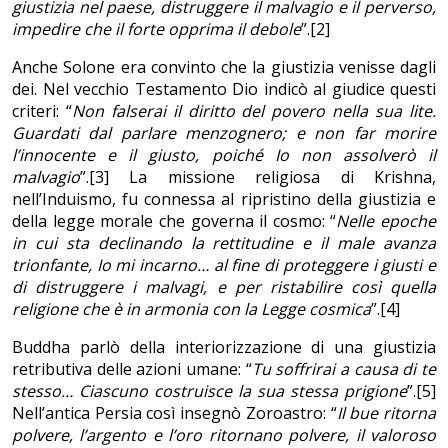
giustizia nel paese, distruggere il malvagio e il perverso,
impedire che il forte opprima il debole
”.[2]
Anche Solone era convinto che la giustizia venisse dagli
dei. Nel vecchio Testamento Dio indicò al giudice questi
criteri: “
Non falserai il diritto del povero nella sua lite.
Guardati dal parlare menzognero; e non far morire
l’innocente e il giusto, poiché Io non assolverò il
malvagio
”.[3] La missione religiosa di Krishna,
nell’Induismo, fu connessa al ripristino della giustizia e
della legge morale che governa il cosmo: “
Nelle epoche
in cui sta declinando la rettitudine e il male avanza
trionfante, Io mi incarno… al fine di proteggere i giusti e
di distruggere i malvagi, e per ristabilire così quella
religione che è in armonia con la Legge cosmica
”.[4]
Buddha parlò della interiorizzazione di una giustizia
retributiva delle azioni umane: “
Tu soffrirai a causa di te
stesso… Ciascuno costruisce la sua stessa prigione
”.[5]
Nell’antica Persia così insegnò Zoroastro: “
Il bue ritorna
polvere, l’argento e l’oro ritornano polvere, il valoroso