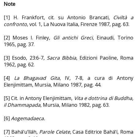
Note
[1] H. Frankfort, cit. su Antonio Brancati,
Civiltà a
confronto
, vol. 1, La Nuova Italia, Firenze 1987, pag. 63.
[2] Moses I. Finley,
Gli antichi Greci
, Einaudi, Torino
1965, pag. 37.
[3] Esodo, 23:6-7,
Sacra Bibbia
, Edizioni Paoline, Roma
1962, pag. 62.
[4]
La Bhagavad Gita
, IV, 7-8, a cura di Antony
Elenjimittam, Mursia, Milano 1987, pag. 44.
[5] Cit. in Antony Elenjimittam,
Vita e dottrina di Buddha,
il Dhammapada
, Mursia, Milano 1982, pag. 63.
[6]
Aogemadaeca.
[7] Bahá’u’lláh,
Parole Celate
, Casa Editrice Bahá’í, Roma