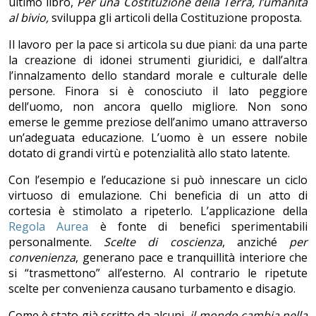
ultimo libro,
Per una Costituzione della Terra, l’umanità
al bivio,
sviluppa gli articoli della Costituzione proposta.
Il lavoro per la pace si articola su due piani: da una parte
la creazione di idonei strumenti giuridici, e dall’altra
l’innalzamento dello standard morale e culturale delle
persone. Finora si è conosciuto il lato peggiore
dell’uomo, non ancora quello migliore. Non sono
emerse le gemme preziose dell’animo umano attraverso
un’adeguata educazione. L’uomo è un essere nobile
dotato di grandi virtù e potenzialità allo stato latente.
Con l’esempio e l’educazione si può innescare un ciclo
virtuoso di emulazione. Chi beneficia di un atto di
cortesia è stimolato a ripeterlo. L’applicazione della
Regola Aurea
è fonte di benefici sperimentabili
personalmente.
Scelte di coscienza
, anziché
per
convenienza
, generano pace e tranquillità interiore che
si “trasmettono” all’esterno. Al contrario le ripetute
scelte per convenienza causano turbamento e disagio.
Come è stato già scritto da alcuni,
il mondo cambia nella