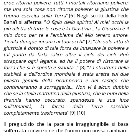
eroe ritorna polvere, tutti i mortali ritornano polvere:
ma una sola cosa non ritorna polvere: la giustizia che
l’uomo esercita sulla Terra
”.[6] Negli scritti della Fede
Baha’i si afferma: “
O figlio dello spirito! Ai miei occhi la
più diletta di tutte le cose è la Giustizia… La Giustizia è il
mio dono per te e l’emblema del Mio tenero amore.
Tienila dunque innanzi ai tuoi occhi
”.[7] “
Un solo atto di
giustizia è dotato di tale forza da innalzare la polvere a
tal punto da farla salire oltre il cielo dei cieli. Può
strappare ogni legame, ed ha il potere di ristorare la
forza che si è spenta e svanita…
”.[8] “
La struttura della
stabilità e dell’ordine mondiale è stata eretta sui due
pilastri gemelli della ricompensa e del castigo che
continueranno a sorreggerla… Non vi è alcun dubbio
che se la stella mattutina della giustizia, che le nubi della
tirannia hanno oscurato, spandesse la sua luce
sull’Umanità, la faccia della Terra sarebbe
completamente trasformata
”.[9] [10]
Il pregiudizio che la pace sia irraggiungibile si basa
sull’errata convinzione che l’uomo non possa cambiare.