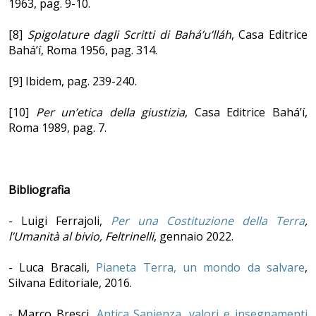
1963, pag. 9-10.
[8]
Spigolature dagli Scritti di Bahá’u’lláh
, Casa Editrice
Bahá’í, Roma 1956, pag. 314.
[9] Ibidem, pag. 239-240.
[10]
Per un’etica della giustizia
, Casa Editrice Bahá’í,
Roma 1989, pag. 7.
Bibliografia
- Luigi Ferrajoli,
Per una Costituzione della Terra
,
l’Umanità al bivio, Feltrinelli
, gennaio 2022.
- Luca Bracali,
Pianeta Terra, un mondo da salvare
,
Silvana Editoriale, 2016.
- Marco Bresci,
Antica Sapienza, valori e insegnamenti