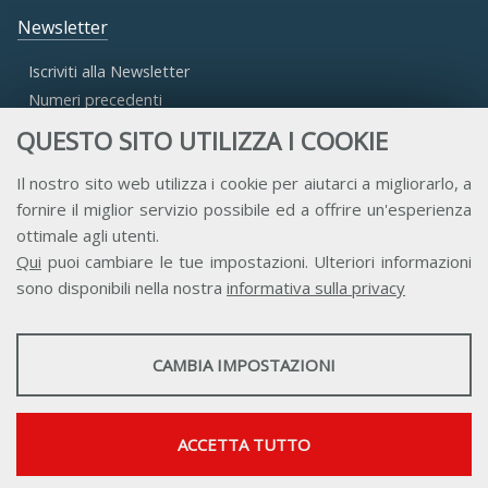
Newsletter
Iscriviti alla Newsletter
Numeri precedenti
QUESTO SITO UTILIZZA I COOKIE
Area Riservata
Il nostro sito web utilizza i cookie per aiutarci a migliorarlo, a
fornire il miglior servizio possibile ed a offrire un'esperienza
Accesso Aderenti
ottimale agli utenti.
Accesso Consulta
Qui
puoi cambiare le tue impostazioni. Ulteriori informazioni
Accesso Team
sono disponibili nella nostra
informativa sulla privacy
STATISTICHE
CAMBIA IMPOSTAZIONI
Strumenti statistici che raccolgono dati anonimi sull'utilizzo e la
funzionalità del sito web.
Contatti
Privacy
Trasparenza
Credits
Mostra maggiori informazioni
ACCETTA TUTTO
Google Analytics