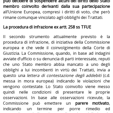
può decidere di sospendere alcuni dei diritti dello Stato
membro coinvolto derivanti dalla sua partecipazione
all’Unione Europea, compresi i diritti di voto, che però
rimane comunque vincolato agli obblighi dei Trattati.
La procedura di infrazione ex artt. 258 ss TFUE
Il secondo strumento attualmente previsto è la
procedura di infrazione, di iniziativa della Commissione
europea e che vede il coinvolgimento della Corte di
Giustizia. La Commissione, quando, in base ad indagini
avviate d’ufficio o su denuncia di parti interessate, reputi
che uno Stato membro abbia mancato a uno degli
obblighi a lui incombenti in virtù dei Trattati, invia a
questo una
lettera di contestazione degli addebiti
(c.d.
messa in mora europea) indicando le violazioni che
vengono contestate. Lo Stato coinvolto viene messo
quindi nelle condizioni di presentare le proprie
osservazioni. In base alle osservazioni ricevute, la
Commissione può emettere un
parere motivato
,
indicando un termine per porre rimedio ed