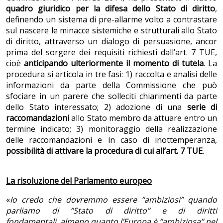
quadro giuridico per la difesa dello Stato di diritto
,
definendo un sistema di pre-allarme volto a contrastare
sul nascere le minacce sistemiche e strutturali allo Stato
di diritto, attraverso un dialogo di persuasione, ancor
prima del sorgere dei requisiti richiesti dall’art. 7 TUE,
cioè
anticipando ulteriormente il momento di tutela
. La
procedura si articola in tre fasi: 1) raccolta e analisi delle
informazioni da parte della Commissione che può
sfociare in un parere che solleciti chiarimenti da parte
dello Stato interessato; 2) adozione di una
serie di
raccomandazioni
allo Stato membro da attuare entro un
termine indicato; 3) monitoraggio della realizzazione
delle raccomandazioni e in caso di inottemperanza,
possibilità di attivare la procedura di cui all’art. 7 TUE
.
La risoluzione del Parlamento europeo
«
Io credo che dovremmo essere “ambiziosi” quando
parliamo di “Stato di diritto”
e di diritti
fondamentali
,
almeno quanto l’Europa è “ambiziosa” nel