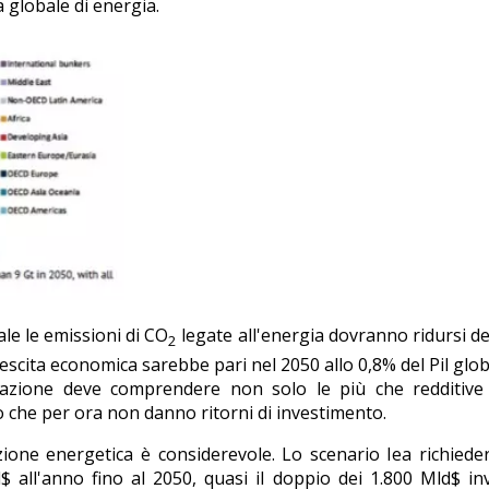
a globale di energia.
le le emissioni di CO
legate all'energia dovranno ridursi d
2
crescita economica sarebbe pari nel 2050 allo 0,8% del Pil glo
azione deve comprendere non solo le più che redditive 
po che per ora non danno ritorni di investimento.
sizione energetica è considerevole. Lo scenario Iea richied
 all'anno fino al 2050, quasi il doppio dei 1.800 Mld$ inv