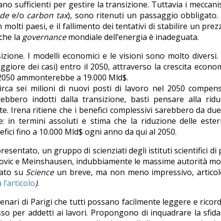
o sufficienti per gestire la transizione. Tuttavia i meccani
ade
e/o
carbon tax
), sono ritenuti un passaggio obbligato.
molti paesi, e il fallimento dei tentativi di stabilire un prez
 che la
governance
mondiale dell’energia è inadeguata.
izione. I modelli economici e le visioni sono molto diversi.
eggiore dei casi) entro il 2050, attraverso la crescita econo
al 2050 ammonterebbe a 19.000 Mld$.
circa sei milioni di nuovi posti di lavoro nel 2050 compe
rebbero indotti dalla transizione, basti pensare alla rid
ute. Irena ritiene che i benefici complessivi sarebbero da due
: in termini assoluti e stima che la riduzione delle ester
ci fino a 10.000 Mld$ ogni anno da qui al 2050.
entato, un gruppo di scienziati degli istituti scientifici di
cenovic e Meinshausen, indubbiamente le massime autorità mo
cato su
Science
un breve, ma non meno impressivo, articol
 l’articolo
)
.
cenari di Parigi che tutti possano facilmente leggere e ricor
so per addetti ai lavori. Propongono di inquadrare la sfida