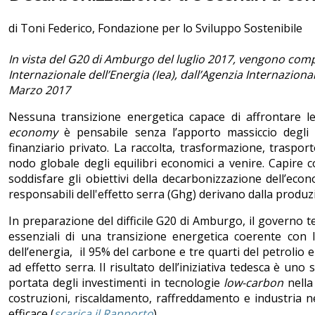
di Toni Federico, Fondazione per lo Sviluppo Sostenibile
In vista del G20 di Amburgo del luglio 2017, vengono comp
Internazionale dell’Energia (Iea), dall’Agenzia Internaziona
Marzo 2017
Nessuna transizione energetica capace di affrontare le
economy
è pensabile senza l’apporto massiccio degli i
finanziario privato. La raccolta, trasformazione, traspo
nodo globale degli equilibri economici a venire. Capire 
soddisfare gli obiettivi della decarbonizzazione dell’eco
responsabili dell'effetto serra (Ghg) derivano dalla produzi
In preparazione del difficile G20 di Amburgo, il governo te
essenziali di una transizione energetica coerente con 
dell’energia, il 95% del carbone e tre quarti del petrolio 
ad effetto serra. Il risultato dell’iniziativa tedesca è uno 
portata degli investimenti in tecnologie
low-carbon
nella
costruzioni, riscaldamento, raffreddamento e industria 
efficace (
scarica il Rapporto
).