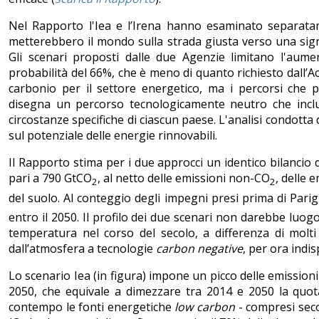
Nel Rapporto l'Iea e l’Irena hanno esaminato separata
metterebbero il mondo sulla strada giusta verso una signif
Gli scenari proposti dalle due Agenzie limitano l'au
probabilità del 66%, che è meno di quanto richiesto dall’Acc
carbonio per il settore energetico, ma i percorsi che pr
disegna un percorso tecnologicamente neutro che inclu
circostanze specifiche di ciascun paese. L'analisi condotta
sul potenziale delle energie rinnovabili.
Il Rapporto stima per i due approcci un identico bilancio d
pari a 790 GtCO
, al netto delle emissioni non-CO
, delle 
2
2
del suolo. Al conteggio degli impegni presi prima di Pari
entro il 2050. Il profilo dei due scenari non darebbe luog
temperatura nel corso del secolo, a differenza di molt
dall’atmosfera a tecnologie
carbon negative
, per ora indis
Lo scenario Iea (in figura) impone un picco delle emissioni pr
2050, che equivale a dimezzare tra 2014 e 2050 la quota
contempo le fonti energetiche
low carbon
- compresi seco