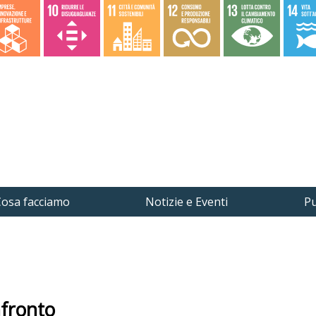
osa facciamo
Notizie e Eventi
Pu
nfronto