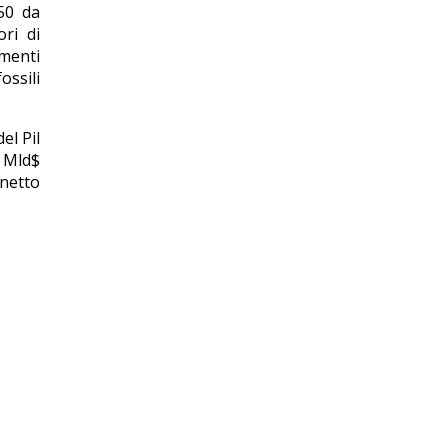
50 da
ori di
imenti
ossili
el Pil
0 Mld$
 netto