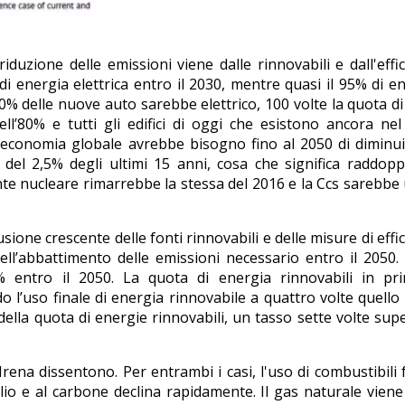
duzione delle emissioni viene dalle rinnovabili e dall'effi
di energia elettrica entro il 2030, mentre quasi il 95% di e
 70% delle nuove auto sarebbe elettrico, 100 volte la quota di
ell’80% e tutti gli edifici di oggi che esistono ancora ne
ll'economia globale avrebbe bisogno fino al 2050 di diminu
el 2,5% degli ultimi 15 anni, cosa che significa raddopp
onte nucleare rimarrebbe la stessa del 2016 e la Ccs sarebbe
sione crescente delle fonti rinnovabili e delle misure di effi
ll’abbattimento delle emissioni necessario entro il 2050.
 entro il 2050. La quota di energia rinnovabili in pri
 l’uso finale di energia rinnovabile a quattro volte quello
lla quota di energie rinnovabili, un tasso sette volte sup
 Irena dissentono. Per entrambi i casi, l'uso di combustibili f
olio e al carbone declina rapidamente. Il gas naturale vien