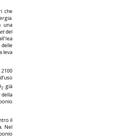
i che
ergia.
n una
et
del
ll'Iea
delle
a leva
l 2100
 d’uso
O
già
2
t
della
rbonio
tro il
a. Nel
rbonio