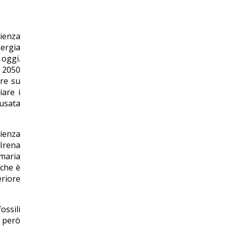
cienza
nergia
 oggi.
l 2050
ire su
iare i
 usata
cienza
 Irena
maria
 che è
eriore
ossili
e però