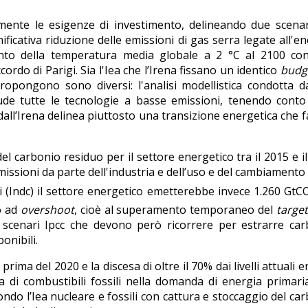
mente le esigenze di investimento, delineando due scenar
icativa riduzione delle emissioni di gas serra legate all'en
mento della temperatura media globale a 2 °C al 2100 co
ordo di Parigi. Sia l'Iea che l’Irena fissano un identico
budg
opongono sono diversi: l'analisi modellistica condotta da
de tutte le tecnologie a basse emissioni, tenendo conto 
 dall’Irena delinea piuttosto una transizione energetica che f
el carbonio residuo per il settore energetico tra il 2015 e i
emissioni da parte dell'industria e dell’uso e del cambiamento
gi (Indc) il settore energetico emetterebbe invece 1.260 GtC
o ad
overshoot
, cioè al superamento temporaneo del
targe
i scenari Ipcc che devono però ricorrere per estrarre ca
ponibili.
ima del 2020 e la discesa di oltre il 70% dai livelli attuali en
 di combustibili fossili nella domanda di energia primari
ndo l’Iea nucleare e fossili con cattura e stoccaggio del ca