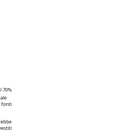
el 70%
bale
fonti
erebbe
estiti