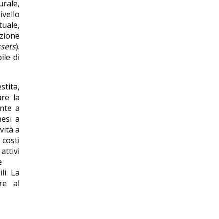
urale,
ivello
tuale,
azione
sets
).
ile di
stita,
are la
ente a
nesi a
vità a
 costi
attivi
e
li. La
re al