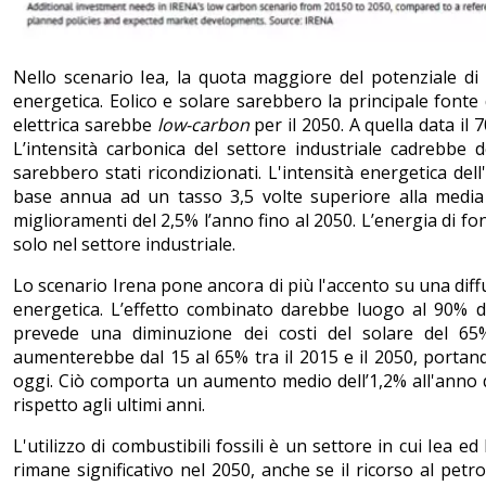
Nello scenario Iea, la quota maggiore del potenziale di ri
energetica. Eolico e solare sarebbero la principale fonte 
elettrica sarebbe
low-carbon
per il 2050. A quella data il
L’intensità carbonica del settore industriale cadrebbe d
sarebbero stati ricondizionati. L'intensità energetica de
base annua ad un tasso 3,5 volte superiore alla media d
miglioramenti del 2,5% l’anno fino al 2050. L’energia di f
solo nel settore industriale.
Lo scenario Irena pone ancora di più l'accento su una diffu
energetica. L’effetto combinato darebbe luogo al 90% de
prevede una diminuzione dei costi del solare del 65%
aumenterebbe dal 15 al 65% tra il 2015 e il 2050, portando
oggi. Ciò comporta un aumento medio dell’1,2% all'anno de
rispetto agli ultimi anni.
L'utilizzo di combustibili fossili è un settore in cui Iea ed
rimane significativo nel 2050, anche se il ricorso al petr