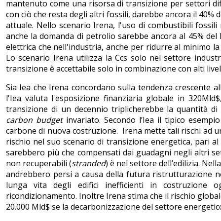
mantenuto come una risorsa di transizione per settori diffi
con ciò che resta degli altri fossili, darebbe ancora il 40% 
attuale. Nello scenario Irena, l'uso di combustibili fossili
anche la domanda di petrolio sarebbe ancora al 45% del liv
elettrica che nell'industria, anche per ridurre al minimo la p
Lo scenario Irena utilizza la Ccs solo nel settore indust
transizione è accettabile solo in combinazione con alti livell
Sia Iea che Irena concordano sulla tendenza crescente a
l'Iea valuta l'esposizione finanziaria globale in 320Mld$
transizione di un decennio triplicherebbe la quantità di
carbon budget
invariato. Secondo l’Iea il tipico esempi
carbone di nuova costruzione. Irena mette tali rischi ad un
rischio nel suo scenario di transizione energetica, pari a
sarebbero più che compensati dai guadagni negli altri sett
non recuperabili (
stranded
) è nel settore dell’edilizia. Ne
andrebbero persi a causa della futura ristrutturazione ne
lunga vita degli edifici inefficienti in costruzio
ricondizionamento. Inoltre Irena stima che il rischio global
20.000 Mld$ se la decarbonizzazione del settore energetico