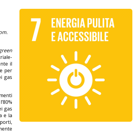
rom.
green
iale-
nte il
re per
ei gas
ementi
 l’80%
ei gas
a e la
porti,
amente