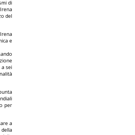
smi di
 Irena
zo del
 Irena
mica e
nsando
uzione
 a sei
nalità
 punta
ndiali
o per
dare a
 della