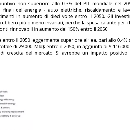
giuntivo non superiore allo 0,3% del PIL mondiale nel 20
finali dell’energia - auto elettriche, riscaldamento e lav
timenti in aumento di dieci volte entro il 2050. Gli invest
bbero più o meno invariati, perché la spesa calante per i f
onti rinnovabili in aumento del 150% entro il 2050.
ntro il 2050 leggermente superiore all’Iea, pari allo 0,4% d
ale di 29.000 Mld$ entro il 2050, in aggiunta ai $ 116.00
ni di crescita del mercato. Si avrebbe un impatto positivo