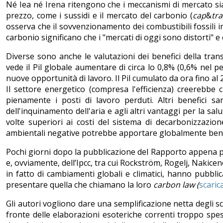
Né Iea né Irena ritengono che i meccanismi di mercato sian
prezzo, come i sussidi e il mercato del carbonio (
cap
&
tr
osserva che il sovvenzionamento dei combustibili fossili in 
carbonio significano che i "mercati di oggi sono distorti" e
Diverse sono anche le valutazioni dei benefici della trans
vede il Pil globale aumentare di circa lo 0,8% (0,6% nel p
nuove opportunità di lavoro. Il Pil cumulato da ora fino 
Il settore energetico (compresa l'efficienza) creerebbe 
pienamente i posti di lavoro perduti. Altri benefici sa
dell'inquinamento dell'aria e agli altri vantaggi per la sal
volte superiori ai costi del sistema di decarbonizzazione
ambientali negative potrebbe apportare globalmente benefi
Pochi giorni dopo la pubblicazione del Rapporto appena pres
e, ovviamente, dell’Ipcc, tra cui Rockström, Rogelj, Naki
in fatto di cambiamenti globali e climatici, hanno pubbli
presentare quella che chiamano la loro
carbon law (
scarica
Gli autori vogliono dare una semplificazione netta degli s
fronte delle elaborazioni esoteriche correnti troppo spes