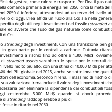
cili da gestire, come calore e trasporto. Per l’Iea il gas nat
della domanda primaria di energia nel 2050, circa la metà del l
 nel 2050 è inferiore, attestandosi ad un terzo del livello at
ello di oggi. L’Iea affida un ruolo alla Ccs sia nella gener
erdita degli utili negli investimenti nel fossile (
stranded as
riale ed avverte che l'uso del gas naturale come combustib
i di Ccs.
llo
stranding
degli investimenti. Con una transizione ben ge
, in gran parte per le centrali a carbone. Tuttavia ritard
 investimenti a rischio fino ad oltre $ 1.300 Mld$, ovviam
o di
stranded assets
sarebbero le spese per le centrali ci
 livello molto più alto, con una stima di 10.000 Mld$ per atti
l 4% del PIL globale nel 2015, anche se sottolinea che questi
ori dell'economia. Secondo l'Irena, il massimo di rischio di 
lla sua valutazione Irena include il valore degli investimenti ch
cessaria per eliminare la dipendenza dai combustibili fossi
ne oggi costerebbe 5.000 Mld$ quando si dovrà procede
e di
stranding
raddoppierebbe a più di
 fosse in ritardo nel 2030.