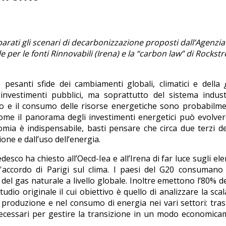
arati gli scenari di decarbonizzazione proposti dall’Agenzia
le per le fonti Rinnovabili (Irena) e la “carbon law” di Rockst
 pesanti sfide dei cambiamenti globali, climatici e della
nvestimenti pubblici, ma soprattutto del sistema industr
rto e il consumo delle risorse energetiche sono probabilme
come il panorama degli investimenti energetici può evolve
nomia è indispensabile, basti pensare che circa due terzi d
one e dall’uso dell’energia.
desco ha chiesto all’Oecd-Iea e all’Irena di far luce sugli el
l'accordo di Parigi sul clima. I paesi del G20 consumano
e del gas naturale a livello globale. Inoltre emettono l’80% d
studio originale il cui obiettivo è quello di analizzare la scal
 produzione e nel consumo di energia nei vari settori: tras
necessari per gestire la transizione in un modo economic