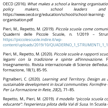
OECD (2016).
What makes a school a learning organisatio
policy makers, school leaders and 
https://www.oecd.org/education/school/school-learning-
organisation.pdf
Pieri, M., Repetto, M. (2019).
Piccola scuola come comuni
Quaderni delle Piccole Scuole, n. 1/2019 – Strume
https://piccolescuole.indire.it/wp-
content/uploads/2019/10/QUADERNO_1_STRUMENTI_1_1
Pieri, M., Repetto, M. (2020).
Piccole scuole e rapporti scuo
legami con la tradizione e spinte all’innovazione.
Fo
Insegnamento
.
Rivista internazionale di Scienze dell’edu
formazione, 18(1), 85-95.
Pignalberi, C. (2020).
Learning and Territory. Design as 
sustainable development in local communities
.
Form@re -
Per La Formazione in Rete
,
20
(2), 71–85.
Repetto, M., Pieri, M. (2019).
Il modello “piccola scuola 
educante”: l’esperienza pilota della Val di Susa
. In Scuola