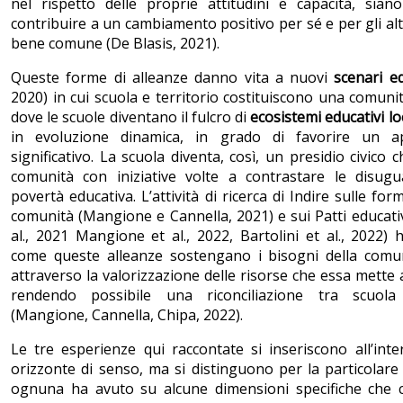
nel rispetto delle proprie attitudini e capacità, sian
contribuire a un cambiamento positivo per sé e per gli alt
bene comune (De Blasis, 2021).
Queste forme di alleanze danno vita a nuovi
sc
enari ed
2020) in cui scuola e territorio costituiscono una comunit
dove le scuole diventano il fulcro di
ecosistemi educativi
lo
in evoluzione dinamica, in grado di favorire un a
significativo. La scuola diventa, così, un presidio civico 
comunità con iniziative volte a contrastare le disugu
povertà educativa. L’attività di ricerca di Indire sulle for
comunità (Mangione e Cannella, 2021) e sui Patti educativ
al., 2021 Mangione et al., 2022, Bartolini et al., 2022) 
come queste alleanze sostengano i bisogni della comu
attraverso la valorizzazione delle risorse che essa mette 
rendendo possibile una riconciliazione tra scuola 
(Mangione, Cannella, Chipa, 2022).
Le tre esperienze qui raccontate si inseriscono all’int
orizzonte di senso, ma si distinguono per la particolare
ognuna ha avuto su alcune dimensioni specifiche che c