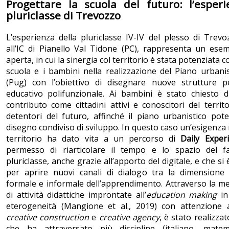
Progettare la scuola del futuro: l’esperi
pluriclasse di Trevozzo
L’esperienza della pluriclasse IV-IV del plesso di Trevo
all’IC di Pianello Val Tidone (PC), rappresenta un ese
aperta, in cui la sinergia col territorio è stata potenziata 
scuola e i bambini nella realizzazione del Piano urbani
(Pug) con l’obiettivo di disegnare nuove strutture 
educativo polifunzionale. Ai bambini è stato chiesto d
contributo come cittadini attivi e conoscitori del territo
detentori del futuro, affinché il piano urbanistico po
disegno condiviso di sviluppo. In questo caso un’esigenza 
territorio ha dato vita a un percorso di
Daily Exper
permesso di riarticolare il tempo e lo spazio del f
pluriclasse, anche grazie all’apporto del digitale, e che si è
per aprire nuovi canali di dialogo tra la dimensione
formale e informale dell’apprendimento. Attraverso la me
di attività didattiche improntate all’
education making
in
eterogeneità (Mangione et al., 2019) con attenzione a
creative construction
e
creative agency
, è stato realizza
che ha attraversato più discipline (italiano, matema