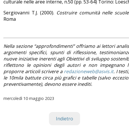
culturale nelle aree interne, n.50 (pp. 53-64) Torino: Loesc
Sergiovanni T.J. (2000).
Costruire comunità nelle scuole
Roma
Nella sezione “approfondimenti” offriamo ai lettori analis
argomenti specifici, spunti di riflessione, testimonianz
nuove iniziative inerenti agli Obiettivi di sviluppo sostenibi
riflettono le opinioni degli autori e non impegnano l’
proporre articoli scrivere a
redazioneweb@asvis.it
. I test
le 10mila battute circa più grafici e tabelle (salvo eccez
preventivamente), devono essere inediti.
mercoledì
10 maggio 2023
Indietro