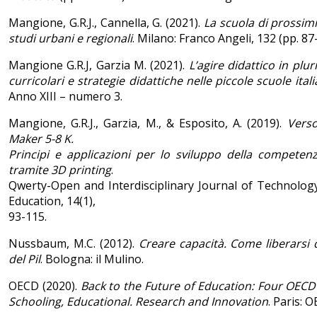
Mangione, G.R.J., Cannella, G. (2021).
La scuola di prossimi
studi urbani e regionali
. Milano: Franco Angeli, 132 (pp. 87
Mangione G.R.J, Garzia M. (2021).
L’agire didattico in plu
curricolari e strategie didattiche nelle piccole scuole ital
Anno XIII – numero 3.
Mangione, G.R.J., Garzia, M., & Esposito, A. (2019).
Verso
Maker 5-8 K.
Principi e applicazioni per lo sviluppo della competen
tramite 3D printing
.
Qwerty-Open and Interdisciplinary Journal of Technolog
Education, 14(1),
93-115.
Nussbaum, M.C. (2012).
Creare capacità. Come liberarsi d
del Pil
. Bologna: il Mulino.
OECD (2020).
Back to the Future of Education: Four OECD
Schooling, Educational. Research and Innovation
. Paris: 