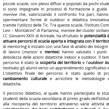
piccole scuole, con plessi diffusi e popolati da pochi stud
si sono impegnate in processi di formazione e guida
mentee
che, valorizzando il confronto fra pari, hann
sperimentare forme di outdoor e didattica innovativ
tramite l’utilizzo delle Tic. Tra queste scuole, l’Istituto Co
Levi – Montalcini” di Partanna,
mentee
del cluster sicilian
I.C. Giovanni XXIII di Acireale, ha sfruttato
le
potenzialità d
attuare percorsi di scuola aperta e integrata con il territo
di mentoring è iniziato con una fase di analisi dei bisogni 
di lavoro (
mentor
e
mentee
) hanno valutato i punti 
debolezza delle azioni didattiche indoor e outdoor. Il tem
percorso è stato la
scoperta del territorio
e l’
outdoor le
motivato gli alunni verso un apprendimento significativo 
L’obiettivo finale del percorso è stato quello di 
cambiamento culturale
e arricchire le metodologie e
didattiche.
Il percorso didattico, al quale hanno partecipato le stu
studenti della scuola secondaria di primo grado dell’istit
alla riscoperta del territorio attraverso varie attività
o