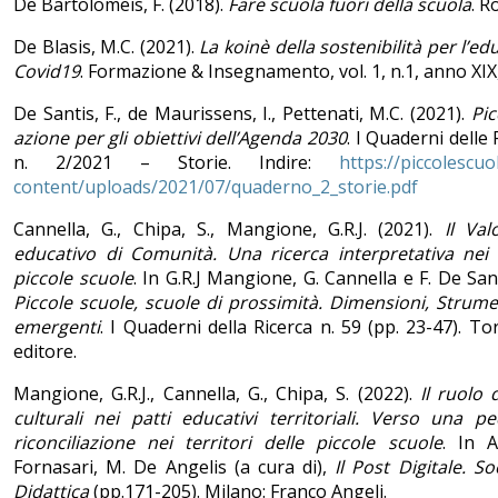
De Bartolomeis, F. (2018).
Fare scuola fuori della scuola
. R
De Blasis, M.C. (2021).
La koinè della sostenibilità per l’e
Covid19
. Formazione & Insegnamento, vol. 1, n.1, anno XIX
De Santis, F., de Maurissens, I., Pettenati, M.C. (2021).
Pic
azione per gli obiettivi dell’Agenda 2030
. I Quaderni delle 
n. 2/2021 – Storie. Indire:
https://piccolescuol
content/uploads/2021/07/quaderno_2_storie.pdf
Cannella, G., Chipa, S., Mangione, G.R.J. (2021).
Il Val
educativo di Comunità. Una ricerca interpretativa nei t
piccole scuole
. In G.R.J Mangione, G. Cannella e F. De Sant
Piccole scuole, scuole di prossimità. Dimensioni, Strume
emergenti
. I Quaderni della Ricerca n. 59 (pp. 23-47). To
editore.
Mangione, G.R.J., Cannella, G., Chipa, S. (2022).
Il ruolo 
culturali nei patti educativi territoriali. Verso una p
riconciliazione nei territori delle piccole scuole
. In A
Fornasari, M. De Angelis (a cura di),
Il Post Digitale. So
Didattica
(pp.171-205). Milano: Franco Angeli.