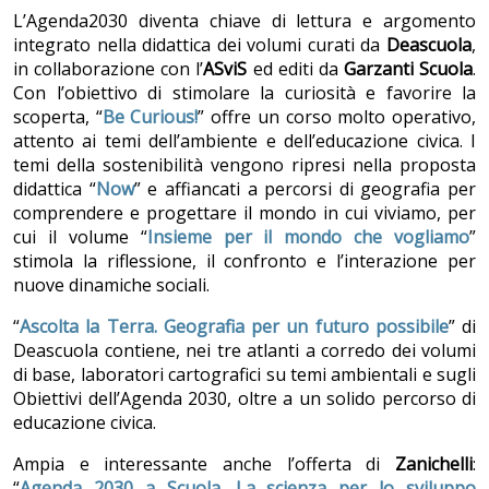
L’Agenda2030 diventa chiave di lettura e argomento
integrato nella didattica dei volumi curati da
Deascuola
,
in collaborazione con l’
ASviS
ed editi da
Garzanti Scuola
.
Con l’obiettivo di stimolare la curiosità e favorire la
scoperta, “
Be Curious!
” offre un corso molto operativo,
attento ai temi dell’ambiente e dell’educazione civica. I
temi della sostenibilità vengono ripresi nella proposta
didattica “
Now
” e affiancati a percorsi di geografia per
comprendere e progettare il mondo in cui viviamo, per
cui il volume “
Insieme per il mondo che vogliamo
”
stimola la riflessione, il confronto e l’interazione per
nuove dinamiche sociali.
“
Ascolta la Terra. Geografia per un futuro possibile
” di
Deascuola contiene, nei tre atlanti a corredo dei volumi
di base, laboratori cartografici su temi ambientali e sugli
Obiettivi dell’Agenda 2030, oltre a un solido percorso di
educazione civica.
Ampia e interessante anche l’offerta di
Zanichelli
:
“
Agenda 2030 a Scuola. La scienza per lo sviluppo