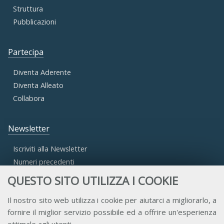
Struttura
Pubblicazioni
Partecipa
Diventa Aderente
Diventa Alleato
Collabora
Newsletter
Iscriviti alla Newsletter
Numeri precedenti
QUESTO SITO UTILIZZA I COOKIE
Area Riservata
Il nostro sito web utilizza i cookie per aiutarci a migliorarlo, a
fornire il miglior servizio possibile ed a offrire un'esperienza
Accesso Aderenti