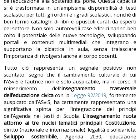
dell’educazione alla sostenibilità pone. Questa capacità
si è trasformata in un’ampissima disponibilità di testi
scolastici per tutti gli ordini e i gradi scolastici, nonché di
ben forniti cataloghi di libri e opuscoli curati da esperti
del settore. Non solo: autorevoli case editrici hanno ben
colto il potenziale delle nuove tecnologie, sviluppando
portali e contenuti multimediali che integrano e
supportano la didattica in aula, senza tralasciare
l’importanza di rivolgersi anche al corpo docenti.
Tutto ciò rappresenta un segnale positivo non
scontato, segno che il cambiamento culturale di cui
l’ASviS è fautrice non è solo auspicabile, ma in corso. Il
reinserimento dell’
insegnamento trasversale
dell’educazione civica
con la
Legge 92/2019
, fortemente
auspicato dall’ASviS, ha certamente rappresentato una
significativa spinta per l’integrazione dei principi
dell’Agenda nei testi di Scuola.
L’insegnamento ruota
attorno ai tre nuclei tematici principali
:
Costituzione
,
diritto (nazionale e internazionale), legalità e solidarietà;
Sviluppo sostenibile
, Agenda 2030, educazione