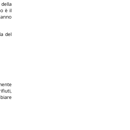
 della
o è il
ranno
a del
amente
fiuti,
mbiare