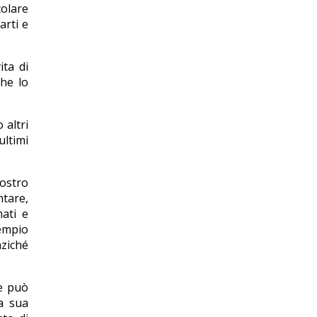
colare
arti e
ita di
che lo
 altri
ultimi
nostro
ntare,
mati e
empio
nziché
 e può
la sua