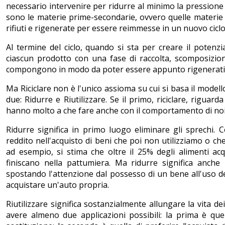
necessario intervenire per ridurre al minimo la pressione e
sono le materie prime-secondarie, ovvero quelle materie gi
rifiuti e rigenerate per essere reimmesse in un nuovo cicl
Al termine del ciclo, quando si sta per creare il potenzia
ciascun prodotto con una fase di raccolta, scomposizion
compongono in modo da poter essere appunto rigenerati e riu
Ma Riciclare non è l'unico assioma su cui si basa il model
due: Ridurre e Riutilizzare. Se il primo, riciclare, riguar
hanno molto a che fare anche con il comportamento di noi c
Ridurre significa in primo luogo eliminare gli sprechi.
reddito nell'acquisto di beni che poi non utilizziamo o ch
ad esempio, si stima che oltre il 25% degli alimenti ac
finiscano nella pattumiera. Ma ridurre significa anch
spostando l'attenzione dal possesso di un bene all'uso del
acquistare un'auto propria.
Riutilizzare significa sostanzialmente allungare la vita de
avere almeno due applicazioni possibili: la prima è que