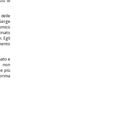
sto di
delle
 Serge
nomico
minato
. Egli
amento
nato e
io non
se più
 prima