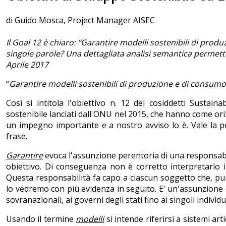
di Guido Mosca, Project Manager AISEC
Il Goal 12 è chiaro: “Garantire modelli sostenibili di pro
singole parole? Una dettagliata analisi semantica permette
Aprile 2017
“
Garantire modelli sostenibili di produzione e di consumo
Così si intitola l'obiettivo n. 12 dei cosiddetti Sustai
sostenibile lanciati dall'ONU nel 2015, che hanno come or
un impegno importante e a nostro avviso lo è. Vale la p
frase.
Garantire
evoca l'assunzione perentoria di una responsabi
obiettivo. Di conseguenza non è corretto interpretarlo
Questa responsabilità fa capo a ciascun soggetto che, pur 
lo vedremo con più evidenza in seguito. E' un'assunzione di
sovranazionali, ai governi degli stati fino ai singoli individu
Usando il termine
modelli
si intende riferirsi a sistemi art