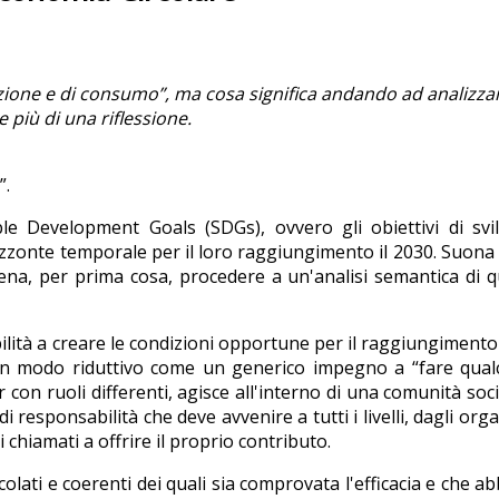
duzione e di consumo”, ma cosa significa andando ad analizzar
 più di una riflessione.
”.
nable Development Goals (SDGs), ovvero gli obiettivi di sv
izzonte temporale per il loro raggiungimento il 2030. Suon
ena, per prima cosa, procedere a un'analisi semantica di 
lità a creare le condizioni opportune per il raggiungimento
 in modo riduttivo come un generico impegno a “fare qual
con ruoli differenti, agisce all'interno di una comunità soci
 responsabilità che deve avvenire a tutti i livelli, dagli org
i chiamati a offrire il proprio contributo.
icolati e coerenti dei quali sia comprovata l'efficacia e che a