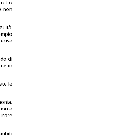
rretto
he non
guità.
sempio
recise
odo di
 né in
ate le
monia,
 non è
minare
ambiti