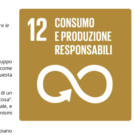
e le
iluppo
a come
questa
 di un
cosa”.
ale, e
anismi
bbiano