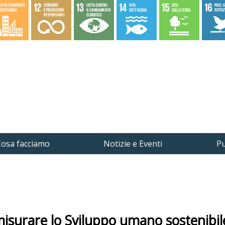
osa facciamo
Notizie e Eventi
Pu
 misurare lo Sviluppo umano sostenibil