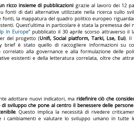
n ricco insieme di pubblicazioni
grazie al lavoro dei 12 p
 fonti di dati alternative utilizzate nella ricerca sullo sv
se fonti, la mappatura del quadro politico europeo riguarda
stenti. Quest’ultima in particolare è stata la premessa del
dp in Europe”
pubblicato il 30 aprile scorso attraverso il 
ner del progetto (
Unifi, Social platform, Tarki, Lse, Eui
). I
y brief è stato quello di raccogliere informazioni su co
correlato alla governance e alla formulazione delle poli
ive esistenti e della letteratura correlata, oltre che attr
te adottare nuovi indicatori, ma
ridefinire ciò che consid
 di sviluppo che pone al centro il benessere delle persone
enibile
. Questo implica la necessità di rivedere criticame
are i cambiamenti e valutare lo sviluppo umano in tutte 