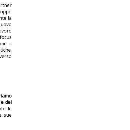
artner
iluppo
nte la
 nuovo
lavoro
l focus
me il
tiche.
averso
eriamo
 e del
nte le
le sue