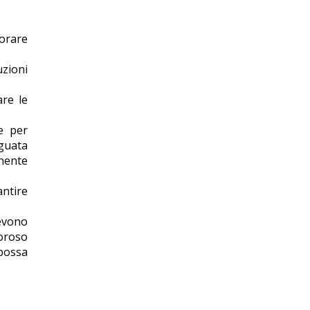
iorare
uzioni
are le
le per
guata
onente
antire
devono
goroso
 possa