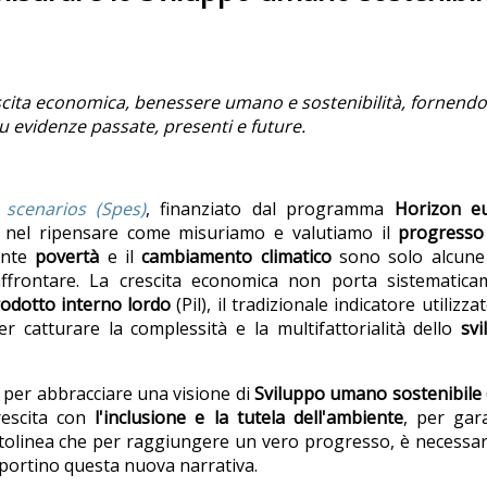
cita economica, benessere umano e sostenibilità, fornendo
su evidenze passate, presenti e future.
 scenarios (Spes)
, finanziato dal programma
Horizon e
e nel ripensare come misuriamo e valutiamo il
progresso 
tante
povertà
e il
cambiamento climatico
sono solo alcune 
affrontare. La crescita economica non porta sistematica
odotto interno lordo
(Pil), il tradizionale indicatore utilizza
er catturare la complessità e la multifattorialità dello
svi
 per abbracciare una visione di
Sviluppo umano sostenibile 
rescita con
l'inclusione e la tutela dell'ambiente
, per gar
ottolinea che per raggiungere un vero progresso, è necessa
pportino questa nuova narrativa.