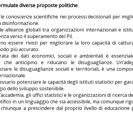
formulate diverse proposte politiche
:
 le conoscenze scientifiche nei processi decisionali per migl
la disinformazione.
e alleanze globali tra organizzazioni internazionali e istit
nza verso il superamento del Pil.
vono essere rivisti per migliorare la loro capacità di cattur
modo più accurato.
rata dei dati economici, sociali e ambientali è essenzia
e che anticipino e riducano le disuguaglianze. Un’ade
iare le disuguaglianze sociali e territoriali, è una comp
ernazionale.
essario potenziare le capacità degli istituti statistici per gar
ggio dello sviluppo sostenibile.
l’accademia, gli uffici statistici e le organizzazioni di ricerca 
entifico in un linguaggio che sia accessibile, ma comunque ri
 chiunque a prescindere dal proprio livello di educazione