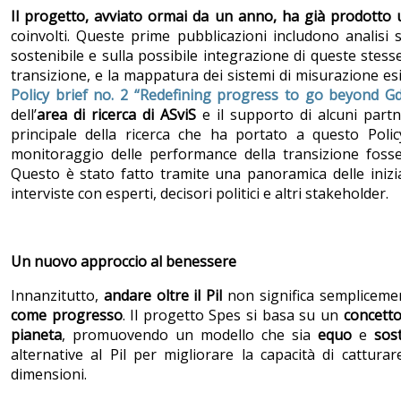
Il progetto, avviato ormai da un anno, ha già prodotto u
coinvolti. Queste prime pubblicazioni includono analisi su
sostenibile e sulla possibile integrazione di queste stes
transizione, e la mappatura dei sistemi di misurazione esi
Policy brief no. 2 “Redefining progress to go beyond G
dell’
area di ricerca di ASviS
e il supporto di alcuni part
principale della ricerca che ha portato a questo Polic
monitoraggio delle performance della transizione fosse 
Questo è stato fatto tramite una panoramica delle iniziat
interviste con esperti, decisori politici e altri stakeholder.
Un nuovo approccio al benessere
Innanzitutto,
andare oltre il Pil
non significa semplicemen
come progresso
. Il progetto Spes si basa su un
concetto
pianeta
, promuovendo un modello che sia
equo
e
sost
alternative al Pil per migliorare la capacità di cattur
dimensioni.