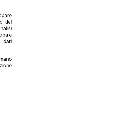
uppare
to del
nalisi
ropa e
i dati
umano
nzione