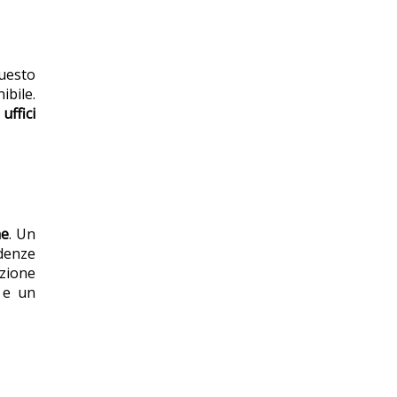
questo
ibile.
uffici
he
. Un
idenze
azione
 e un