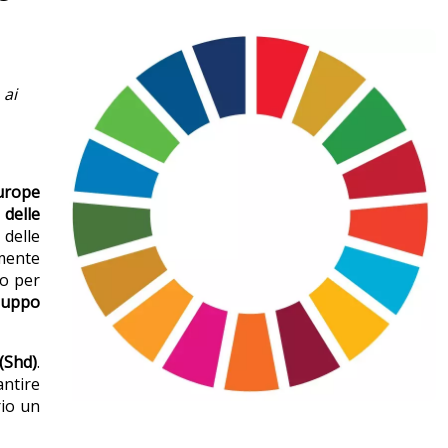
 ai
urope
delle
delle
mente
to per
luppo
(Shd)
.
antire
rio un