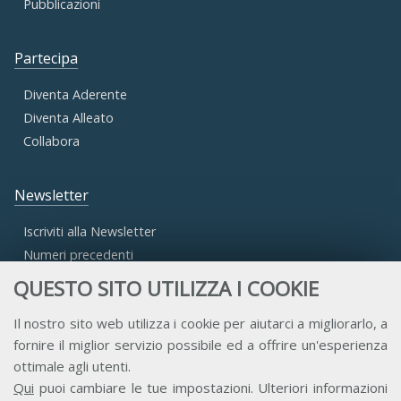
Pubblicazioni
Partecipa
Diventa Aderente
Diventa Alleato
Collabora
Newsletter
Iscriviti alla Newsletter
Numeri precedenti
QUESTO SITO UTILIZZA I COOKIE
Area Riservata
Il nostro sito web utilizza i cookie per aiutarci a migliorarlo, a
fornire il miglior servizio possibile ed a offrire un'esperienza
Accesso Aderenti
ottimale agli utenti.
Accesso Consulta
Qui
puoi cambiare le tue impostazioni. Ulteriori informazioni
Accesso Team