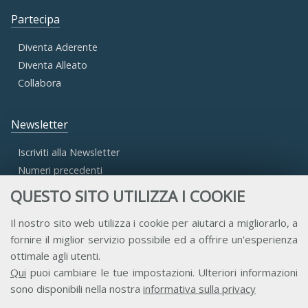
Partecipa
Diventa Aderente
Diventa Alleato
Collabora
Newsletter
Iscriviti alla Newsletter
Numeri precedenti
QUESTO SITO UTILIZZA I COOKIE
Area Riservata
Il nostro sito web utilizza i cookie per aiutarci a migliorarlo, a
fornire il miglior servizio possibile ed a offrire un'esperienza
Accesso Aderenti
ottimale agli utenti.
Accesso Consulta
Qui
puoi cambiare le tue impostazioni. Ulteriori informazioni
Accesso Team
sono disponibili nella nostra
informativa sulla privacy