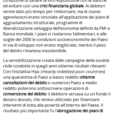
condizione di sanare la loro esposizione con le banche
ed evitare così una
crisi finanziaria globale
. Ai debitori
venne dato più tempo per rimborsare, ma le nuove
agevolazioni erano vincolate all’applicazione dei piani di
aggiustamento strutturale, programmi di
liberalizzazione selvaggia dell’economia definiti da FMI e
Banca mondiale. I piani si rivelarono fallimentari, e alle
soglie del 2000 le condizioni socioeconomiche dei Paesi
in via di sviluppo non erano migliorate, mentre il peso
del debito rimaneva insostenibile.
La sensibilizzazione creata dalle campagne della società
civile condotte in quegli anni ottenne risultati rilevanti.
Con l’iniziativa Hipc (
Heavily indebted poor countries
)
una quarantina di Paesi a basso reddito
ottenne
cancellazioni del debito
e numerosi Paesi a medio
reddito poterono sottoscrivere operazioni di
conversione del debito
: il debitore versava su un fondo il
denaro dovuto, che veniva utilizzato per finanziare
interventi di lotta alla povertà all’interno del Paese. Il
risultato più importante fu l’
abrogazione dei piani di