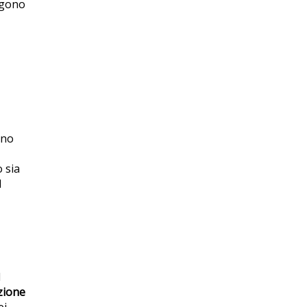
olgono
ono
o sia
l
l
zione