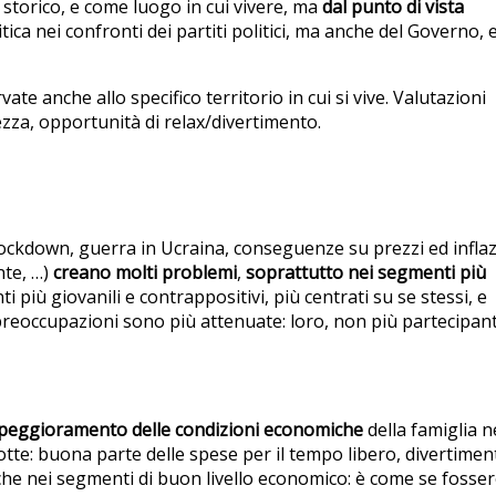
a storico, e come luogo in cui vivere, ma
dal punto di vista
ica nei confronti dei partiti politici, ma anche del Governo, 
te anche allo specifico territorio in cui si vive. Valutazioni
rezza, opportunità di relax/divertimento.
 lockdown, guerra in Ucraina, conseguenze su prezzi ed infla
nte, …)
creano molti problemi
,
soprattutto nei segmenti più
 più giovanili e contrappositivi, più centrati su se stessi, e
preoccupazioni sono più attenuate: loro, non più partecipant
 peggioramento delle condizioni economiche
della famiglia n
otte: buona parte delle spese per il tempo libero, divertiment
nche nei segmenti di buon livello economico: è come se fosse