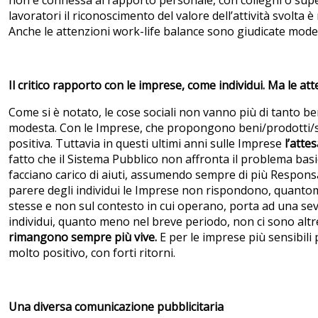
non è connessa al rapporto personale, con colleghi o super
lavoratori il riconoscimento del valore dell’attività svolta
Anche le attenzioni work-life balance sono giudicate modest
Il critico rapporto con le imprese, come individui. Ma le at
Come si è notato, le cose sociali non vanno più di tanto ben
modesta. Con le Imprese, che propongono beni/prodotti/serv
positiva. Tuttavia in questi ultimi anni sulle Imprese
l’atte
fatto che il Sistema Pubblico non affronta il problema basi
facciano carico di aiuti, assumendo sempre di più Responsa
parere degli individui le Imprese non rispondono, quanto
stesse e non sul contesto in cui operano, porta ad una sever
individui, quanto meno nel breve periodo, non ci sono altre
rimangono sempre più vive.
E per le imprese più sensibil
molto positivo, con forti ritorni.
Una diversa comunicazione pubblicitaria