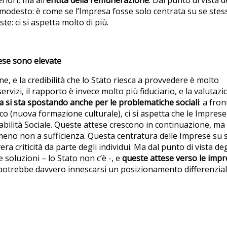
iori, ma all’
entità della remunerazione
. Dal punto di vista d
 è modesto: è come se l’Impresa fosse solo centrata su se stes
e: ci si aspetta molto di più.
tese sono elevate
e, e la credibilità che lo Stato riesca a provvedere è molto
izi, il rapporto è invece molto più fiduciario, e la valutazi
sa si sta spostando anche per le
problematiche sociali
: a fron
co (nuova formazione culturale), ci si aspetta che le Imprese
bilità Sociale. Queste attese crescono in continuazione, ma
meno non a sufficienza. Questa centratura delle Imprese su 
a criticità da parte degli individui. Ma dal punto di vista deg
 soluzioni – lo Stato non c’è -, e
queste attese verso le impr
i potrebbe davvero innescarsi un posizionamento differenzia