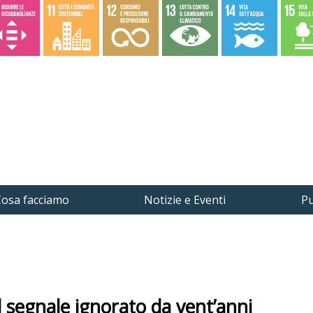
osa facciamo
Notizie e Eventi
Pu
 il segnale ignorato da vent’anni