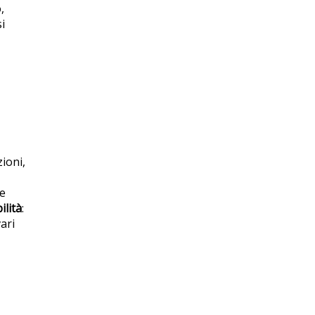
,
i
ioni,
 e
ilità
:
ari