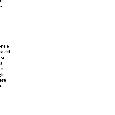
ei
sa.
one è
te del
 si
 a
se
li
ese
le