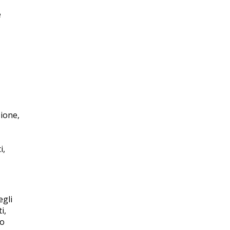
e
zione,
i,
egli
i,
ro