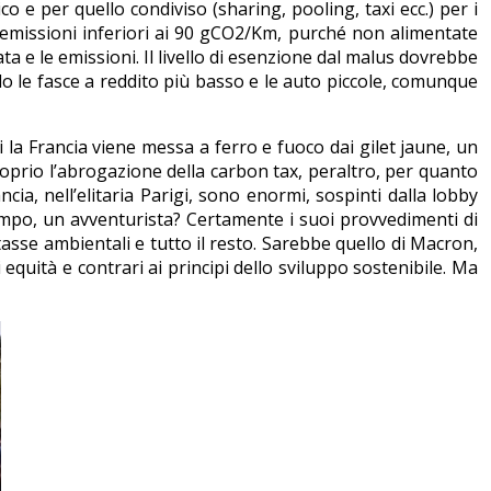
co e per quello condiviso (sharing, pooling, taxi ecc.) per i
on emissioni inferiori ai 90 gCO2/Km, purché non alimentate
ata e le emissioni. Il livello di esenzione dal malus dovrebbe
do le fasce a reddito più basso e le auto piccole, comunque
 la Francia viene messa a ferro e fuoco dai gilet jaune, un
roprio l’abrogazione della carbon tax, peraltro, per quanto
ncia, nell’elitaria Parigi, sono enormi, sospinti dalla lobby
mpo, un avventurista? Certamente i suoi provvedimenti di
tasse ambientali e tutto il resto. Sarebbe quello di Macron,
equità e contrari ai principi dello sviluppo sostenibile. Ma