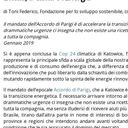
di Toni Federico, Fondazione per lo sviluppo sostenibile, 
Il mandato dell’Accordo di Parigi è di accelerare la transi
drammatiche urgenze ci insegna che non esiste una ricetta
a tutta la compagnia.
Gennaio 2019
Si è appena conclusa la
Cop 24
climatica di Katowice, 
rappresenta la principale sfida a scala globale della nostra
produzione e di consumo dell’energia che, a differenza de
dell’innovazione che può liberarlo dalla schiavitù dei combu
mutando rapidamente sotto la spinta delle energie rinnovabi
Il mandato dell’epocale
Accordo di Parigi
, che a Katowice 
la transizione energetica. È necessario arrivare intorno al 
drammatiche urgenze ci insegna che non esiste una ricetta 
tutta la compagnia, ma senza illudersi di ricevere aiuti pi
Brasile, tirano dall’altra parte in nome di interessi di bo
province e regioni che intendono andare avanti voltando 
condizione che le sia assicurato il dominio del mercato.