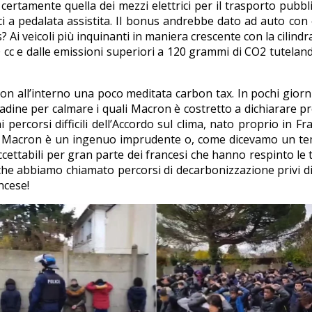
certamente quella dei mezzi elettrici per il trasporto pubbli
e bici a pedalata assistita. Il bonus andrebbe dato ad auto c
 Ai veicoli più inquinanti in maniera crescente con la cilindr
00 cc e dalle emissioni superiori a 120 grammi di CO2 tutelan
n all’interno una poco meditata carbon tax. In pochi giorni
ttadine per calmare i quali Macron è costretto a dichiarare p
 percorsi difficili dell’Accordo sul clima, nato proprio in Fra
ue Macron è un ingenuo imprudente o, come dicevamo un te
ccettabili per gran parte dei francesi che hanno respinto le 
 che abbiamo chiamato percorsi di decarbonizzazione privi di 
ncese!