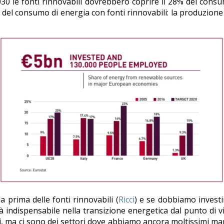
2030 le fonti rinnovabili dovrebbero coprire il 28% del cons
 del consumo di energia con fonti rinnovabili: la produzione 
la prima delle fonti rinnovabili (
Ricci
) e se dobbiamo investi
indispensabile nella transizione energetica dal punto di vis
anchi, ma ci sono dei settori dove abbiamo ancora moltissimi 