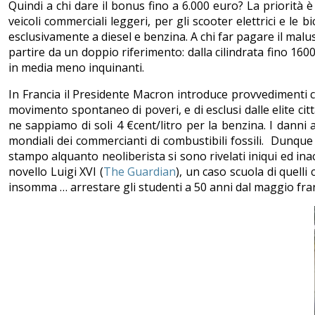
Quindi a chi dare il bonus fino a 6.000 euro? La priorità è 
veicoli commerciali leggeri, per gli scooter elettrici e l
esclusivamente a diesel e benzina. A chi far pagare il malus?
partire da un doppio riferimento: dalla cilindrata fino 16
in media meno inquinanti.
In Francia il Presidente Macron introduce provvedimenti co
movimento spontaneo di poveri, e di esclusi dalle elite ci
ne sappiamo di soli 4 €cent/litro per la benzina. I danni ai
mondiali dei commercianti di combustibili fossili. Dunq
stampo alquanto neoliberista si sono rivelati iniqui ed ina
novello Luigi XVI (
The Guardian
), un caso scuola di quelli
insomma … arrestare gli studenti a 50 anni dal maggio fra