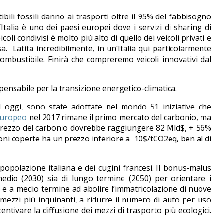
ibili fossili danno ai trasporti oltre il 95% del fabbisogno
Italia è uno dei paesi europei dove i servizi di sharing di
oli condivisi è molto più alto di quello dei veicoli privati e
usa. Latita incredibilmente, in un’Italia qui particolarmente
 a combustibile. Finirà che compreremo veicoli innovativi dal
ensabile per la transizione energetico-climatica.
 oggi, sono state adottate nel mondo 51 iniziative che
europeo
nel 2017 rimane il primo mercato del carbonio, ma
del prezzo del carbonio dovrebbe raggiungere 82 Mld$, + 56%
ioni coperte ha un prezzo inferiore a 10$/tCO2eq, ben al di
 popolazione italiana e dei cugini francesi. Il bonus-malus
medio (2030) sia di lungo termine (2050) per orientare i
o e a medio termine ad abolire l’immatricolazione di nuove
 mezzi più inquinanti, a ridurre il numero di auto per uso
entivare la diffusione dei mezzi di trasporto più ecologici.