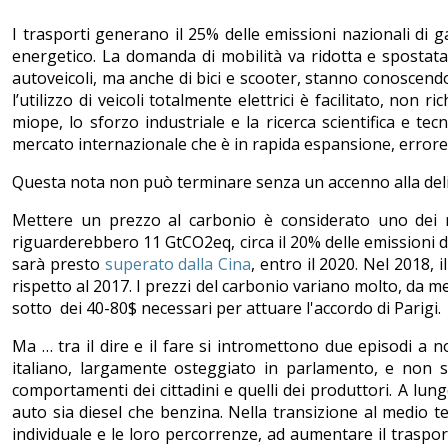
I trasporti generano il 25% delle emissioni nazionali di ga
energetico. La domanda di mobilità va ridotta e spostata v
autoveicoli, ma anche di bici e scooter, stanno conoscendo un
l’utilizzo di veicoli totalmente elettrici è facilitato, non
miope, lo sforzo industriale e la ricerca scientifica e tecn
mercato internazionale che è in rapida espansione, errore g
Questa nota non può terminare senza un accenno alla delica
Mettere un prezzo al carbonio è considerato uno dei m
riguarderebbero 11 GtCO2eq, circa il 20% delle emissioni di 
sarà presto
superato dalla Cina
, entro il 2020. Nel 2018,
rispetto al 2017. I prezzi del carbonio variano molto, da 
sotto dei 40-80$ necessari per attuare l'accordo di Parigi.
Ma … tra il dire e il fare si intromettono due episodi a n
italiano, largamente osteggiato in parlamento, e non so
comportamenti dei cittadini e quelli dei produttori. A lu
auto sia diesel che benzina. Nella transizione al medio t
individuale e le loro percorrenze, ad aumentare il trasport