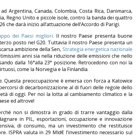
i, ad Argentina, Canada, Colombia, Costa Rica, Danimarca,
ia, Regno Unito e piccole isole, contro la banda dei quattro
26 che darà inizio all’attuazione dell’Accordo di Parigi.
uppo dei Paesi migliori.
Il nostro Paese presenta buone
 al terzo posto nel G20. Tuttavia il nostro Paese presenta un
la scarsa ambizione della Sen,
Strategia energetica nazionale
imissimi anni sia nella riduzione delle emissioni che nello
sando dalla 16°alla 23° posizione. Retrocedono con noi la
tuosi, come la Norvegia e la Finlandia.
iale. Questa preoccupazione è emersa con forza a Katowice
ercorsi di decarbonizzazione al di fuori delle regole dello
ietà di oggi. Per noi la lotta al cambiamento climatico e la
aese ed altrove!
perché non si dimostra in grado di trarre vantaggio dalla
adagnare in PIL, esportazioni, occupazione e innovazione
ifensiva, di consumo, ma un investimento che restituisce
ore. ISPRA valuta in 29 Mld€ l’investimento necessario sul