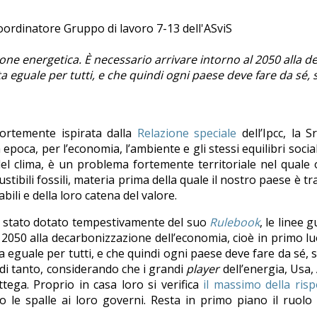
coordinatore Gruppo di lavoro 7-13 dell'ASviS
zione energetica. È necessario arrivare intorno al 2050 alla
 eguale per tutti, e che quindi ogni paese deve fare da sé, 
fortemente ispirata dalla
Relazione speciale
dell’Ipcc, la 
 epoca, per l’economia, l’ambiente e gli stessi equilibri soc
l clima, è un problema fortemente territoriale nel quale og
stibili fossili, materia prima della quale il nostro paese è tr
li e della loro catena del valore.
è stato dotato tempestivamente del suo
Rulebook
, le linee 
2050 alla decarbonizzazione dell’economia, cioè in primo luog
eguale per tutti, e che quindi ogni paese deve fare da sé, 
ù di tanto, considerando che i grandi
player
dell’energia, Usa,
ttega. Proprio in casa loro si verifica
il massimo della risp
le spalle ai loro governi. Resta in primo piano il ruolo 