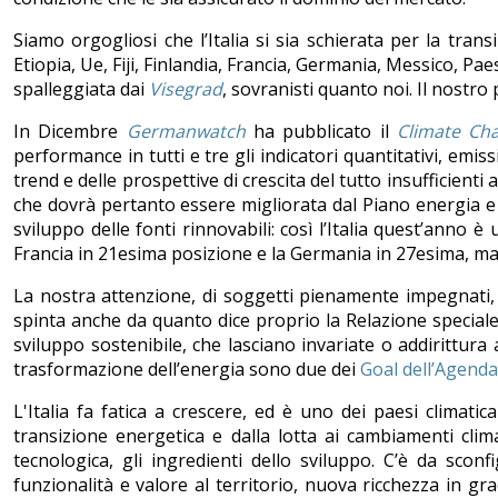
Siamo orgogliosi che l’Italia si sia schierata per la tran
Etiopia, Ue, Fiji, Finlandia, Francia, Germania, Messico, P
spalleggiata dai
Visegrad
, sovranisti quanto noi. Il nostro 
In Dicembre
Germanwatch
ha pubblicato il
Climate Ch
performance in tutti e tre gli indicatori quantitativi, emis
trend e delle prospettive di crescita del tutto insufficienti
che dovrà pertanto essere migliorata dal Piano energia e c
sviluppo delle fonti rinnovabili: così l’Italia quest’anno 
Francia in 21esima posizione e la Germania in 27esima, ma 
La nostra attenzione, di soggetti pienamente impegnati, 
spinta anche da quanto dice proprio la Relazione speciale 
sviluppo sostenibile, che lasciano invariate o addirittura 
trasformazione dell’energia sono due dei
Goal dell’Agend
L'Italia fa fatica a crescere, ed è uno dei paesi climat
transizione energetica e dalla lotta ai cambiamenti cli
tecnologica, gli ingredienti dello sviluppo. C’è da sco
funzionalità e valore al territorio, nuova ricchezza in g