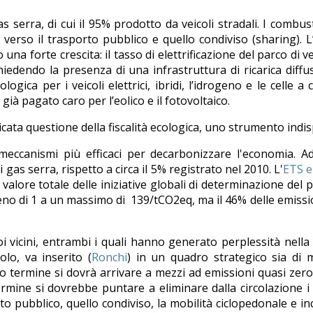
s serra, di cui il 95% prodotto da veicoli stradali. I combust
erso il trasporto pubblico e quello condiviso (sharing). L’
a forte crescita: il tasso di elettrificazione del parco di veic
 richiedendo la presenza di una infrastruttura di ricarica diff
ologica per i veicoli elettrici, ibridi, l’idrogeno e le celle
ià pagato caro per l’eolico e il fotovoltaico.
ta questione della fiscalità ecologica, uno strumento indisp
eccanismi più efficaci per decarbonizzare l'economia. Ad
gas serra, rispetto a circa il 5% registrato nel 2010. L'
ETS 
 il valore totale delle iniziative globali di determinazione 
meno di 1 a un massimo di 139/tCO2eq, ma il 46% delle emiss
oi vicini, entrambi i quali hanno generato perplessità nella
lo, va inserito (
Ronchi
) in un quadro strategico sia di 
ngo termine si dovrà arrivare a mezzi ad emissioni quasi zer
ermine si dovrebbe puntare a eliminare dalla circolazione i
o pubblico, quello condiviso, la mobilità ciclopedonale e inc