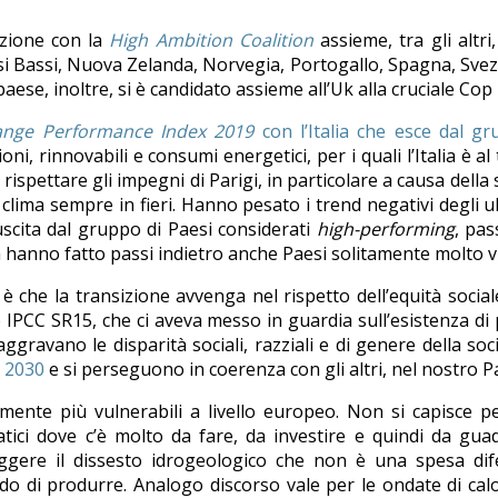
sizione con la
High Ambition Coalition
assieme, tra gli altr
aesi Bassi, Nuova Zelanda, Norvegia, Portogallo, Spagna, Svez
paese, inoltre, si è candidato assieme all’Uk alla cruciale Cop 
ange Performance Index 2019
con l’Italia che esce dal gr
sioni, rinnovabili e consumi energetici, per i quali l’Italia è
 a rispettare gli impegni di Parigi, in particolare a causa del
lima sempre in fieri. Hanno pesato i trend negativi degli ult
è uscita dal gruppo di Paesi considerati
high-performing
, pas
hanno fatto passi indietro anche Paesi solitamente molto vir
è che la transizione avvenga nel rispetto dell’equità soc
IPCC SR15, che ci aveva messo in guardia sull’esistenza di p
aggravano le disparità sociali, razziali e di genere della soc
a 2030
e si perseguono in coerenza con gli altri, nel nostro P
icamente più vulnerabili a livello europeo. Non si capisce 
matici dove c’è molto da fare, da investire e quindi da gu
nfiggere il dissesto idrogeologico che non è una spesa d
rado di produrre. Analogo discorso vale per le ondate di cal