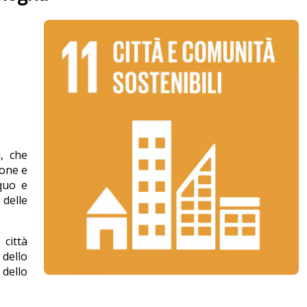
i, che
ione e
equo e
delle
città
 dello
 dello