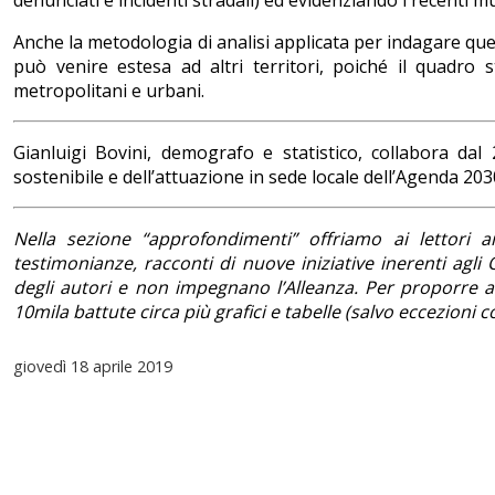
denunciati e incidenti stradali) ed evidenziando i recenti 
Anche la metodologia di analisi applicata per indagare que
può venire estesa ad altri territori, poiché il quadro 
metropolitani e urbani.
Gianluigi Bovini, demografo e statistico, collabora da
sostenibile e dell’attuazione in sede locale dell’Agenda 203
Nella sezione “approfondimenti” offriamo ai lettori ana
testimonianze, racconti di nuove iniziative inerenti agli Ob
degli autori e non impegnano l’Alleanza. Per proporre arti
10mila battute circa più grafici e tabelle (salvo eccezion
giovedì
18 aprile 2019