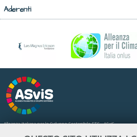
Aderenti
Alleanza Italiana per lo Sviluppo Sostenibile ETS - ASviS
Via Farini 17, 00185 Roma