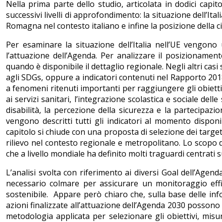
Nella prima parte dello studio, articolata in dodici capit
successivi livelli di approfondimento: la situazione dell’Itali
Romagna nel contesto italiano e infine la posizione della c
Per esaminare la situazione dell’Italia nell’UE vengono 
l’attuazione dell’Agenda. Per analizzare il posizionament
quando è disponibile il dettaglio regionale. Negli altri casi 
agli SDGs, oppure a indicatori contenuti nel Rapporto 2018
a fenomeni ritenuti importanti per raggiungere gli obiettiv
ai servizi sanitari, l’integrazione scolastica e sociale del
disabilità, la percezione della sicurezza e la partecipazi
vengono descritti tutti gli indicatori al momento disponi
capitolo si chiude con una proposta di selezione dei target
rilievo nel contesto regionale e metropolitano. Lo scopo d
che a livello mondiale ha definito molti traguardi centrati su
L’analisi svolta con riferimento ai diversi Goal dell’Agen
necessario colmare per assicurare un monitoraggio effic
sostenibile. Appare però chiaro che, sulla base delle infor
azioni finalizzate all’attuazione dell’Agenda 2030 possono
metodologia applicata per selezionare gli obiettivi, misu