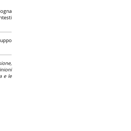
ologna
ntesti
iluppo
sione,
inioni
a e le