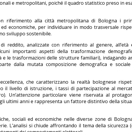
gionali e metropolitani, poiché il quadro statistico preso in e
 riferimento alla città metropolitana di Bologna i princ
 ed economiche, per individuare in modo trasversale rispe
no sviluppo sostenibile.
i reddito, analizzate con riferimento al genere, all’età 
lcuni importanti aspetti della trasformazione demografic
tà e le trasformazioni delle strutture familiari), indagando a
parte dalla mutata composizione demografica e sociale 
 eccellenza, che caratterizzano la realtà bolognese rispe
 il livello di istruzione, i tassi di partecipazione al merca
ero). Un’attenzione particolare viene riservata al protag
gli ultimi anni e rappresenta un fattore distintivo della situ
fiche, sociali ed economiche nelle diverse zone di Bologn
. L’analisi si chiude affrontando il tema della sicurezza (d