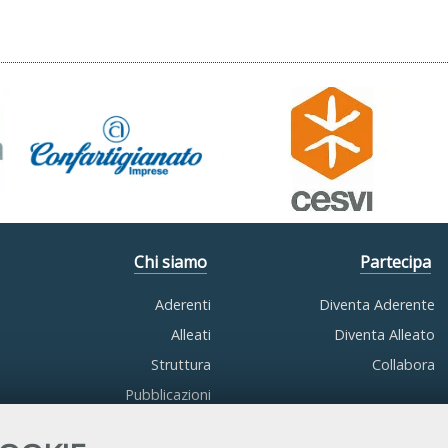
Chi siamo
Partecipa
Aderenti
Diventa Aderente
Alleati
Diventa Alleato
Struttura
Collabora
Pubblicazioni