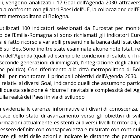
oli, vengono analizzati i 17 Goal dell’Agenda 2030 attraver
a a confronto con gli altri Paesi dell’UE, la collocazione dell’E
ittà metropolitana di Bologna.
utilizzati 100 indicatori selezionati da Eurostat per moni
o dell’Emilia-Romagna si sono richiamati gli indicatori Eur
si è fatto ricorso a variabili presenti nella banca dati Istat de
 sul Bes. Sono inoltre state esaminate alcune note Istat, re
i dell’Agenda (quali ad esempio le condizioni di salute e il r
le seconde generazioni di immigrati, l’integrazione degli alun
one politica). Con riferimento alla città metropolitana di B
bili per monitorare i principali obiettivi dell’Agenda 2030
 relativi ai diversi Goal, indicando quelli che assumono parti
i questa selezione è ridurre l’inevitabile complessità dell’A
lla realtà dei Paesi in via di sviluppo.
da evidenzia le carenze informative e i divari di conoscenza,
ace dello stato di avanzamento verso gli obiettivi di sv
mazioni attualmente esistenti ai diversi livelli territoriali,
 essere definite con consapevolezza e misurate con continui
rare gli esiti delle azioni e indicare le distanze che perm