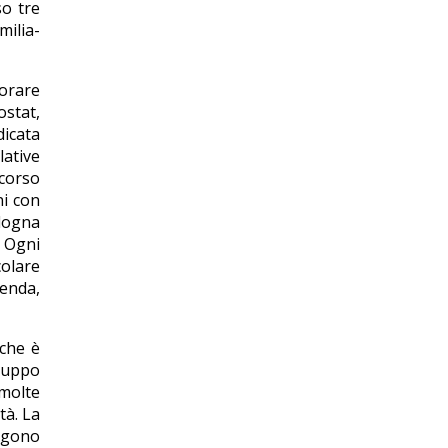
so tre
milia-
torare
ostat,
dicata
lative
icorso
ni con
ologna
. Ogni
colare
genda,
 che è
iluppo
 molte
tà. La
angono