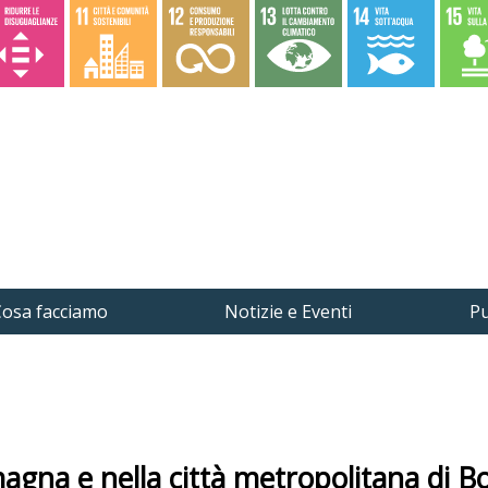
osa facciamo
Notizie e Eventi
Pu
magna e nella città metropolitana di B