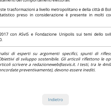
mutamenti dei comportamenti elettorali.
ste trasformazioni a livello metropolitano e della città di B
statistico preso in considerazione è presente in molti co
l 2017 con ASviS e Fondazione Unipolis sui temi dello sv
0.
lisi di esperti su argomenti specifici, spunti di rifles
iettivi di sviluppo sostenibile. Gli articoli riflettono le op
coli scrivere a redazioneweb@asvis.it. I testi, tra le 4mil
i concordate preventivamente), devono essere inediti.
Indietro