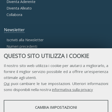
Diventa Aderente
Diventa Alleato
Collabora
Newsletter
Iscriviti alla Newsletter
Numeri precedenti
QUESTO SITO UTILIZZA I COOKIE
Area Riservata
Il nostro sito web utilizza i cookie per aiutarci a migliorarlo, a
fornire il miglior servizio possibile ed a offrire un'esperienza
Accesso Aderenti
ottimale agli utenti.
Accesso Consulta
Qui
puoi cambiare le tue impostazioni. Ulteriori informazioni
Accesso Team
sono disponibili nella nostra
informativa sulla privacy
STATISTICHE
CAMBIA IMPOSTAZIONI
Strumenti statistici che raccolgono dati anonimi sull'utilizzo e la