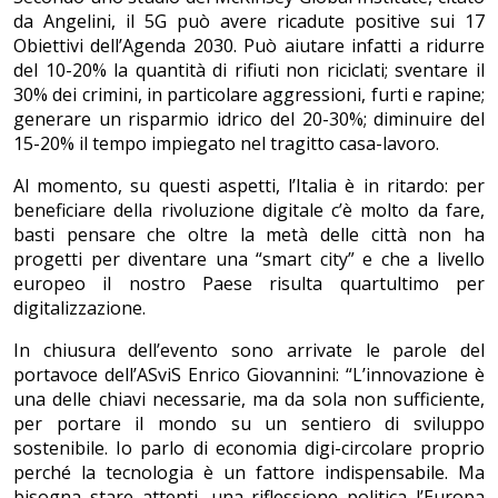
da Angelini, il 5G può avere ricadute positive sui 17
Obiettivi dell’Agenda 2030. Può aiutare infatti a ridurre
del 10-20% la quantità di rifiuti non riciclati; sventare il
30% dei crimini, in particolare aggressioni, furti e rapine;
generare un risparmio idrico del 20-30%; diminuire del
15-20% il tempo impiegato nel tragitto casa-lavoro.
Al momento, su questi aspetti, l’Italia è in ritardo: per
beneficiare della rivoluzione digitale c’è molto da fare,
basti pensare che oltre la metà delle città non ha
progetti per diventare una “smart city” e che a livello
europeo il nostro Paese risulta quartultimo per
digitalizzazione.
In chiusura dell’evento sono arrivate le parole del
portavoce dell’ASviS Enrico Giovannini: “L’innovazione è
una delle chiavi necessarie, ma da sola non sufficiente,
per portare il mondo su un sentiero di sviluppo
sostenibile. Io parlo di economia digi-circolare proprio
perché la tecnologia è un fattore indispensabile. Ma
bisogna stare attenti, una riflessione politica l’Europa