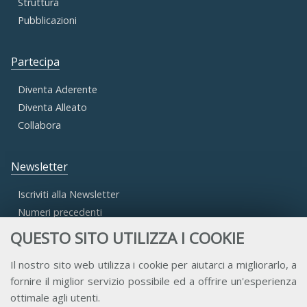
Struttura
Pubblicazioni
Partecipa
Diventa Aderente
Diventa Alleato
Collabora
Newsletter
Iscriviti alla Newsletter
Numeri precedenti
QUESTO SITO UTILIZZA I COOKIE
Area Riservata
Il nostro sito web utilizza i cookie per aiutarci a migliorarlo, a
fornire il miglior servizio possibile ed a offrire un'esperienza
Accesso Aderenti
ottimale agli utenti.
Accesso Consulta