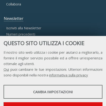
Collabora
Newsletter
Iscriviti alla Newsletter
Numeri precedenti
QUESTO SITO UTILIZZA I COOKIE
Area Riservata
Il nostro sito web utilizza i cookie per aiutarci a migliorarlo, a
fornire il miglior servizio possibile ed a offrire un'esperienza
Accesso Aderenti
ottimale agli utenti.
Accesso Consulta
Qui
puoi cambiare le tue impostazioni. Ulteriori informazioni
Accesso Team
sono disponibili nella nostra
informativa sulla privacy
STATISTICHE
CAMBIA IMPOSTAZIONI
Strumenti statistici che raccolgono dati anonimi sull'utilizzo e la
funzionalità del sito web.
Contatti
Privacy
Trasparenza
Credits