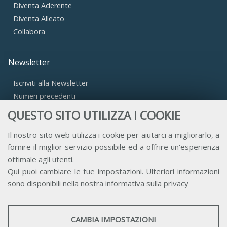
Diventa Aderente
Diventa Alleato
Collabora
Newsletter
Iscriviti alla Newsletter
Numeri precedenti
QUESTO SITO UTILIZZA I COOKIE
Area Riservata
Il nostro sito web utilizza i cookie per aiutarci a migliorarlo, a
fornire il miglior servizio possibile ed a offrire un'esperienza
Accesso Aderenti
ottimale agli utenti.
Accesso Consulta
Qui
puoi cambiare le tue impostazioni. Ulteriori informazioni
Accesso Team
sono disponibili nella nostra
informativa sulla privacy
STATISTICHE
CAMBIA IMPOSTAZIONI