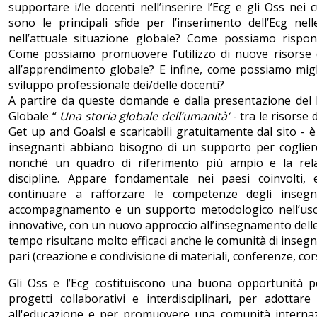
supportare i/le docenti nell’inserire l’Ecg e gli Oss nei cu
sono le principali sfide per l’inserimento dell’Ecg nel
nell’attuale situazione globale? Come possiamo rispon
Come possiamo promuovere l’utilizzo di nuove risorse 
all’apprendimento globale? E infine, come possiamo miglio
sviluppo professionale dei/delle docenti?
A partire da queste domande e dalla presentazione del
Globale “
Una storia globale dell’umanità’
- tra le risorse 
Get up and Goals! e scaricabili gratuitamente dal sito - 
insegnanti abbiano bisogno di un supporto per cogliere
nonché un quadro di riferimento più ampio e la rela
discipline. Appare fondamentale nei paesi coinvolti,
continuare a rafforzare le competenze degli inseg
accompagnamento e un supporto metodologico nell’uso d
innovative, con un nuovo approccio all’insegnamento delle 
tempo risultano molto efficaci anche le comunità di insegn
pari (creazione e condivisione di materiali, conferenze, corsi
Gli Oss e l’Ecg costituiscono una buona opportunità pe
progetti collaborativi e interdisciplinari, per adotta
all'educazione e per promuovere una comunità internaz