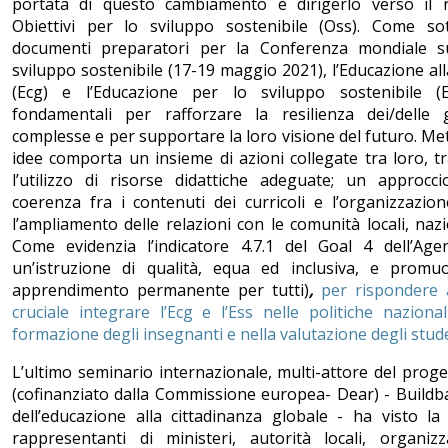
portata di questo cambiamento e dirigerlo verso il 
Obiettivi per lo sviluppo sostenibile (Oss). Come sot
documenti preparatori per la Conferenza mondiale su
sviluppo sostenibile (17-19 maggio 2021), l’Educazione all
(Ecg) e l’Educazione per lo sviluppo sostenibile (
fondamentali per rafforzare la resilienza dei/delle g
complesse e per supportare la loro visione del futuro. Met
idee comporta un insieme di azioni collegate tra loro, t
l’utilizzo di risorse didattiche adeguate; un approcc
coerenza fra i contenuti dei curricoli e l’organizzazio
l’ampliamento delle relazioni con le comunità locali, nazi
Come evidenzia l’indicatore 4.7.1 del Goal 4 dell’Age
un’istruzione di qualità, equa ed inclusiva, e promu
apprendimento permanente per tutti)
,
per rispondere a
cruciale integrare l’Ecg e l’Ess nelle politiche nazionali
formazione degli insegnanti e nella valutazione degli stud
L’ultimo seminario internazionale, multi-attore del prog
(cofinanziato dalla Commissione europea- Dear) - Buildba
dell’educazione alla cittadinanza globale - ha visto la
rappresentanti di ministeri, autorità locali, organizza