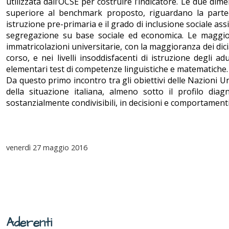
utilizzata dall’OCSE per costruire l’indicatore. Le due dime
superiore al benchmark proposto, riguardano la partec
istruzione pre-primaria e il grado di inclusione sociale assi
segregazione su base sociale ed economica. Le maggiori
immatricolazioni universitarie, con la maggioranza dei d
corso, e nei livelli insoddisfacenti di istruzione degli a
elementari test di competenze linguistiche e matematiche.
Da questo primo incontro tra gli obiettivi delle Nazioni Uni
della situazione italiana, almeno sotto il profilo diag
sostanzialmente condivisibili, in decisioni e comportamenti 
venerdì
27 maggio 2016
Aderenti