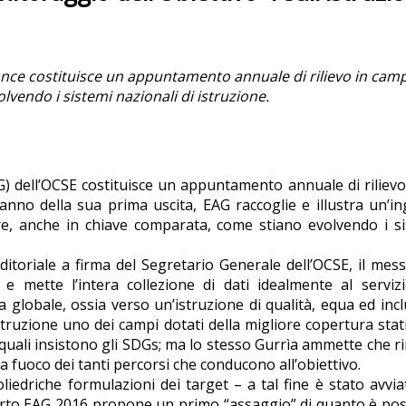
ance costituisce un appuntamento annuale di rilievo in cam
vendo i sistemi nazionali di istruzione.
) dell’OCSE costituisce un appuntamento annuale di rilievo
 anno della sua prima uscita, EAG raccoglie e illustra un’i
re, anche in chiave comparata, come stiano evolvendo i s
ditoriale a firma del Segretario Generale dell’OCSE, il mes
e mette l’intera collezione di dati idealmente al serviz
 globale, ossia verso un’istruzione di qualità, equa ed incl
istruzione uno dei campi dotati della migliore copertura stati
ui quali insistono gli SDGs; ma lo stesso Gurrìa ammette che 
fuoco dei tanti percorsi che conducono all’obiettivo.
oliedriche formulazioni dei target – a tal fine è stato avvi
orto EAG 2016 propone un primo “assaggio” di quanto è pos