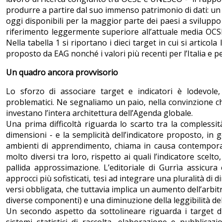
produrre a partire dal suo immenso patrimonio di dati: un ab
oggi disponibili per la maggior parte dei paesi a svilup
riferimento leggermente superiore all’attuale media OCSE
Nella tabella 1 si riportano i dieci target in cui si articola 
proposto da EAG nonché i valori più recenti per l’Italia e pe
Un quadro ancora provvisorio
Lo sforzo di associare target e indicatori è lodevol
problematici. Ne segnaliamo un paio, nella convinzione che
investano l’intera architettura dell’Agenda globale.
Una prima difficoltà riguarda lo scarto tra la complessit
dimensioni - e la semplicità dell’indicatore proposto, in 
ambienti di apprendimento, chiama in causa contemporaneam
molto diversi tra loro, rispetto ai quali l’indicatore sce
pallida approssimazione. L’editoriale di Gurrìa assicur
approcci più sofisticati, tesi ad integrare una pluralità di d
versi obbligata, che tuttavia implica un aumento dell’arbit
diverse componenti) e una diminuzione della leggibilità dell
Un secondo aspetto da sottolineare riguarda i target d