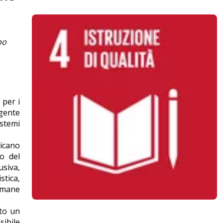
po
 per i
ngente
istemi
sicano
io del
usiva,
stica,
rimane
ato un
sibile