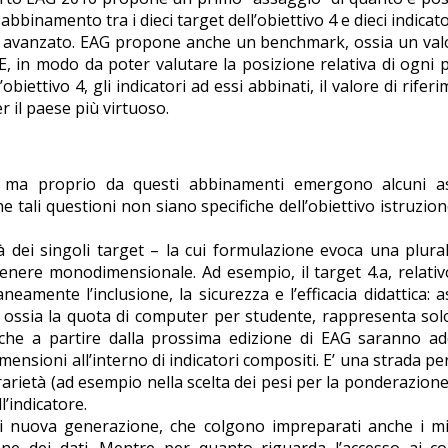
binamento tra i dieci target dell’obiettivo 4 e dieci indicato
po avanzato. EAG propone anche un benchmark, ossia un val
, in modo da poter valutare la posizione relativa di ogni 
l’obiettivo 4, gli indicatori ad essi abbinati, il valore di rifer
r il paese più virtuoso.
e, ma proprio da questi abbinamenti emergono alcuni as
 tali questioni non siano specifiche dell’obiettivo istruzio
à dei singoli target – la cui formulazione evoca una plural
genere monodimensionale. Ad esempio, il target 4.a, relativ
ente l’inclusione, la sicurezza e l’efficacia didattica: a
lto, ossia la quota di computer per studente, rappresenta so
a che a partire dalla prossima edizione di EAG saranno ad
imensioni all’interno di indicatori compositi. E’ una strada per
rarietà (ad esempio nella scelta dei pesi per la ponderazione
’indicatore.
i nuova generazione, che colgono impreparati anche i mig