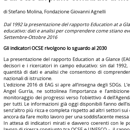
di Stefano Molina, Fondazione Giovanni Agnelli
Dal 1992 la presentazione del rapporto Education at a Gl
educativo: dati e analisi per comprendere come stiano evol
Settembre-Ottobre 2016
Gli indicatori OCSE rivolgono lo sguardo al 2030
La presentazione del rapporto Education at a Glance (EAG
decisori e i ricercatori in campo educativo: sin dal 1992,
quantità di dati e analisi che consentono di comprende
nazionali di istruzione.
L’edizione 2016 di EAG si apre all’insegna degli SDGs. L’e
Angel Gurrìa, ne sottolinea l’importanza e l’ambizione 
monitoraggio dei progressi verso l’obiettivo 4 dell’Agenda
per tutti. Le informazioni già oggi disponibili fanno dell’
senz’altro più ricca e completa rispetto ad altri settori s
ancora da fare molto lavoro per una soddisfacente messa a 
In attesa di indicatori mirati e davvero coerenti con le p
lavoro di ricerca congiunto tra OCSE e UNESCO - il rapp