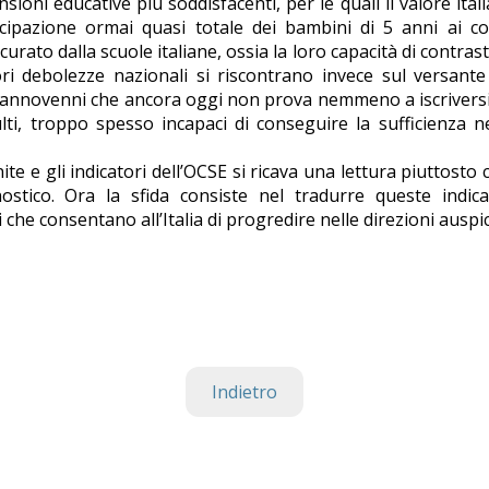
nsioni educative più soddisfacenti, per le quali il valore ital
ipazione ormai quasi totale dei bambini di 5 anni ai cor
curato dalla scuole italiane, ossia la loro capacità di contrast
 debolezze nazionali si riscontrano invece sul versante 
iciannovenni che ancora oggi non prova nemmeno a iscrivers
dulti, troppo spesso incapaci di conseguire la sufficienza n
te e gli indicatori dell’OCSE si ricava una lettura piuttosto 
nostico. Ora la sfida consiste nel tradurre queste indica
che consentano all’Italia di progredire nelle direzioni auspi
Indietro