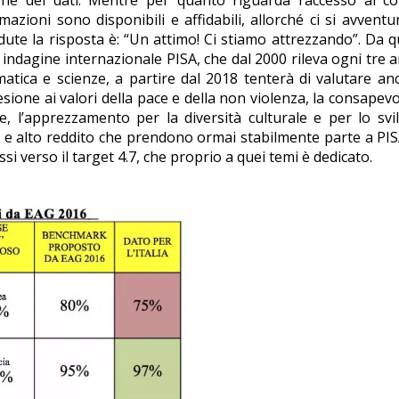
ione dei dati. Mentre per quanto riguarda l’accesso ai co
mazioni sono disponibili e affidabili, allorché ci si avventu
ute la risposta è: “Un attimo! Ci stiamo attrezzando”. Da 
 indagine internazionale PISA, che dal 2000 rileva ogni tre a
atica e scienze, a partire dal 2018 tenterà di valutare an
esione ai valori della pace e della non violenza, la consapev
e, l’apprezzamento per la diversità culturale e per lo sv
o e alto reddito che prendono ormai stabilmente parte a PIS
i verso il target 4.7, che proprio a quei temi è dedicato.