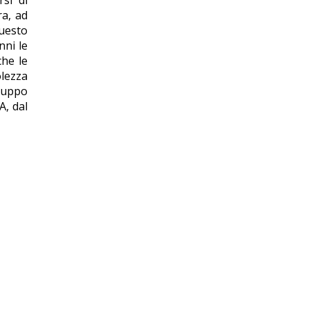
rsi di
ra, ad
questo
nni le
che le
olezza
iluppo
A, dal