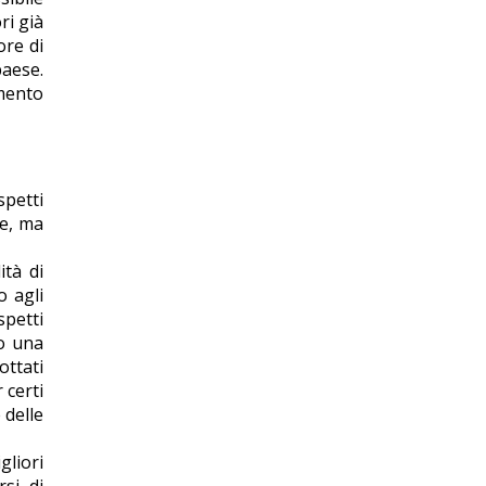
ri già
ore di
paese.
imento
petti
ne, ma
ità di
o agli
spetti
lo una
ottati
 certi
 delle
liori