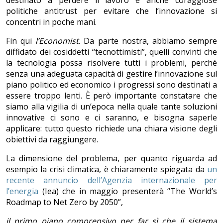
destinato a perdere il lavoro e anche coraggiose
politiche antitrust per evitare che l’innovazione si
concentri in poche mani.
Fin qui
l’Economist
. Da parte nostra, abbiamo sempre
diffidato dei cosiddetti “tecnottimisti”, quelli convinti che
la tecnologia possa risolvere tutti i problemi, perché
senza una adeguata capacità di gestire l’innovazione sul
piano politico ed economico i progressi sono destinati a
essere troppo lenti. È però importante constatare che
siamo alla vigilia di un’epoca nella quale tante soluzioni
innovative ci sono e ci saranno, e bisogna saperle
applicare: tutto questo richiede una chiara visione degli
obiettivi da raggiungere.
La dimensione del problema, per quanto riguarda ad
esempio la crisi climatica, è chiaramente spiegata da
un
recente annuncio dell’Agenzia internazionale per
l’energia
(Iea) che in maggio presenterà “The World’s
Roadmap to Net Zero by 2050”,
il primo piano comprensivo per far sì che il sistema