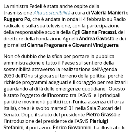
La ministra Fedeli è stata anche ospite della
trasmissione
Alta sostenibilità
a cura di
Valeria Manieri
e
Ruggero Po
, che è andata in onda il 4 febbraio su Radio
radicale e sulla sua televisione, con la partecipazione
della responsabile scuola della Cgil
Gianna Fracassi
, del
direttore della Fondazione Agnelli
Andrea Gavosto
e dei
giornalisti
Gianna Fregonara
e
Giovanni Vinciguerra
.
Non c’è dubbio che la sfida per portare la pubblica
amministrazione e tutto il Paese sul sentiero della
sostenibilità attraverso la realizzazione dell’Agenda
2030 dell’Onu si gioca sul terreno della politica, perché
richiede programmi adeguati e il coraggio per realizzarli
guardando al di là delle emergenze quotidiane. Questo
è stato l’oggetto dell’incontro tra l’ASviS e i principali
partiti e movimenti politici (con l’unica assenza di Forza
Italia), che si è svolto martedì 31 nella Sala Zuccari del
Senato. Dopo il saluto del presidente
Pietro Grasso
e
l’introduzione del presidente dell’ASviS
Pierluigi
Stefanini
, il portavoce
Enrico Giovannini
ha illustrato le