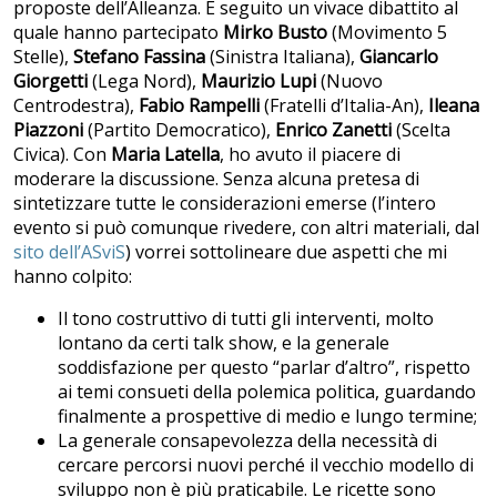
proposte dell’Alleanza. È seguito un vivace dibattito al
quale hanno partecipato
Mirko Busto
(Movimento 5
Stelle),
Stefano Fassina
(Sinistra Italiana),
Giancarlo
Giorgetti
(Lega Nord),
Maurizio Lupi
(Nuovo
Centrodestra),
Fabio Rampelli
(Fratelli d’Italia-An),
Ileana
Piazzoni
(Partito Democratico),
Enrico Zanetti
(Scelta
Civica). Con
Maria Latella
, ho avuto il piacere di
moderare la discussione. Senza alcuna pretesa di
sintetizzare tutte le considerazioni emerse (l’intero
evento si può comunque rivedere, con altri materiali, dal
sito dell’ASviS
) vorrei sottolineare due aspetti che mi
hanno colpito:
Il tono costruttivo di tutti gli interventi, molto
lontano da certi talk show, e la generale
soddisfazione per questo “parlar d’altro”, rispetto
ai temi consueti della polemica politica, guardando
finalmente a prospettive di medio e lungo termine;
La generale consapevolezza della necessità di
cercare percorsi nuovi perché il vecchio modello di
sviluppo non è più praticabile. Le ricette sono