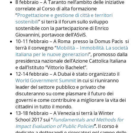
8 febbraio – A Taranto nell’ambito delle iniziative
correlate al Corso di alta formazione
“
Progettazione e gestione di città e territori
sostenibili
” si terrà il forum sullo sviluppo
sostenibile con la partecipazione di Enrico
Giovannini, portavoce dell’ASviS.
10-11 febbraio – A Roma presso la Domus Pacis si
terrà il convegno “
Mobilità – Immobilità. La società
italiana per le nuove generazioni
”, promosso dalla
presidenza nazionale dell’Azione Cattolica Italiana
e dall’Istituto “Vittorio Bachelet”.
12-14 febbraio – A Dubai è stato organizzato il
World Government Summit
in cui si riuniranno
leader del settore pubblico e privato che
discuteranno su come plasmare il futuro dei
governi e come contribuire a migliorare la vita dei
cittadini in tutto il mondo.
13-18 febbraio – A Venezia si terrà la Winter
School 2017 sui “
Fundamentals and Methods for
Impact Evaluation of Public Policies
”.
Il corso è
dedicato a dottorandi e ricercatori nel campo delle