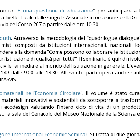
ontro "
È una questione di educazione
” per anticipare a l
a livello locale dalle singole Associate in occasione della Gi
 via del Corso 267 a partire dalle ore 10,30.
Youth
. Attraverso la metodologia del “quadrilogue dialogue
isti composti da istituzioni internazionali, nazionali, lo
spondere alla domanda “Come possono collaborare le Istituzion
’istruzione di qualità per tutti?”. Il seminario è quindi rivolt
 civile, ai media e al mondo dell’istruzione in generale. L'eve
9 dalle 9.00 alle 13.30. All'evento parteciperà anche Giu
l'ASviS.
materiali nell’Economia Circolare
". Il volume è stato cur
 materiali innovativi e sostenibili da sottoporre a trasfor
 ecodesign valutando l’intero ciclo di vita di un prodot
so la sala del Cenacolo del Museo Nazionale della Scienza e
gone International Economic Seminar
. Si tratta di due giorn