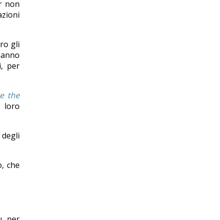
er non
zioni
ro gli
 hanno
i, per
e the
 loro
degli
o, che
u, per