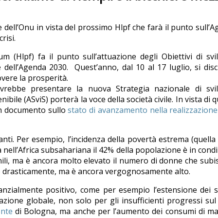
e dell’Onu in vista del prossimo Hlpf che farà il punto sull’
risi.
um (Hlpf) fa il punto sull’attuazione degli Obiettivi di sv
 dell’Agenda 2030. Quest’anno, dal 10 al 17 luglio, si dis
ere la prosperità.
dovrebbe presentare la nuova Strategia nazionale di svi
ibile (ASviS) porterà la voce della società civile. In vista di 
un documento sullo
stato di avanzamento nella realizzazione
i. Per esempio, l’incidenza della povertà estrema (quella 
a nell’Africa subsahariana il 42% della popolazione è in cond
inili, ma è ancora molto elevato il numero di donne che sub
eso drasticamente, ma è ancora vergognosamente alto.
anzialmente positivo, come per esempio l’estensione dei s
upazione globale, non solo per gli insufficienti progressi sul
ente
di Bologna, ma anche per l’aumento dei consumi di ma