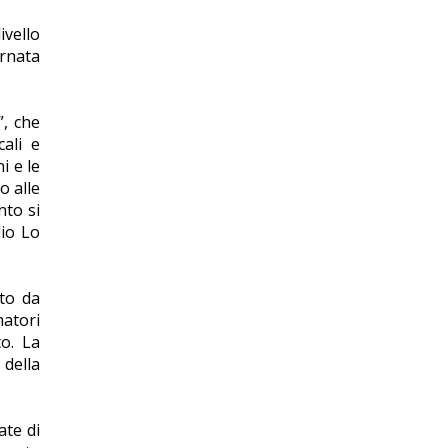
ivello
ornata
”, che
cali e
i e le
o alle
nto si
lio Lo
ato da
matori
to. La
 della
ate di