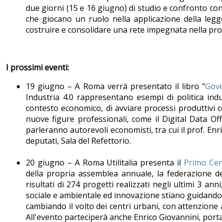
due giorni (15 e 16 giugno) di studio e confronto con 
che giocano un ruolo nella applicazione della leg
costruire e consolidare una rete impegnata nella pro
I prossimi eventi:
19 giugno – A Roma verrà presentato il libro “
Gove
Industria 4.0 rappresentano esempi di politica indu
contesto economico, di avviare processi produttivi 
nuove figure professionali, come il Digital Data Offic
parleranno autorevoli economisti, tra cui il prof. En
deputati, Sala del Refettorio.
20 giugno – A Roma Utilitalia presenta il
Primo Cens
della propria assemblea annuale, la federazione del
risultati di 274 progetti realizzati negli ultimi 3 
sociale e ambientale ed innovazione stiano guidando l'
cambiando il volto dei centri urbani, con attenzione a
All'evento parteciperà anche Enrico Giovannini, porta