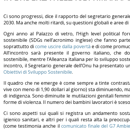
Ci sono progressi, dice il rapporto del segretario general
2030. Ma anche molti ritardi, su questioni globali e aree di c
Ogni anno al Palazzo di vetro, l’High level political for
sostenibile (SDGs nell’acronimo inglese) che fanno parte
soprattutto di
come uscire dalla povertà
e di come promuov
All’incontro sarà presente il governo italiano, che 
sostenibile, mentre l’Alleanza italiana per lo sviluppo sosten
incontro, il Segretario generale dell’Onu ha presentato 
Obiettivi di Sviluppo Sostenibile
.
Il quadro che ne emerge è come sempre a tinte contrastant
vive con meno di 1,90 dollari al giorno) sta diminuendo, m
di indigenza. Sono diminuite le mutilazioni genitali femm
forme di violenza. Il numero dei bambini lavoratori è sc
Ci sono aspetti sui quali si registra un andamento sost
igienico sanitari, e altri per i quali resta alta la preocc
(come testimonia anche il
comunicato finale del G7 Ambi