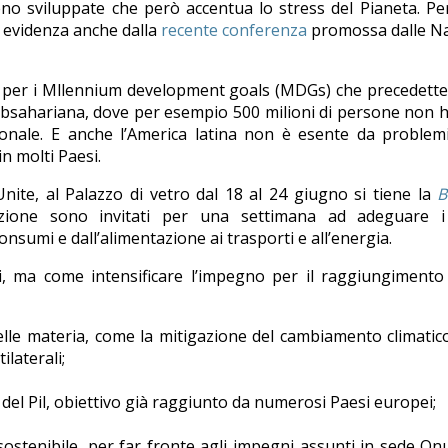
eno sviluppate che però accentua lo stress del Pianeta. P
n evidenza anche dalla
recente conferenza
promossa dalle Na
e per i Mllennium development goals (MDGs) che precedette
a subsahariana, dove per esempio 500 milioni di persone non
ionale. E anche l’America latina non è esente da problem
in molti Paesi.
nite, al Palazzo di vetro dal 18 al 24 giugno si tiene la
B
zazione sono invitati per una settimana ad adeguare i
nsumi e dall’alimentazione ai trasporti e all’energia.
, ma come intensificare l’impegno per il raggiungimento 
elle materia, come la mitigazione del cambiamento climatic
laterali;
 del Pil, obiettivo già raggiunto da numerosi Paesi europei;
 sostenibile, per far fronte agli impegni assunti in sede On