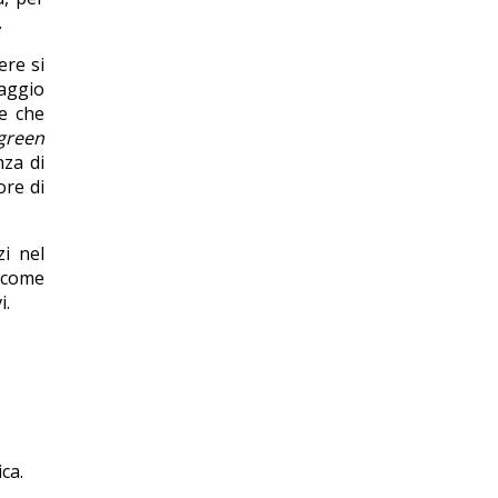
.
ere si
aggio
e che
green
nza di
ore di
zi nel
a come
i.
ca.