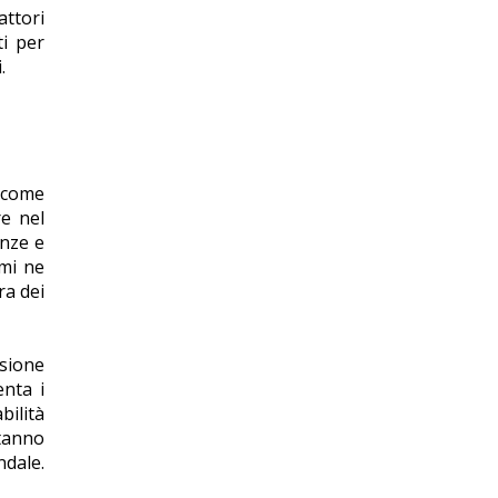
attori
ti per
.
 come
re nel
enze e
emi ne
ra dei
asione
enta i
bilità
stanno
ndale.