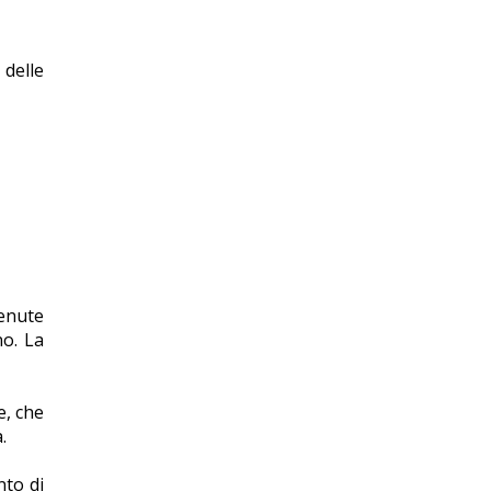
 delle
tenute
no. La
e, che
.
nto di