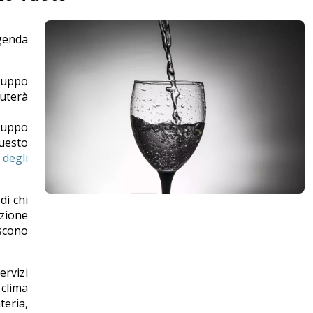
Agenda
iluppo
cuterà
luppo
questo
 degli
di chi
izione
iscono
ervizi
 clima
teria,