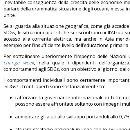
inevitabile conseguenza della crescita delle economie m
parlare della drammatica situazione degli oceani, messa i
unite.
Se si guarda alla situazione geografica, come già accadd
SDGs, le situazioni più critiche si riscontrano nell’Afric
accesso alla corrente elettrica, ma anche in Asia merid
esempio per l’insufficiente livello dell’educazione primaria 
Per sottolineare ulteriormente l’impegno delle Nazioni U
change week
, nella quale i dipendenti dell’organiz
comportamenti agli SDGs, con un obiettivo al giorno, dai co
I comportamenti individuali sono certamente importanti
SDGs? I fronti aperti sono sostanzialmente tre:
rafforzare la governance internazionale in tutte qu
possono essere affrontate soltanto con impegni multi
aumentare gli aiuti allo sviluppo portandoli allo 0,7%
attuare strategie nazionali in linea con lo sviluppo