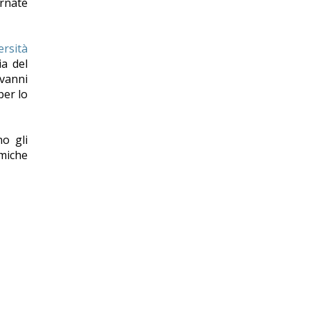
ornate
ersità
ia del
ovanni
per lo
no gli
omiche