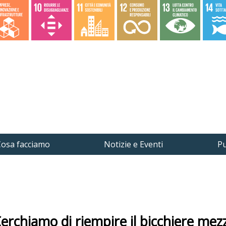
osa facciamo
Notizie e Eventi
Pu
hiamo di riempire il bicchiere mez