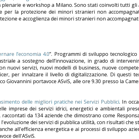
plenarie e workshop a Milano. Sono stati coinvolti tutti gli 
ge per la protezione dei minori stranieri non accompagna
tezione e accoglienza dei minori stranieri non accompagnati
rnare l’economia 4.0
”. Programmi di sviluppo tecnologico
striale a sostegno dell’innovazione, in grado di interveni
con nuovi servizi, nuovi modelli di business, nuove compet
er, per innalzare il livello di digitalizzazione. Di questi t
rico Giovannini portavoce ASviS, alle ore 9.30 presso la Came
imento delle migliori pratiche nei Servizi Pubblici
. In occ
le imprese dei servizi idrici, energetici e ambientali pres
anni, raccontati da 134 aziende che dimostrano come Responsa
evoluzione dei servizi di pubblica utilità, con risultati che 
nche all'efficienza energetica e ai processi di sviluppo azie
voce dell'ASviS.