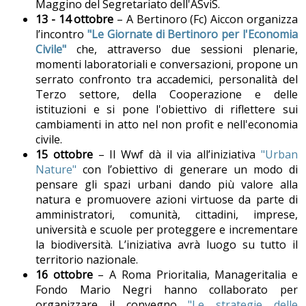
Maggino del Segretariato dell'ASviS.
13 - 14 ottobre
– A Bertinoro (Fc) Aiccon organizza
l’incontro
"Le Giornate di Bertinoro per l'Economia
Civile"
che, attraverso due sessioni plenarie,
momenti laboratoriali e conversazioni, propone un
serrato confronto tra accademici, personalità del
Terzo settore, della Cooperazione e delle
istituzioni e si pone l'obiettivo di riflettere sui
cambiamenti in atto nel non profit e nell'economia
civile.
15 ottobre
– Il Wwf dà il via all’iniziativa
"Urban
Nature"
con l’obiettivo di generare un modo di
pensare gli spazi urbani dando più valore alla
natura e promuovere azioni virtuose da parte di
amministratori, comunità, cittadini, imprese,
università e scuole per proteggere e incrementare
la biodiversità. L’iniziativa avrà luogo su tutto il
territorio nazionale.
16 ottobre
– A Roma Prioritalia, Manageritalia e
Fondo Mario Negri hanno collaborato per
organizzare il convegno
"Le strategie delle