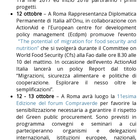
Tra fine 2017 ed inizio 2018 partiranno i primi
progetti.
12 ottobre
– A Roma Rappresentanza Diplomatica
Permanente di Italia all'Onu, in collaborazione con
ActionAid e l'European centre for development
policy management (Ecdpm) promuove l’evento
“The potential of migration for food security and
nutrition”
che si svolgerà durante il Committee on
World Food Security (Cfs) alla Fao dalle ore 8.30 alle
10 del mattino. In occasione dell’evento ActionAid
Italia lancerà un policy Report dal titolo
“Migrazioni, sicurezza alimentare e politiche di
cooperazione. Esplorare il nesso oltre le
semplificazioni”.
12 - 13 ottobre
– A Roma avrà luogo la
11esima
Edizione del forum Compraverde
per favorire la
sensibilizzazione necessaria a garantire il rispetto
del Green public procurement. Sono previsti in
programma convegni e seminari a cui
parteciperanno organismi e delegazioni
internazionali, istituzioni europee, nazionali,