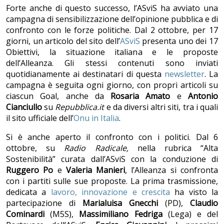
Forte anche di questo successo, l’ASviS ha avviato una
campagna di sensibilizzazione dell’opinione pubblica e di
confronto con le forze politiche. Dal 2 ottobre, per 17
giorni, un articolo del sito dell’
ASviS
presenta uno dei 17
Obiettivi, la situazione italiana e le proposte
dell’Alleanza. Gli stessi contenuti sono inviati
quotidianamente ai destinatari di questa
newsletter
. La
campagna è seguita ogni giorno, con propri articoli su
ciascun Goal, anche da
Rosaria Amato
e
Antonio
Cianciullo
su
Repubblica.it
e da diversi altri siti, tra i quali
il sito ufficiale dell’
Onu in Italia
.
Si è anche aperto il confronto con i politici. Dal 6
ottobre, su
Radio Radicale,
nella rubrica “Alta
Sostenibilità” curata dall’ASviS con la conduzione di
Ruggero Po
e
Valeria Manieri
, l’Alleanza si confronta
con i partiti sulle sue proposte. La prima trasmissione,
dedicata a
lavoro, innovazione e crescita
ha visto la
partecipazione di
Marialuisa Gnecchi
(PD),
Claudio
Cominardi
(M5S),
Massimiliano
Fedriga
(Lega) e del