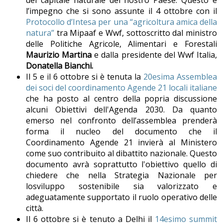
del capitale naturale del nostro Paese. Questo è
l’impegno che si sono assunte il 4 ottobre con il
Protocollo d’Intesa per una “agricoltura amica della
natura”
tra Mipaaf e Wwf, sottoscritto dal ministro
delle Politiche Agricole, Alimentari e Forestali
Maurizio Martina
e dalla presidente del Wwf Italia,
Donatella Bianchi.
Il 5 e il 6 ottobre si è tenuta la
20esima Assemblea
dei soci del coordinamento Agende 21 locali italiane
che ha posto al centro della popria discussione
alcuni Obiettivi dell'Agenda 2030. Da quanto
emerso nel confronto dell’assemblea prenderà
forma il nucleo del documento che il
Coordinamento Agende 21 invierà al Ministero
come suo contribuito al dibattito nazionale. Questo
documento avrà soprattutto l'obiettivo quello di
chiedere che nella Strategia Nazionale per
losviluppo sostenibile sia valorizzato e
adeguatamente supportato il ruolo operativo delle
città.
Il 6 ottobre si è tenuto a Delhi il
14esimo summit