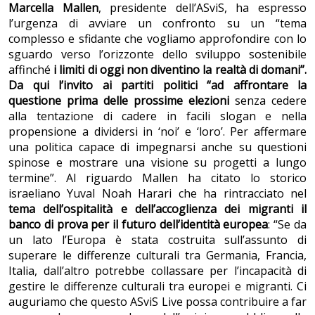
Marcella Mallen
, presidente dell’ASviS, ha espresso
l’urgenza di avviare un confronto su un “tema
complesso e sfidante che vogliamo approfondire con lo
sguardo verso l’orizzonte dello sviluppo sostenibile
affinché
i limiti di oggi non diventino la realtà di domani”.
Da qui l’invito ai partiti politici “ad affrontare la
questione prima delle prossime elezioni
senza cedere
alla tentazione di cadere in facili slogan e nella
propensione a dividersi in ‘noi’ e ‘loro’. Per affermare
una politica capace di impegnarsi anche su questioni
spinose e mostrare una visione su progetti a lungo
termine”. Al riguardo Mallen ha citato lo storico
israeliano Yuval Noah Harari che ha rintracciato nel
tema
dell’ospitalità e dell’accoglienza dei migranti il
banco di prova per il futuro dell’identità europea
: “Se da
un lato l’Europa è stata costruita sull’assunto di
superare le differenze culturali tra Germania, Francia,
Italia, dall’altro potrebbe collassare per l’incapacità di
gestire le differenze culturali tra europei e migranti. Ci
auguriamo che questo ASviS Live possa contribuire a far