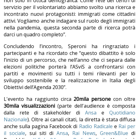
non solo in ottica demografica. Come rete dei centri di
servizio per il volontariato abbiamo svolto una ricerca e
incontrato nuovi protagonisti: immigrati come cittadini
attivi. Vogliamo anche indagare sul ruolo degli immigrati
nella pandemia, questa seconda parte di ricerca potrà
darci un quadro completo”.
Concludendo l’incontro, Speroni ha ringraziato i
partecipanti e ha ricordato che “questo dibattito è solo
l’inizio di un percorso, che nell’anno che ci separa dalle
elezioni politiche porterà l’ASviS a confrontarsi con
partiti e movimenti su tutti i temi rilevanti per lo
sviluppo sostenibile e la realizzazione in Italia degli
Obiettivi dell’Agenda 2030”.
L'evento
ha raggiunto circa
20mila persone
con oltre
30mila visualizzazioni
(parte dell'audience è composta
dalla rete di stakeholder di
Ansa
e
Quotidiano
Nazionale
). Oltre ai canali citati, la diretta è stata diffusa
anche sulla pagina Facebook di
Radio Radicale
e
Rai per
il sociale
, sui siti di
Ansa
,
Rai News
,
Green&Blue
di