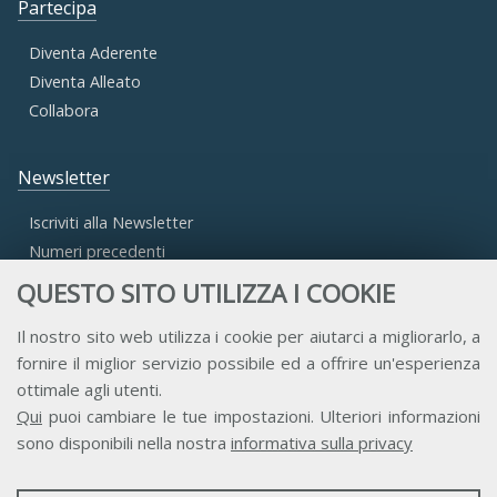
Partecipa
Diventa Aderente
Diventa Alleato
Collabora
Newsletter
Iscriviti alla Newsletter
Numeri precedenti
QUESTO SITO UTILIZZA I COOKIE
Area Riservata
Il nostro sito web utilizza i cookie per aiutarci a migliorarlo, a
fornire il miglior servizio possibile ed a offrire un'esperienza
Accesso Aderenti
ottimale agli utenti.
Accesso Consulta
Qui
puoi cambiare le tue impostazioni. Ulteriori informazioni
Accesso Team
sono disponibili nella nostra
informativa sulla privacy