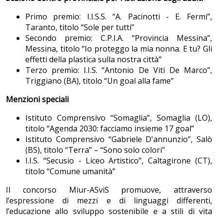
Primo premio: I.I.S.S. “A. Pacinotti - E. Fermi”,
Taranto, titolo “Sole per tutti”
Secondo premio: C.P.I.A. “Provincia Messina”,
Messina, titolo “Io proteggo la mia nonna. E tu? Gli
effetti della plastica sulla nostra città”
Terzo premio: I.I.S. “Antonio De Viti De Marco”,
Triggiano (BA), titolo “Un goal alla fame”
Menzioni speciali
Istituto Comprensivo “Somaglia”, Somaglia (LO),
titolo “Agenda 2030: facciamo insieme 17 goal”
Istituto Comprensivo “Gabriele D'annunzio”, Salò
(BS), titolo “Terra” – “Sono solo colori”
I.I.S. “Secusio - Liceo Artistico”, Caltagirone (CT),
titolo “Comune umanità”
Il concorso Miur-ASviS promuove, attraverso
l’espressione di mezzi e di linguaggi differenti,
l’educazione allo sviluppo sostenibile e a stili di vita