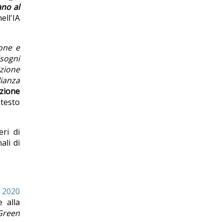
ano al
ell'IA
ione e
isogni
izione
lianza
zione
testo
ri di
ali di
l 2020
e alla
 Green