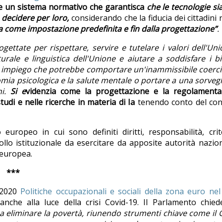
re un sistema normativo che garantisca
che le tecnologie si
 decidere per loro,
considerando che la fiducia dei cittadini n
a come impostazione predefinita e fin dalla progettazione”
.
ettate per rispettare, servire e tutelare i valori dell'Un
turale e linguistica dell'Unione e aiutare a soddisfare i b
iasi impiego che potrebbe comportare un'inammissibile coerc
mia psicologica e la salute mentale o portare a una sorveg
ni.
Si e
videnzia come la progettazione e la regolamenta
studi e nelle ricerche in materia di Ia
tenendo conto del con
opeo in cui sono definiti diritti, responsabilità, crite
ollo istituzionale da esercitare da apposite autorità nazion
 europea.
***
 2020
Politiche occupazionali e sociali della zona euro ne
 anche alla luce della crisi Covid-19. Il Parlamento chied
i a eliminare la povertà, riunendo strumenti chiave come il