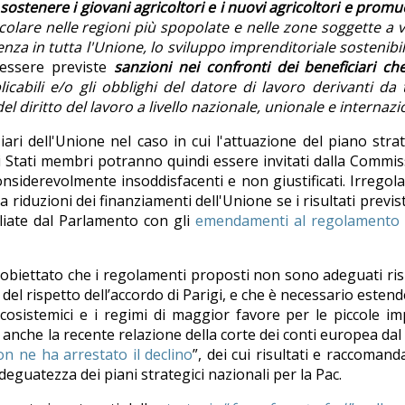
 sostenere i giovani agricoltori e i nuovi agricoltori e prom
colare nelle regioni più spopolate e nelle zone soggette a v
ienza in tutta l'Unione, lo sviluppo imprenditoriale sostenibil
ssere previste
sanzioni nei confronti dei beneficiari c
icabili e/o gli obblighi del datore di lavoro derivanti da t
 del diritto del lavoro a livello nazionale, unionale e internaz
iari dell'Unione nel caso in cui l'attuazione del piano stra
. Gli Stati membri potranno quindi essere invitati dalla Commi
onsiderevolmente insoddisfacenti e non giustificati. Irregola
riduzioni dei finanziamenti dell'Unione se i risultati previs
liate dal Parlamento con gli
emendamenti al regolamento p
a obiettato che i regolamenti proposti non sono adeguati ri
el rispetto dell’accordo di Parigi, e che è necessario estend
ecosistemici e i regimi di maggior favore per le piccole i
 anche la recente relazione della corte dei conti europea dal 
non ne ha arrestato il declino
”, dei cui risultati e raccomand
eguatezza dei piani strategici nazionali per la Pac.