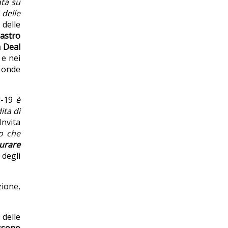
ata su
 delle
delle
lastro
 Deal
 e nei
à onde
d-19
è
ita di
Invita
o che
curare
 degli
zione,
delle