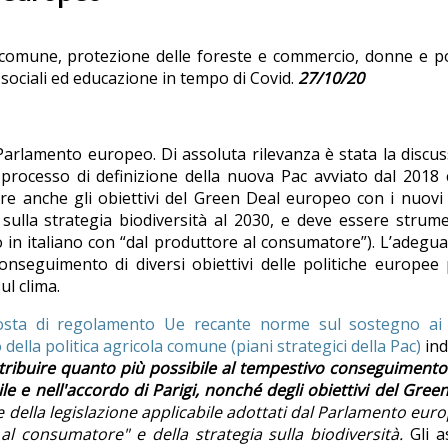
a comune, protezione delle foreste e commercio, donne e po
e sociali ed educazione in tempo di Covid.
27/10/20
 Parlamento europeo. Di assoluta rilevanza è stata la discu
 processo di definizione della nuova Pac avviato dal 2018 
re anche gli obiettivi del Green Deal europeo con i nuovi
 sulla strategia biodiversità al 2030, e deve essere strum
o in italiano con “dal produttore al consumatore”). L’adegu
nseguimento di diversi obiettivi delle politiche europee 
ul clima.
sta di regolamento Ue recante norme sul sostegno ai 
della politica agricola comune (piani strategici della Pac)
ind
tribuire quanto più possibile al tempestivo conseguimento
le e nell'accordo di Parigi,
nonché degli obiettivi del Gree
 e della legislazione applicabile adottati dal Parlamento eur
 al consumatore" e della strategia sulla biodiversità.
Gli a