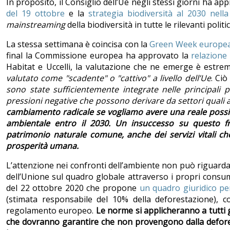
In proposito, il Consiglio dell’Ue negli stessi giorni ha ap
del 19 ottobre
e la
strategia biodiversità al 2030 nell
mainstreaming
della biodiversità in tutte le rilevanti poli
La stessa settimana è coincisa con la
Green Week europe
final la Commissione europea ha approvato la
relazione 
Habitat e Uccelli, la valutazione che ne emerge è estre
valutato come "scadente" o "cattivo" a livello dell’Ue
. Ci
sono state sufficientemente integrate nelle principali p
pressioni negative che possono derivare da settori quali ag
cambiamento radicale se vogliamo avere una reale possibil
ambientale entro il 2030. Un insuccesso su questo f
patrimonio naturale comune, anche dei servizi vitali che
prosperità umana.
L’attenzione nei confronti dell’ambiente non può riguardare
dell’Unione sul quadro globale attraverso i propri consum
del 22 ottobre 2020 che propone
un quadro giuridico per
(stimata responsabile del 10% della deforestazione), 
regolamento europeo.
Le norme si applicheranno a tutti 
che dovranno garantire che non provengono dalla defores