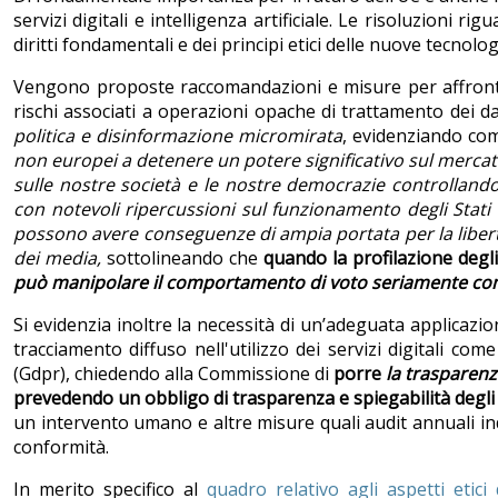
servizi digitali e intelligenza artificiale. Le risoluzioni r
diritti fondamentali e dei principi etici delle nuove tecnolog
Vengono proposte raccomandazioni e misure per affrontar
rischi associati a operazioni opache di trattamento dei d
politica e disinformazione micromirata
, evidenziando co
non europei a
det
enere un potere significativo sul mercato
sulle nostre società e le nostre democrazie controllando 
con notevoli ripercussioni sul funzionamento degli Stati 
possono avere conseguenze di ampia portata per la libertà 
dei media,
sottolineando che
quando la profilazione degli
può manipolare il comportamento di voto seriamente co
Si evidenzia inoltre la necessità di un’adeguata applicazio
tracciamento diffuso nell'utilizzo dei servizi digitali co
(Gdpr), chiedendo alla Commissione di
porre
la trasparenza
prevedendo un obbligo di trasparenza e spiegabilità degli
un intervento umano e altre misure quali audit annuali ind
conformità.
In merito specifico al
quadro relativo agli aspetti etici d