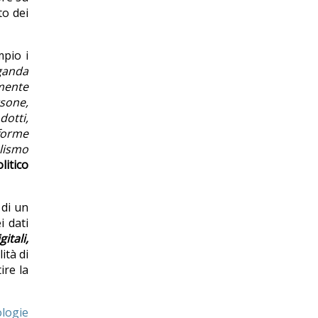
to dei
mpio i
ganda
lmente
rsone,
dotti,
aforme
alismo
litico
 di un
i dati
itali,
ità di
ire la
ologie