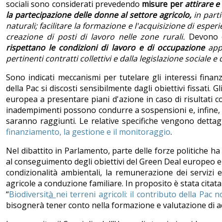
sociali sono considerati prevedendo
misure per
attirare e
la partecipazione delle donne al settore agricolo,
in parti
naturali; facilitare la formazione e l'acquisizione di esper
creazione di posti di lavoro nelle zone rurali.
Devono e
rispettano le condizioni di lavoro e di occupazione
appl
pertinenti contratti collettivi e dalla legislazione sociale e
Sono indicati
meccanismi per tutelare gli interessi finanz
della Pac si discosti sensibilmente dagli obiettivi fissati
europea a presentare piani d'azione in caso di risultati c
inadempimenti possono condurre a sospensioni e, infine, a 
saranno raggiunti. Le relative specifiche vengono dettag
finanziamento, la gestione e il monitoraggio
.
Nel dibattito in Parlamento, parte delle forze politiche h
al conseguimento degli obiettivi del Green Deal europeo e d
condizionalità ambientali, la remunerazione dei servizi 
agricole a conduzione familiare. In proposito è stata citata
“
Biodiversit
à
nei terreni agricoli: il contributo della Pac 
bisognerà tener conto nella formazione e valutazione di ad