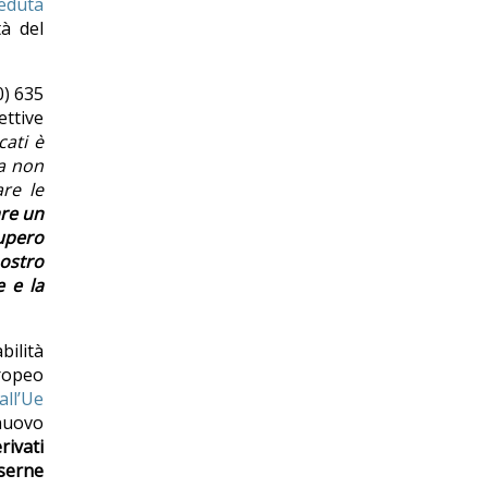
seduta
tà del
0) 635
ettive
cati è
ra non
are le
are un
cupero
ostro
e e la
bilità
uropeo
all’Ue
nuovo
rivati
sserne