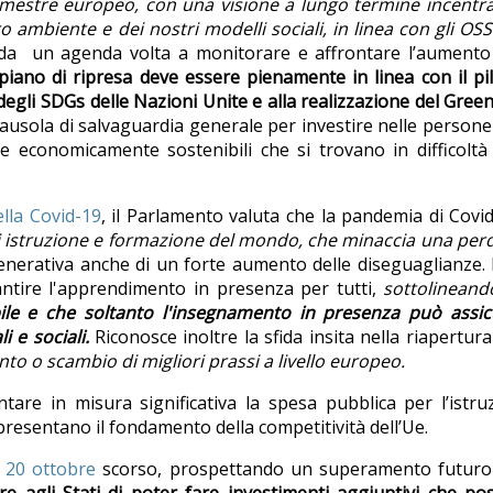
l semestre europeo, con una visione a lungo termine incentr
 ambiente e dei nostri modelli sociali, in linea con gli OSS
da un agenda volta a monitorare e affrontare l’aumento 
 piano di ripresa deve essere pienamente in linea con il pi
degli SDGs delle Nazioni Unite e alla realizzazione del
Green
clausola di salvaguardia generale per investire nelle persone
e economicamente sostenibili che si trovano in difficolt
ella Covid-19
,
il Parlamento
valuta che la pandemia di Covi
di istruzione e formazione del mondo, che minaccia una perd
enerativa anche di un forte aumento delle diseguaglianze. 
ntire l'apprendimento in presenza per tutti,
sottolineand
uibile e che soltanto l'insegnamento in presenza può assi
 e sociali.
Riconosce inoltre la sfida insita nella riapertura
o o scambio di migliori prassi a livello europeo.
are in misura significativa la spesa pubblica per l’istru
ppresentano il fondamento della competitività dell’Ue.
l 20 ottobre
scorso, prospettando un superamento futuro 