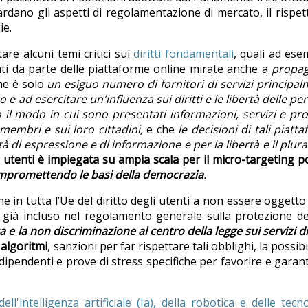
iguardano gli aspetti di regolamentazione di mercato, il rispet
ie.
e alcuni temi critici sui
diritti fondamentali
, quali ad ese
ati da parte delle piattaforme online mirate anche a
propa
me è solo
un esiguo numero di fornitori di servizi principa
 e ad esercitare un'influenza sui diritti e le libertà delle pe
il modo in cui sono presentati informazioni, servizi e pro
membri e sui loro cittadini,
e che
le decisioni di tali piatt
di espressione e di informazione e per la libertà e il plur
 utenti è impiegata su ampia scala per il micro-targeting po
mpromettendo le basi della democrazia
.
ne in tutta l’Ue del diritto degli utenti a non essere oggetto
me già incluso nel regolamento generale sulla protezione de
 e la non discriminazione al centro della legge sui servizi dig
 algoritmi
, sanzioni per far rispettare tali obblighi, la possibil
ipendenti e prove di stress specifiche per favorire e garant
ell'intelligenza artificiale (Ia), della robotica e delle tecn