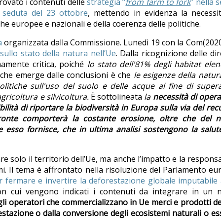
provato i contenuti delle
strategia “
from farm to fork
” nella 
a seduta del 23 ottobre
, mettendo in evidenza la necessi
tiche europee e nazionali e della coerenza delle politiche.
a
organizzata dalla Commissione. Lunedì 19 con la Com(202
sullo stato della natura nell’Ue
. Dalla ricognizione delle dir
mamente critica, poiché
lo stato dell'81% degli habitat elen
ò che emerge dalle conclusioni è che
le esigenze della natu
olitiche sull'uso del suolo e delle acque al fine di super
ricoltura e silvicoltura.
È sottolineata
la
necessità di oper
ità di riportare la biodiversità in Europa sulla via del re
ronte comporterà la costante erosione, oltre che del n
 esso fornisce, che in ultima analisi sostengono la salut
 solo il territorio dell’Ue, ma anche l’impatto e la responsa
i. Il tema è affrontato nella risoluzione del Parlamento e
 fermare e invertire la deforestazione globale imputabile 
con cui vengono indicati i contenuti da integrare in un 
gli operatori che commercializzano in Ue merci e prodotti de
tazione o dalla conversione degli ecosistemi naturali o e