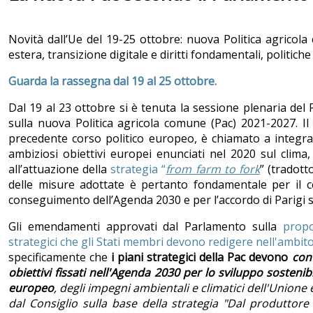
Novità dall’Ue del 19-25 ottobre: nuova Politica agricol
estera, transizione digitale e diritti fondamentali, politich
Guarda la rassegna dal 19 al 25 ottobre.
Dal 19 al 23 ottobre si è tenuta la sessione plenaria del
sulla nuova Politica agricola comune (Pac) 2021-2027. Il
precedente corso politico europeo, è chiamato a integra
ambiziosi obiettivi europei enunciati nel 2020 sul clima,
all’attuazione della
strategia “
from farm to fork
” (tradott
delle misure adottate è pertanto fondamentale per il co
conseguimento dell’Agenda 2030 e per l’accordo di Parigi s
Gli emendamenti approvati dal Parlamento sulla
propo
strategici che gli Stati membri devono redigere nell'ambito 
specificamente che
i piani strategici della Pac devono
con
obiettivi fissati nell'Agenda 2030 per lo sviluppo sostenibi
europeo
, degli impegni ambientali e climatici dell'Unione
dal Consiglio sulla base della strategia "Dal produttore