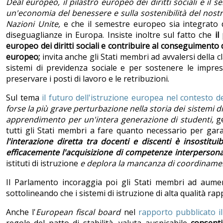
Deal europeo, il pilastro europeo dei diritti sociali e i
un'economia del benessere e sulla sostenibilità del nostro
Nazioni Unite,
e che il semestre europeo sia integrato 
diseguaglianze in Europa. Insiste inoltre sul fatto che
il
europeo dei diritti sociali e contribuire al conseguimento 
europeo;
invita anche gli Stati membri ad avvalersi della 
sistemi di previdenza sociale e per sostenere le impres
preservare i posti di lavoro e le retribuzioni.
Sul tema
il futuro dell'istruzione europea nel contesto d
forse la più grave perturbazione nella storia dei sistemi 
apprendimento per un'intera generazione di studenti,
g
tutti gli Stati membri a fare quanto necessario per gara
l'interazione diretta tra docenti e discenti è insostit
efficacemente l'acquisizione di competenze interpersonali
istituti di istruzione
e deplora la mancanza di coordinament
Il Parlamento incoraggia poi gli Stati membri ad aument
sottolineando che i sistemi di istruzione di alta qualità ra
Anche l'
European
fiscal board
nel
rapporto pubblicato i