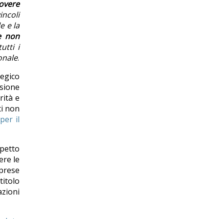
uovere
incoli
e e la
he non
utti i
ionale
.
tegico
ssione
rità e
ti non
er il
spetto
ere le
mprese
titolo
azioni