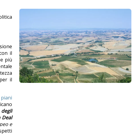
litica
ssione
con il
 e più
entale
atezza
per il
piani
icano
 degli
n Deal
opeo e
spetti