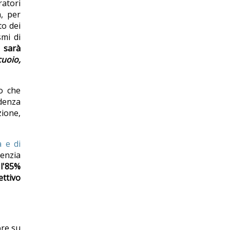
ratori
a, per
to dei
smi di
 sarà
cuoio,
io che
idenza
zione,
a e di
denzia
e
l'85%
ettivo
bre su