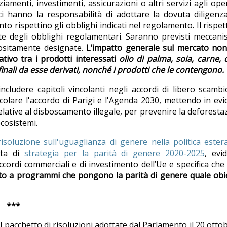
ziamenti, investimenti, assicurazioni o altri servizi agli ope
i hanno la responsabilità di adottare la dovuta diligenz
o rispettino gli obblighi indicati nel regolamento. Il rispet
rte degli obblighi regolamentari. Saranno previsti meccani
positamente designate.
L’impatto generale sul mercato non
cativo tra i prodotti interessati
olio di palma, soia, carne, 
finali da esse derivati, nonché i prodotti che le contengono.
ncludere capitoli vincolanti negli accordi di libero scamb
icolare l'accordo di Parigi e l'Agenda 2030, mettendo in ev
relative al disboscamento illegale, per prevenire la deforesta
ecosistemi.
risoluzione sull'uguaglianza di genere nella politica ester
sta di
strategia per la parità di genere 2020-2025
, evi
cordi commerciali e di investimento dell’Ue e specifica ch
ato a programmi che pongono la parità di genere quale obi
***
l pacchetto di risoluzioni adottate dal Parlamento il 20 otto