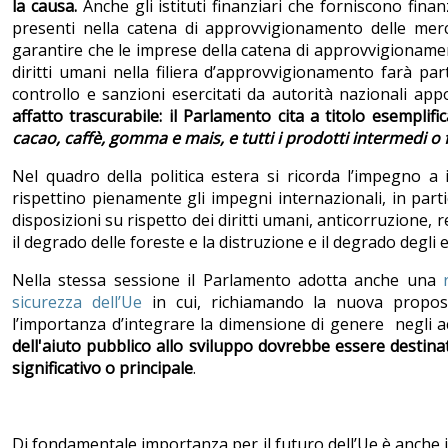
la causa.
Anche gli istituti finanziari che forniscono finan
presenti nella catena di approvvigionamento delle merc
garantire che le imprese della catena di approvvigionament
diritti umani nella filiera d’approvvigionamento farà pa
controllo e sanzioni esercitati da autorità nazionali ap
affatto trascurabile: il Parlamento cita a titolo esemplifi
cacao, caffè, gomma e mais, e tutti i prodotti intermedi o 
Nel quadro della politica estera si ricorda l’impegno a i
rispettino pienamente gli impegni internazionali, in part
disposizioni su rispetto dei diritti umani, anticorruzione, 
il degrado delle foreste e la distruzione e il degrado degli 
Nella stessa sessione il Parlamento adotta anche una
sicurezza dell’Ue
in cui, richiamando la nuova propo
l’importanza d’integrare la dimensione di genere negli ac
dell'aiuto pubblico allo sviluppo dovrebbe essere destin
significativo o principale
.
Di fondamentale importanza per il futuro dell’Ue è anche i