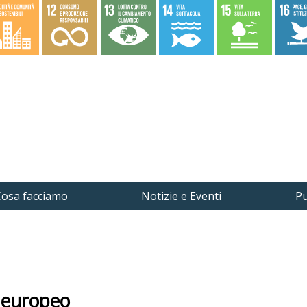
osa facciamo
Notizie e Eventi
Pu
 europeo