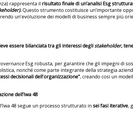
nza) rappresenta il
risultato finale di un’analisi Esg struttura
keholder)
.
Questo strumento costituisce un’importante opp
rendo un'evoluzione dei modelli di business sempre più orie
deve essere bilanciata tra gli interessi degli
stakeholder
, ten
governance
Esg robusta, per garantire che gli impegni di sost
listica, nonché come parte integrante della strategia aziend
ssi decisionali dell'organizzazione"
, creando così un model
zione dell’Iwa 48
 l’Iwa 48 segue un processo strutturato in
sei fasi iterative
, 