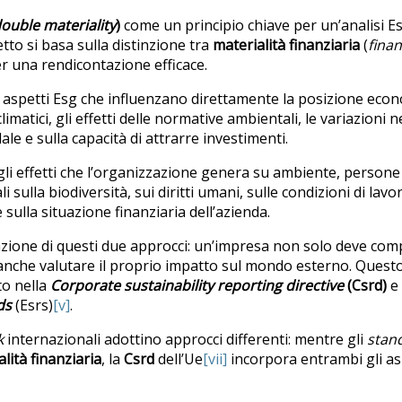
ouble m
ateriality
)
come un principio chiave per un’analisi Esg
to si basa sulla distinzione tra
materialità finanziaria
(
finan
er una rendicontazione efficace.
 aspetti Esg che influenzano direttamente la posizione econ
imatici, gli effetti delle normative ambientali, le variazioni ne
le e sulla capacità di attrarre investimenti.
 gli effetti che l’organizzazione genera su ambiente, persone 
 sulla biodiversità, sui diritti umani, sulle condizioni di lavo
lla situazione finanziaria dell’azienda.
zione di questi due approcci: un’impresa non solo deve comp
anche valutare il proprio impatto sul mondo esterno. Questo
to nella
Corporate sustainability reporting directive
(C
srd
)
e 
ds
(Esrs)
[v]
.
k
internazionali adottino approcci differenti: mentre gli
stan
lità finanziaria
, la
Csrd
dell’Ue
[vii]
incorpora entrambi gli aspe