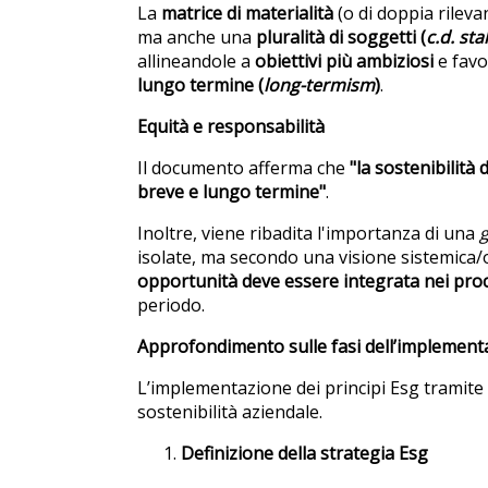
La
matrice di materialità
(o di doppia rileva
ma anche una
pluralità di soggetti (
c.
d. s
ta
allineandole a
obiettivi più ambiziosi
e favo
lungo termine (
long-termism
)
.
Equità e responsabilità
Il documento afferma che
"la sostenibilità 
breve e lungo termine"
.
Inoltre, viene ribadita l'importanza di una
isolate, ma secondo una visione sistemica/o
opportunità deve essere integrata nei proce
periodo.
Approfondimento sulle fasi dell’implementa
L’implementazione dei principi Esg tramite
sostenibilità aziendale.
Definizione della strategia Esg