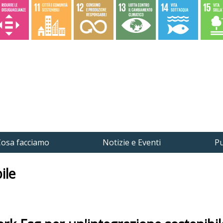
osa facciamo
Notizie e Eventi
Pu
ile