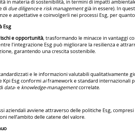
tà in materia di sostenibilità, in termini di impatti ambientale
he di
due diligence
e
risk management
già in essere). In quest
ze e aspettative e coinvolgerli nei processi Esg, per quant
tà Esg
rischi e opportunità
, trasformando le minacce in vantaggi co
entre l'integrazione Esg può migliorare la resilienza e attrar
ione, garantendo una crescita sostenibile.
 standardizzati e le informazioni valutabili qualitativamente
re Kpi Esg conformi
ai
framework
e standard internazionali 
di
data-
e
knowledge-management
correlate.
essi aziendali avviene attraverso delle politiche Esg, compr
oni nell’ambito delle catene del valore.
nuo