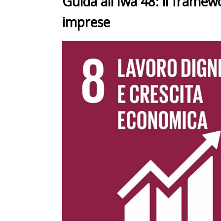
Guida all'Iwa 48: il framew
imprese