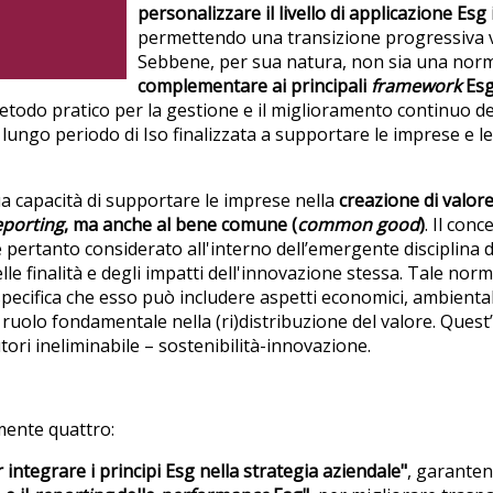
personalizzare il livello di applicazione Esg
permettendo una transizione progressiva v
Sebbene, per sua natura, non sia una norm
complementare ai principali
framework
Esg 
todo pratico per la gestione e il miglioramento continuo del
i lungo periodo di Iso finalizzata a supportare le imprese e l
sua capacità di supportare le imprese nella
creazione di valor
eporting
, ma anche al bene comune (
common good
)
. Il con
 pertanto considerato all'interno dell’emergente disciplina d
elle finalità e degli impatti dell'innovazione stessa. Tale no
specifica che esso può includere aspetti economici, ambiental
n ruolo fondamentale nella (ri)distribuzione del valore. Ques
tori ineliminabile – sostenibilità-innovazione.
mente quattro:
 integrare i principi Esg nella strategia aziendale"
, garanten