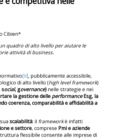
e e competitiva nelle
co Cibien*
un quadro di alto livello per aiutare le
rie attività di business.
normativo
[ii]
, pubblicamente accessibile,
gico di alto livello (
high level framework
)
, s
ocial
, g
overnance
)
nelle strategie e nei
tare la gestione delle
performance
Esg, la
do coerenza, comparabilità e affidabilità a
a sua
scalabilità
: il
framework
è infatti
ione e settore
, comprese
Pmi e aziende
struttura flessibile consente alle imprese di