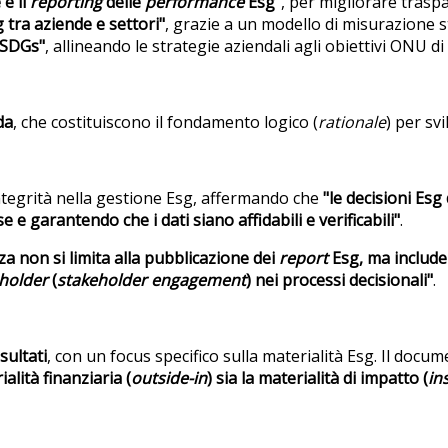
 e il
reporting
delle
performance
Esg"
, per migliorare tras
g tra aziende e settori"
, grazie a un modello di misurazione s
 SDGs"
, allineando le strategie aziendali agli obiettivi ONU di
da
, che costituiscono il fondamento logico (
rationale
) per sv
integrità nella gestione Esg, affermando che
"le decisioni Es
e e garantendo che i dati siano affidabili e verificabili"
.
za non si limita alla pubblicazione dei
report
Esg, ma include
holder
(
stakeholder engagement
) nei processi decisionali"
.
sultati
, con un focus specifico sulla materialità Esg. Il docu
alità finanziaria (
outside-in
) sia la materialità di impatto (
in