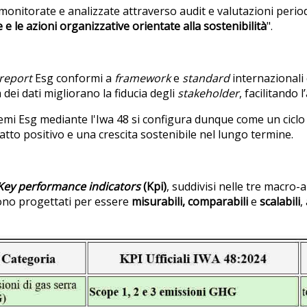
nitorate e analizzate attraverso audit e valutazioni period
 e le azioni organizzative orientate alla sostenibilità
".
report
Esg conformi a
framework
e
standard
internazionali
à dei dati migliorano la fiducia degli
stakeholder
, facilitando 
mi Esg mediante l'Iwa 48 si configura dunque come un ciclo i
atto positivo e una crescita sostenibile nel lungo termine.
Key performance indicators
(Kpi)
, suddivisi nelle tre macro-a
 sono progettati per essere
misurabili, comparabili
e
scalabili
,