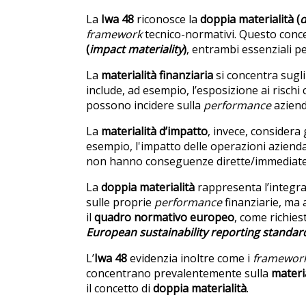
La
Iwa 48
riconosce la
doppia materialità (
d
framework
tecnico-normativi. Questo concet
(
impact ma
teriality
)
, entrambi essenziali p
La
materialità finanziaria
si concentra sugli
include, ad esempio, l’esposizione ai rischi cl
possono incidere sulla
performance
azienda
La
materialità d’impatto
, invece, considera
esempio, l'impatto delle operazioni aziendali
non hanno conseguenze dirette/immediate su
La
doppia materialità
rappresenta l’integra
sulle proprie
performance
finanziarie, ma 
il
quadro normativo europeo
, come richies
European sustainability reporting standar
L’
Iwa
48
evidenzia inoltre come i
framewor
concentrano prevalentemente sulla
materia
il concetto di
doppia materialità
.