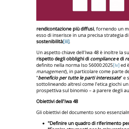
rendicontazione più diffusi
, fornendo un me
esso di inserisce in una precisa strategia d
sostenibilità
[iii]
.
Un aspetto chiave dell'Iwa 48 è inoltre la 
rispetto degli obblighi di
compliance
e di
r
definito nella norma Iso 56000:2025
[iv]
ed è
management
), in particolare come parte d
"
beneficio per tutte le parti interessate
" e 
sottolineando altresì come l'etica giochi u
prospettiva sul binomio – a parere degli au
Obiettivi dell'Iwa 48
Gli obiettivi del documento sono essenzial
"Definire un quadro di riferimento per