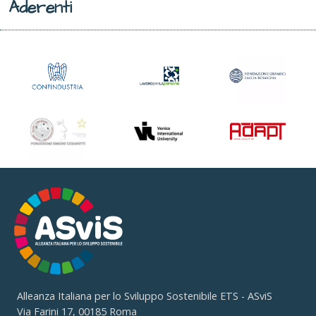
Aderenti
Alleanza Italiana per lo Sviluppo Sostenibile ETS - ASviS
Via Farini 17, 00185 Roma