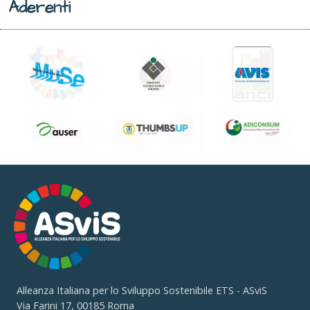
Aderenti
Alleanza Italiana per lo Sviluppo Sostenibile ETS - ASviS
Via Farini 17, 00185 Roma