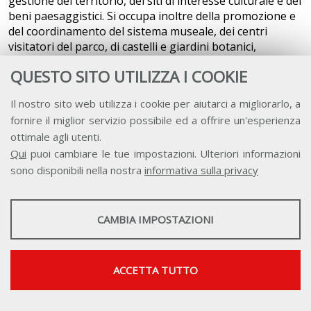
gestione del territorio, dei siti di interesse culturale e dei
beni paesaggistici. Si occupa inoltre della promozione e
del coordinamento del sistema museale, dei centri
visitatori del parco, di castelli e giardini botanici,
organizza eventi e rassegne, festival e manifestazioni di
QUESTO SITO UTILIZZA I COOKIE
natura artistico-culturale.
Il nostro sito web utilizza i cookie per aiutarci a migliorarlo, a
fornire il miglior servizio possibile ed a offrire un'esperienza
ottimale agli utenti.
Qui
puoi cambiare le tue impostazioni. Ulteriori informazioni
sono disponibili nella nostra
informativa sulla privacy
STATISTICHE
CAMBIA IMPOSTAZIONI
Strumenti statistici che raccolgono dati anonimi sull'utilizzo e la
funzionalità del sito web.
Mostra maggiori informazioni
ACCETTA TUTTO
Google Analytics
SERVIZI FACOLTATVI