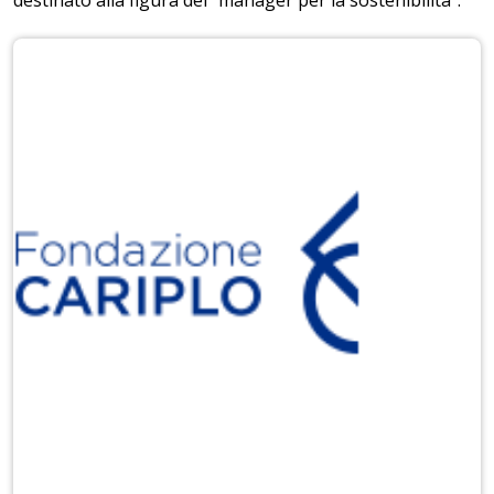
destinato alla figura del “manager per la sostenibilità”.