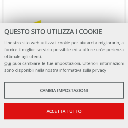
QUESTO SITO UTILIZZA I COOKIE
Il nostro sito web utilizza i cookie per aiutarci a migliorarlo, a
fornire il miglior servizio possibile ed a offrire un'esperienza
ottimale agli utenti.
Qui
puoi cambiare le tue impostazioni. Ulteriori informazioni
sono disponibili nella nostra
informativa sulla privacy
STATISTICHE
CAMBIA IMPOSTAZIONI
Strumenti statistici che raccolgono dati anonimi sull'utilizzo e la
Fondazione EY Italia Onlus
funzionalità del sito web.
Nel 2012 nasce la Fondazione EY Italia Onlus, un
Mostra maggiori informazioni
ACCETTA TUTTO
organismo autonomo la cui missione è promuovere –
Google Analytics
anche grazie alla collaborazione con il network Ey - un
SERVIZI FACOLTATVI
cambiamento sostenibile in ambito sociale ed