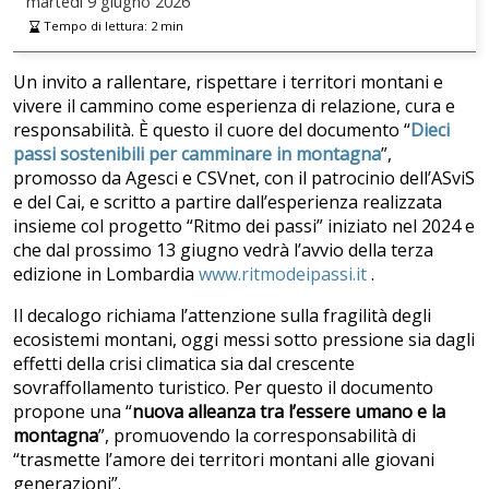
martedì
9 giugno 2026
Tempo di lettura:
2
min
Un invito a rallentare, rispettare i territori montani e
vivere il cammino come esperienza di relazione, cura e
responsabilità. È questo il cuore del documento “
Dieci
passi sostenibili per camminare in montagna
”,
promosso da Agesci e CSVnet, con il patrocinio dell’ASviS
e del Cai, e scritto a partire dall’esperienza realizzata
insieme col progetto “Ritmo dei passi” iniziato nel 2024 e
che dal prossimo 13 giugno vedrà l’avvio della terza
edizione in Lombardia
www.ritmodeipassi.it
.
Il decalogo richiama l’attenzione sulla fragilità degli
ecosistemi montani, oggi messi sotto pressione sia dagli
effetti della crisi climatica sia dal crescente
sovraffollamento turistico. Per questo il documento
propone una “
nuova alleanza tra l’essere umano e la
montagna
”, promuovendo la corresponsabilità di
“trasmette l’amore dei territori montani alle giovani
generazioni”.