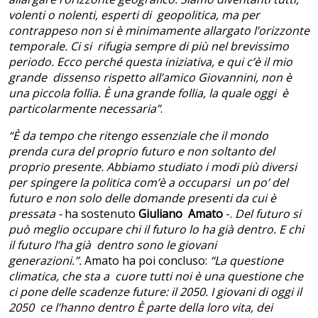
volenti o nolenti, esperti di geopolitica, ma per
contrappeso non si è minimamente allargato l’orizzonte
temporale. Ci si rifugia sempre di più nel brevissimo
periodo. Ecco perché questa iniziativa, e qui c’è il mio
grande dissenso rispetto all’amico Giovannini, non è
una piccola follia. È una grande follia, la quale oggi è
particolarmente necessaria”
.
“È da tempo che ritengo essenziale che il mondo
prenda cura del proprio futuro e non soltanto del
proprio presente. Abbiamo studiato i modi più diversi
per spingere la politica com’è a occuparsi un po’ del
futuro e non solo delle domande presenti da cui è
pressata -
ha sostenuto
Giuliano Amato
-.
Del futuro si
può meglio occupare chi il futuro lo ha già dentro. E chi
il futuro l’ha già dentro sono le giovani
generazioni.”.
Amato ha poi concluso:
“La questione
climatica, che sta a cuore tutti noi è una questione che
ci pone delle scadenze future: il 2050. I giovani di oggi il
2050 ce l’hanno dentro È parte della loro vita, dei