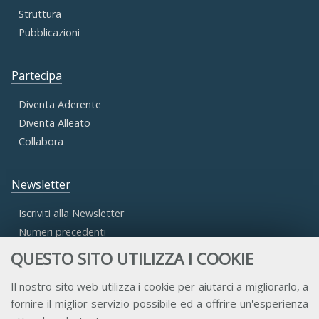
Struttura
Pubblicazioni
Partecipa
Diventa Aderente
Diventa Alleato
Collabora
Newsletter
Iscriviti alla Newsletter
Numeri precedenti
QUESTO SITO UTILIZZA I COOKIE
Area Riservata
Il nostro sito web utilizza i cookie per aiutarci a migliorarlo, a
fornire il miglior servizio possibile ed a offrire un'esperienza
Accesso Aderenti