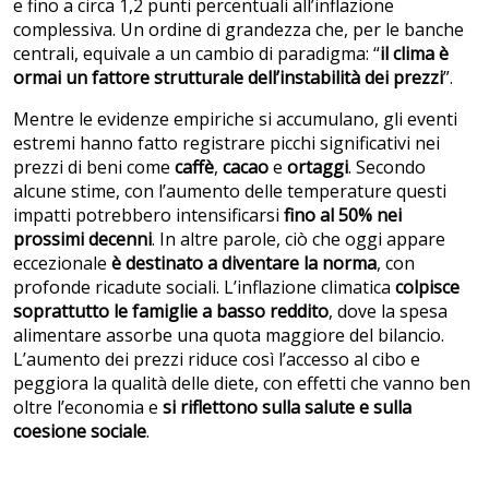
e fino a circa 1,2 punti percentuali all’inflazione
complessiva. Un ordine di grandezza che, per le banche
centrali, equivale a un cambio di paradigma: “
il clima è
ormai un fattore strutturale dell’instabilità dei prezzi
”.
Mentre le evidenze empiriche si accumulano, gli eventi
estremi hanno fatto registrare picchi significativi nei
prezzi di beni come
caffè
,
cacao
e
ortaggi
. Secondo
alcune stime, con l’aumento delle temperature questi
impatti potrebbero intensificarsi
fino al 50% nei
prossimi decenni
. In altre parole, ciò che oggi appare
eccezionale
è destinato a diventare la norma
, con
profonde ricadute sociali. L’inflazione climatica
colpisce
soprattutto le famiglie a basso reddito
, dove la spesa
alimentare assorbe una quota maggiore del bilancio.
L’aumento dei prezzi riduce così l’accesso al cibo e
peggiora la qualità delle diete, con effetti che vanno ben
oltre l’economia e
si riflettono sulla salute e sulla
coesione sociale
.