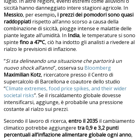
luglio. In altre regioni, eventi estremi come alluvioni o
siccità hanno danneggiato intere stagioni agricole. In
Messico
, per esempio
, i prezzi dei pomodori sono quasi
raddoppiati
rispetto all’anno scorso a causa della
combinazione di siccità, piogge intense e malattie delle
piante legate all’umidità. In
India
, le temperature si sono
spinte
fino a 47°C
, ciò ha indotto gli analisti a rivedere al
rialzo le previsioni di inflazione.
“
Si sta delineando una situazione che partorirà un
nuovo shock all’anno
”, osserva su
Bloomberg
Maximilian Kotz
, ricercatore presso il Centro di
supercalcolo di Barcellona e coautore dello studio
“
Climate extremes, food price spikes, and their wider
societal risks
”. Se il riscaldamento globale dovesse
intensificarsi, aggiunge, è probabile una pressione
costante al rialzo sui prezzi.
Secondo il lavoro di ricerca,
entro il 2035
il cambiamento
climatico potrebbe aggiungere
tra 0,9 e 3,2 punti
percentuali all’inflazione alimentare globale ogni anno
,