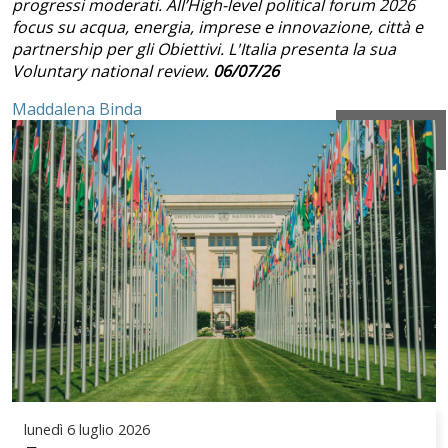
progressi moderati. All’High-level political forum 2026
focus su acqua, energia, imprese e innovazione, città e
partnership per gli Obiettivi. L'Italia presenta la sua
Voluntary national review.
06/07/26
Maddalena Binda
lunedì
6 luglio 2026