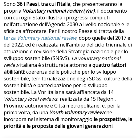
Sono
36 i Paesi, tra cui l’Italia
, che presenteranno la
propria
Voluntary national review (Vnr)
, il documento
con cui ogni Stato illustra i progressi compiuti
nell’attuazione dell’Agenda 2030 a livello nazionale e le
sfide da affrontare. Per il nostro Paese si tratta della
terza
Voluntary national review
,
dopo quelle del 2017 e
del 2022, ed è realizzata nell’ambito del ciclo triennale di
attuazione e revisione della Strategia nazionale per lo
sviluppo sostenibile (SNSvS)
.
La voluntary national
review
italiana è strutturata attorno a
quattro fattori
abilitanti:
coerenza delle politiche per lo sviluppo
sostenibile, territorializzazione degli SDGs, culture della
sostenibilità e partecipazione per lo sviluppo
sostenibile. La Vnr italiana sarà affiancata da 14
Voluntary local reviews
, realizzata da 15 Regioni,
Province autonome e Città metropolitane, e, per la
prima volta, da una
Youth voluntary review
che
incorpora nel sistema di monitoraggio
le prospettive, le
priorità e le proposte delle giovani generazioni.