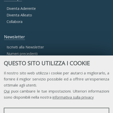
Diventa Aderente
Diventa Alleato
Collabora
Newsletter
Iscriviti alla Newsletter
Numeri precedenti
QUESTO SITO UTILIZZA I COOKIE
Area Riservata
Il nostro sito web utilizza i cookie per aiutarci a migliorarlo, a
fornire il miglior servizio possibile ed a offrire un'esperienza
Accesso Aderenti
ottimale agli utenti.
Accesso Consulta
Qui
puoi cambiare le tue impostazioni. Ulteriori informazioni
Accesso Team
sono disponibili nella nostra
informativa sulla privacy
STATISTICHE