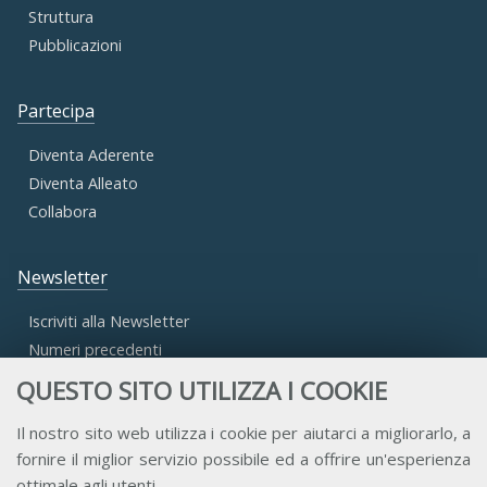
Struttura
Pubblicazioni
Partecipa
Diventa Aderente
Diventa Alleato
Collabora
Newsletter
Iscriviti alla Newsletter
Numeri precedenti
QUESTO SITO UTILIZZA I COOKIE
Area Riservata
Il nostro sito web utilizza i cookie per aiutarci a migliorarlo, a
fornire il miglior servizio possibile ed a offrire un'esperienza
Accesso Aderenti
ottimale agli utenti.