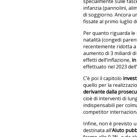
specialmente sulle fasc
infanzia (pannolini, alim
di soggiorno. Ancora un 
fissate al primo luglio d
Per quanto riguarda le
natalità (congedi parent
recentemente ridotta a u
aumento di 3 miliardi di 
effetti dell’inflazione,
in
effettuato nel 2023 dell
C’è poi il capitolo
invest
quello per la realizzaz
derivante dalla prosecu
cioè di interventi di lun
indispensabili per colmar
competitor internaziona
Infine, non è previsto 
destinata all’
Aiuto pubbl
fermo allo 0,3%, e da al