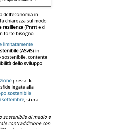
a dell’economia in
n fa chiarezza sul modo
e resilienza
(
Pnrr
) e ci
un forte bisogno.
ce limitatamente
ostenibile
(
ASviS
) in
 sostenibile, contente
bilità dello sviluppo
zione
presso le
sfide legate alla
ppo sostenibile
i settembre
, si era
o sostenibile di medio e
otale contraddizione con