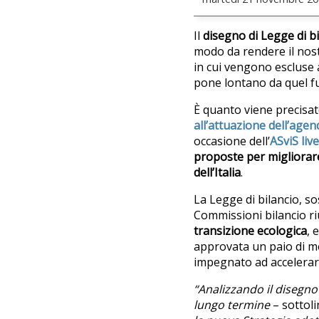
Il
disegno di Legge di b
modo da rendere il nos
in cui vengono escluse 
pone lontano da quel fut
È quanto viene precisato
all’attuazione dell’age
occasione dell’
ASviS liv
proposte per migliorare 
dell’Italia
.
La Legge di bilancio, s
Commissioni bilancio riu
transizione ecologica
, 
approvata un paio di me
impegnato ad accelerare 
“Analizzando il disegno
lungo termine
– sottoli