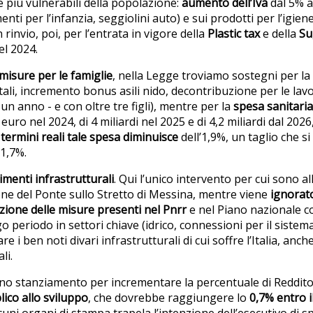
e più vulnerabili della popolazione:
aumento dell’Iva
dal 5% a
enti per l’infanzia, seggiolini auto) e sui prodotti per l’igie
rinvio, poi, per l’entrata in vigore della
Plastic tax
e
della
Su
el 2024.
misure per le famiglie
, nella Legge troviamo sostegni per la 
ali, incremento bonus asili nido, decontribuzione per le lavora
n anno - e con oltre tre figli), mentre per la
spesa sanitaria
euro nel 2024, di 4 miliardi nel 2025 e di 4,2 miliardi dal 2026
 termini reali tale spesa diminuisce
dell’1,9%, un taglio che s
’1,7%.
imenti infrastrutturali
. Qui l’unico intervento per cui sono a
ione del Ponte sullo Stretto di Messina, mentre viene
ignorat
zione delle misure presenti nel Pnrr
e nel Piano nazionale 
go periodo in settori chiave (idrico, connessioni per il sistema
e i ben noti divari infrastrutturali di cui soffre l’Italia, anc
li.
uno stanziamento per incrementare la percentuale di Reddit
ico allo sviluppo
, che dovrebbe raggiungere lo
0,7%
entro i
cuni organi di stampa trapela l’intenzione dell’esecutivo di 