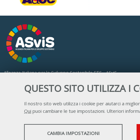
Alleanza Italiana per lo Sviluppo Sostenibile ETS - ASviS
Via Farini 17, 00185 Roma
QUESTO SITO UTILIZZA I 
C.F. 97893090585 P.IVA 14610671001
Il nostro sito web utilizza i cookie per aiutarci a miglior
Qui
puoi cambiare le tue impostazioni. Ulteriori informa
STATISTICHE
CAMBIA IMPOSTAZIONI
Strumenti statistici che raccolgono dati anonimi