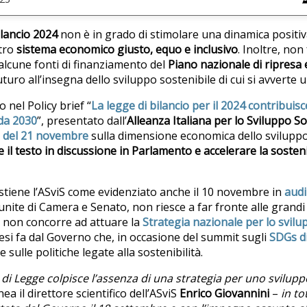
ilancio 2024
non è in grado di stimolare una dinamica positiv
tro
sistema economico giusto, equo e inclusivo
. Inoltre, no
alcune fonti di finanziamento del
Piano nazionale di ripresa 
uro all’insegna dello sviluppo sostenibile di cui si avverte 
 nel Policy brief “
La legge di bilancio per il 2024 contribuis
nda 2030
”, presentato dall’
Alleanza Italiana per lo Sviluppo S
e del 21 novembre
sulla dimensione economica dello sviluppo
il testo in discussione in Parlamento e accelerare la sosteni
ostiene l’ASviS come evidenziato anche il 10 novembre in
audi
nite di Camera e Senato, non riesce a far fronte alle grandi 
e non concorre ad attuare la
Strategia nazionale per lo svilu
si fa dal Governo che, in occasione del summit sugli
SDGs d
sulle politiche legate alla sostenibilità.
 di Legge colpisce l’assenza di una strategia per uno svilupp
nea il direttore scientifico dell’ASviS
Enrico Giovannini
–
in t