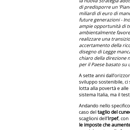
la nuova Strategia adot
di predisporre un ‘Piano
miliardi di euro di mano
future generazioni - In
ampie opportunità di t
ambientalmente favorev
realizzare una transizi
accertamento della ricc
disegno di Legge manca
chiaro della direzione n
per il Paese basato su 
A sette anni dall’orizzo
sviluppo sostenibile, ci
lotta alla povertà e all
sistema Italia, ma il te
Andando nello specifico
caso del
taglio del cune
scaglioni dell’
Irpef
, con
le imposte che aument