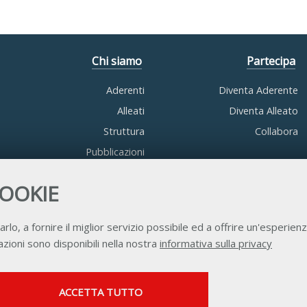
Chi siamo
Partecipa
Aderenti
Diventa Aderente
Alleati
Diventa Alleato
Struttura
Collabora
Pubblicazioni
COOKIE
arlo, a fornire il miglior servizio possibile ed a offrire un'esperienz
zioni sono disponibili nella nostra
informativa sulla privacy
Contatti
Privacy
Trasparenza
Credits
SERVIZI FACOLTATVI
ACCETTA TUTTO
Questi cookie vengono utilizzati per abilitare servizi di