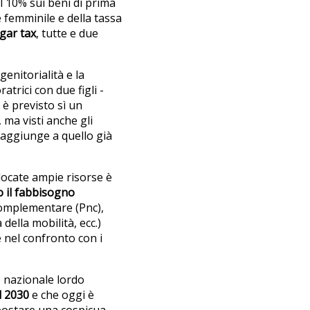
l 10% sui beni di prima
ne femminile e della tassa
gar tax
, tutte e due
genitorialità e la
trici con due figli -
è previsto sì un
, ma visti anche gli
i aggiunge a quello già
llocate ampie risorse è
o il fabbisogno
complementare (Pnc),
 della mobilità, ecc.)
he nel confronto con i
o nazionale lordo
l 2030
e che oggi è
spostare una cospicua