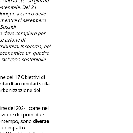
l’Onu lo stesso giorno
stenibile. Dei 24
 dunque a carico delle
e, mentre ci sarebbero
Sussidi
co deve compiere per
ce azione di
tributiva. Insomma, nel
ma economico un quadro
i sviluppo sostenibile
ne dei 17 Obiettivi di
itardi accumulati sulla
carbonizzazione del
fine del 2024, come nel
cazione dei primi due
l contempo, sono
diverse
o un impatto