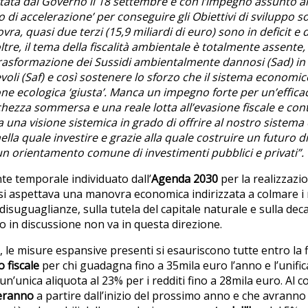
tata dal Governo il 18 settembre e con l’impegno assunto al
 di accelerazione’ per conseguire gli Obiettivi di sviluppo so
vra, quasi due terzi (15,9 miliardi di euro) sono in deficit e
oltre, il tema della fiscalità ambientale è totalmente assent
rasformazione dei Sussidi ambientalmente dannosi (Sad) in 
oli (Saf) e così sostenere lo sforzo che il sistema economi
one ecologica ‘giusta’. Manca un impegno forte per un’effica
hezza sommersa e una reale lotta all’evasione fiscale e con
 una visione sistemica in grado di offrire al nostro siste
ella quale investire e grazie alla quale costruire un futuro d
un orientamento comune di investimenti pubblici e privati”.
nte temporale individuato dall’
Agenda 2030
per la realizzazio
 si aspettava una manovra economica indirizzata a colmare i r
e disuguaglianze, sulla tutela del capitale naturale e sulla de
sto in discussione non va in questa direzione.
, le misure espansive presenti si esauriscono tutte entro la 
o fiscale
per chi guadagna fino a 35mila euro l’anno e l’unifi
 un’unica aliquota al 23% per i redditi fino a 28mila euro. A
eranno
a partire dall’inizio del prossimo anno e che avrann