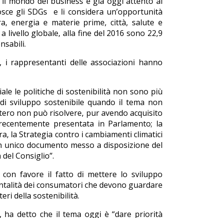
 il mondo del business è già oggi attento ai
nosce gli SDGs e li considera un’opportunità
ra, energia e materie prime, città, salute e
 livello globale, alla fine del 2016 sono 22,9
nsabili.
”, i rappresentanti delle associazioni hanno
le le politiche di sostenibilità non sono più
a di sviluppo sostenibile quando il tema non
istero non può risolvere, pur avendo acquisito
 recentemente presentata in Parlamento; la
ura, la Strategia contro i cambiamenti climatici
 un unico documento messo a disposizione del
del Consiglio”.
 con favore il fatto di mettere lo sviluppo
mentalità dei consumatori che devono guardare
eri della sostenibilità.
, ha detto che il tema oggi è “dare priorità