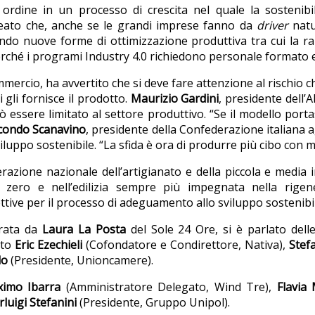
ere ordine in un processo di crescita nel quale la sosteni
ineato che, anche se le grandi imprese fanno da
driver
natur
ndo nuove forme di ottimizzazione produttiva tra cui la r
rché i programi Industry 4.0 richiedono personale formato e 
ercio, ha avvertito che si deve fare attenzione al rischio ch
 gli fornisce il prodotto.
Maurizio Gardini
, presidente dell’
ò essere limitato al settore produttivo. “Se il modello por
condo
Scanavino
, presidente della Confederazione italiana 
 sviluppo sostenibile. “La sfida è ora di produrre più cibo con
razione nazionale dell’artigianato e della piccola e media 
 zero e nell’edilizia sempre più impegnata nella rige
ettive per il processo di adeguamento allo sviluppo sostenibil
erata da
Laura La Posta
del Sole 24 Ore, si è parlato dell
ato
Eric Ezechieli
(Cofondatore e Condirettore, Nativa),
Stefa
lo
(Presidente, Unioncamere).
imo Ibarra
(Amministratore Delegato, Wind Tre),
Flavia 
rluigi Stefanini
(Presidente, Gruppo Unipol).