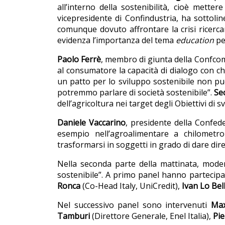
all’interno della sostenibilità, cioè mett
vicepresidente di Confindustria, ha sottol
comunque dovuto affrontare la crisi ricerca
evidenza l’importanza del tema
education
pe
Paolo Ferrè
, membro di giunta della Confcomm
al consumatore la capacità di dialogo con chi
un patto per lo sviluppo sostenibile non pu
potremmo parlare di società sostenibile”.
Se
dell’agricoltura nei target degli Obiettivi di
Daniele Vaccarino
, presidente della Confede
esempio nell’agroalimentare a chilometro
trasformarsi in soggetti in grado di dare dir
Nella seconda parte della mattinata, mod
sostenibile”. A primo panel hanno partecip
Ronca
(Co-Head Italy, UniCredit),
Ivan Lo Bel
Nel successivo panel sono intervenuti
Max
Tamburi
(Direttore Generale, Enel Italia),
Pie