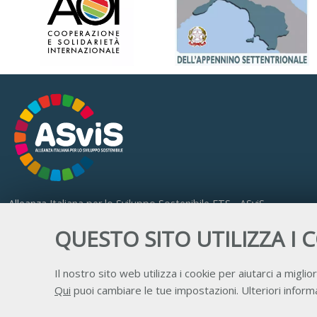
Alleanza Italiana per lo Sviluppo Sostenibile ETS - ASviS
Via Farini 17, 00185 Roma
QUESTO SITO UTILIZZA I 
C.F. 97893090585 P.IVA 14610671001
Il nostro sito web utilizza i cookie per aiutarci a miglior
Qui
puoi cambiare le tue impostazioni. Ulteriori informa