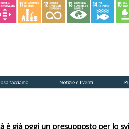
osa facciamo
Notizie e Eventi
Pu
ità è già oggi un presupposto per lo sv