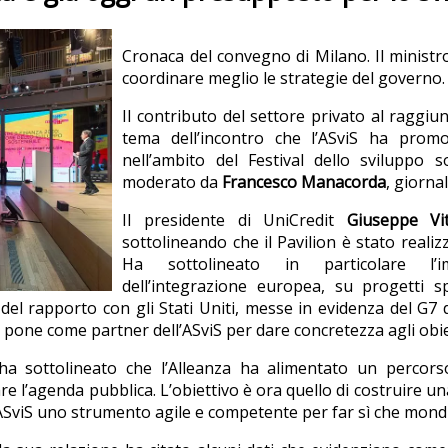
Cronaca del convegno di Milano. Il ministro
coordinare meglio le strategie del governo.
Il contributo del settore privato al raggiu
tema dell’incontro che l’ASviS ha promo
nell’ambito del Festival dello sviluppo s
moderato da
Francesco Manacorda
, giorna
Il presidente di UniCredit
Giuseppe Vi
sottolineando che il Pavilion è stato realizz
Ha sottolineato in particolare l’imp
dell’integrazione europea, su progetti spe
 del rapporto con gli Stati Uniti, messe in evidenza del G
 pone come partner dell’ASviS per dare concretezza agli obiett
a sottolineato che l’Alleanza ha alimentato un percors
are l’agenda pubblica. L’obiettivo è ora quello di costruire u
i ASviS uno strumento agile e competente per far sì che mondi