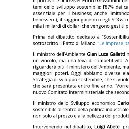
Il portavoce dell’ASviS
Enrico Giovannini
nel
temi dello sviluppo sostenibile: l’87% dei 
essenziale per il business; anche limitando
benessere), il raggiungimento degli SDGs cree
mila i miliardi di dollari che vengono gestit
Prima del dibattito dedicato a “Sostenibili
sottoscritto il Patto di Milano: "
Le imprese ita
Il ministro dell’Ambiente
Gian Luca Galletti
h
un vincolo, ma una leva di competitività. A
riguarderà più il ministero dell’Ambiente, ma
maggiori poteri. Oggi abbiamo diverse ela
Strategia di sviluppo sostenibile, che si vuole
che sarà presentata entro fine anno. “Vorre
nuovo Comitato interministeriale che second
Il ministro dello Sviluppo economico
Carl
sostenibile al centro della politica industr
non solo al prezzo e alla bellezza del prodotto
Intervenendo nel dibattito,
Luigi Abete
, pr