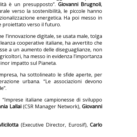
bilità è un presupposto”.
Giovanni Brugnoli
,
ale verso la sostenibilità, le piccole hanno
azionalizzazione energetica. Ha poi messo in
proiettato verso il futuro.
e l’innovazione digitale, se usata male, tolga
Alleanza cooperative italiane, ha avvertito che
tasse a un aumento delle diseguaglianze, non
agricoltori, ha messo in evidenza l’importanza
 minor impatto sul Pianeta.
impresa, ha sottolineato le sfide aperte, per
nerazione urbana. “Le associazioni devono
e”.
e “Imprese italiane campionesse di sviluppo
nia Lallai
(CSR Manager Network),
Giovanni
Micilotta
(Executive Director, Eurosif),
Carlo