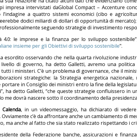
la sua relazione ha citato alcuni dati che evidenziano come
capi impresa intervistati daGlobal Compact – Accenture co
 l’indagine a quattro sistemi economici (cibo e agricoltu
rebbe dodici miliardi di dollari di opportunità di mercato); a
i professionalmente seguendo strategie di investimento respo
tà 4.0: le imprese e la finanza per lo sviluppo sostenibile
liane insieme per gli Obiettivi di sviluppo sostenibile
".
a esordito osservando che nella quarta rivoluzione industria
 livello di governo, ha detto Galletti, avremo una politic
 tutti i ministeri. C’è un problema di governance, che il min
borazioni strategiche: la Strategia energetica nazionale,
 portare in Consiglio dei ministri entro la fine della legislat
i”, ha detto Galletti, “che queste strategie confluissero in
o me dovrà nascere sotto il coordinamento della presidenza 
o Calenda
, in un videomessaggio, ha dichiarato di vedere
iale. Ovviamente c’è da affrontare anche un cambiamento di 
, ma anche al fatto che sia stato realizzato rispettando i crit
esidente della Federazione banche, assicurazioni e finanza