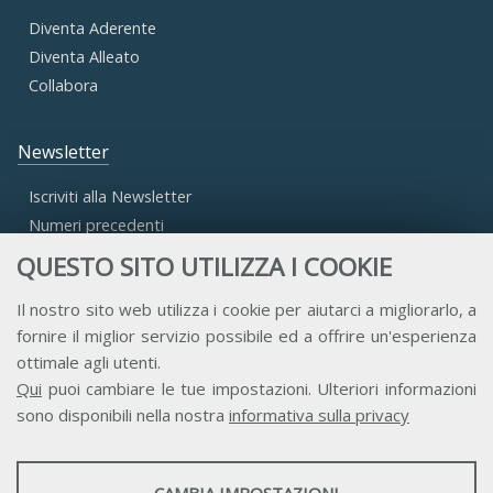
Diventa Aderente
Diventa Alleato
Collabora
Newsletter
Iscriviti alla Newsletter
Numeri precedenti
QUESTO SITO UTILIZZA I COOKIE
Area Riservata
Il nostro sito web utilizza i cookie per aiutarci a migliorarlo, a
fornire il miglior servizio possibile ed a offrire un'esperienza
Accesso Aderenti
ottimale agli utenti.
Accesso Consulta
Qui
puoi cambiare le tue impostazioni. Ulteriori informazioni
Accesso Team
sono disponibili nella nostra
informativa sulla privacy
STATISTICHE