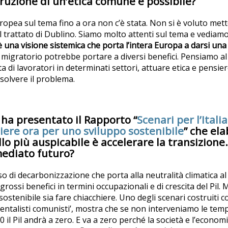
truzione di un’etica comune è possibile?
ropea sul tema fino a ora non c’è stata. Non si è voluto mett
il trattato di Dublino. Siamo molto attenti sul tema e vediam
è una visione sistemica che porta l’intera Europa a darsi un
migratorio potrebbe portare a diversi benefici. Pensiamo a
ta di lavoratori in determinati settori, attuare etica e pensie
isolvere il problema.
S ha presentato il Rapporto “
Scenari per l’Itali
iere ora per uno sviluppo sostenibile
” che el
llo più auspicabile è accelerare la transizion
mediato futuro?
so di decarbonizzazione che porta alla neutralità climatica a
ossi benefici in termini occupazionali e di crescita del Pil.
sostenibile sia fare chiacchiere. Uno degli scenari costruiti
entalisti comunisti’, mostra che se non interveniamo le te
00 il Pil andrà a zero. E va a zero perché la società e l’econom