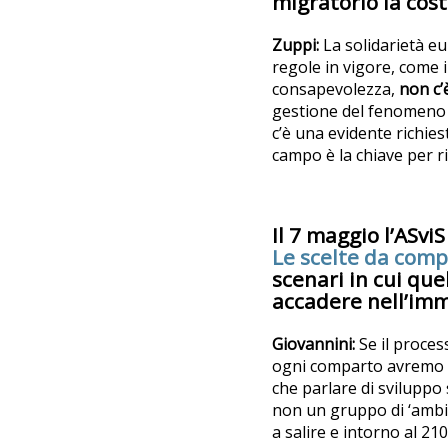
migratorio la cos
Zuppi:
La solidarietà eu
regole in vigore, come 
consapevolezza,
non c’
gestione del fenomeno 
c’è una evidente richies
campo è la chiave per r
Il 7 maggio l’ASvi
Le scelte da comp
scenari in cui que
accadere nell’im
Giovannini:
Se il proces
ogni comparto avremo gr
che parlare di sviluppo 
non un gruppo di ‘ambi
a salire e intorno al 21