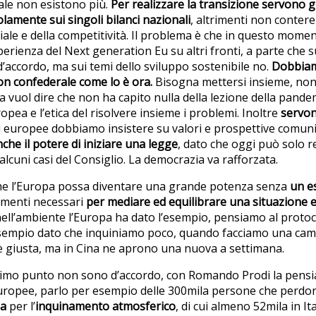
ale non esistono più.
Per realizzare la transizione servono g
amente sui singoli bilanci nazionali
, altrimenti non conter
triale e della competitività. Il problema è che in questo momen
erienza del Next generation Eu su altri fronti, a parte che su
’accordo, ma sui temi dello sviluppo sostenibile no.
Dobbiam
on confederale come lo è ora.
Bisogna mettersi insieme, non 
 vuol dire che non ha capito nulla della lezione della pandem
opea e l’etica del risolvere insieme i problemi. Inoltre
servon
 europee dobbiamo insistere su valori e prospettive comun
e il potere di iniziare una legge
, dato che oggi può solo r
alcuni casi del Consiglio. La democrazia va rafforzata.
e l’Europa possa diventare una grande potenza senza
un es
ementi necessari
per mediare ed equilibrare una situazione 
nell’ambiente l’Europa ha dato l’esempio, pensiamo al protoc
esempio dato che inquiniamo poco, quando facciamo una ca
è giusta, ma in Cina ne aprono una nuova a settimana.
ltimo punto non sono d’accordo, con Romando Prodi la pens
europee, parlo per esempio delle 300mila persone che perd
pa
per l’
inquinamento atmosferico
, di cui almeno 52mila in Ita