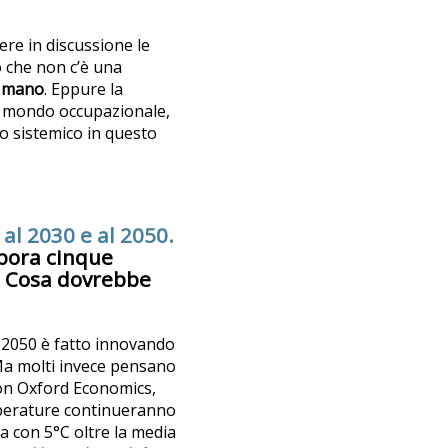
ere in discussione le
o che non c’è una
a mano
. Eppure la
l mondo occupazionale,
ro sistemico in questo
a al 2030 e al 2050.
abora cinque
e. Cosa dovrebbe
l 2050 è fatto innovando
 Ma molti invece pensano
 con Oxford Economics,
mperature continueranno
ia con 5°C oltre la media