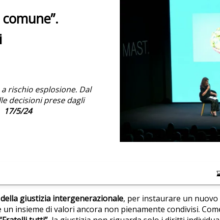
ca comune”.
i
 rischio esplosione. Dal
le decisioni prese dagli
”.
17/5/24
a della giustizia intergenerazionale
, per instaurare un nuovo
un insieme di valori ancora non pienamente condivisi. Com
Fratelli tutti”
, la giustizia non riguarda solo i diritti indivi