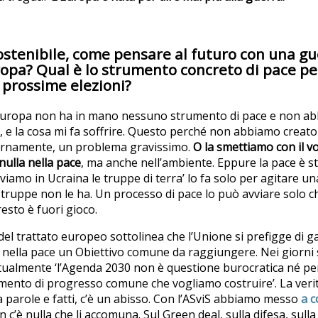
sostenibile, come pensare al futuro con una gu
uropa? Qual è lo strumento concreto di pace pe
prossime elezioni?
l’Europa non ha in mano nessuno strumento di pace e non ab
, e la cosa mi fa soffrire. Questo perché non abbiamo crea
ternamente, un problema gravissimo.
O la smettiamo con il vo
nulla nella pace
, ma anche nell’ambiente. Eppure la pace è st
iamo in Ucraina le truppe di terra’ lo fa solo per agitare u
truppe non le ha. Un processo di pace lo può avviare solo chi
resto è fuori gioco.
 del trattato europeo sottolinea che l’Unione si prefigge di g
 nella pace un Obiettivo comune da raggiungere. Nei giorni s
stualmente ‘l’Agenda 2030 non è questione burocratica né pe
mento di progresso comune che vogliamo costruire’. La verit
a parole e fatti, c’è un abisso. Con l’ASviS abbiamo messo
a c
n c’è nulla che li accomuna. Sul Green deal, sulla difesa, sulla 