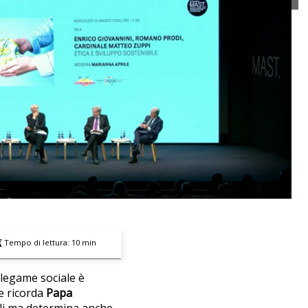
Tempo di lettura:
10
min
 legame sociale è
e ricorda
Papa
duali ma determina anche