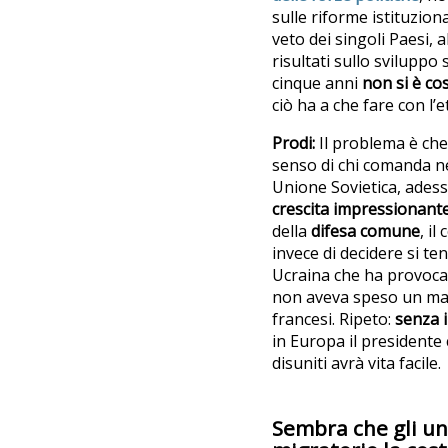
sulle riforme istituziona
veto dei singoli Paesi, 
risultati sullo sviluppo
cinque anni
non si è cos
ciò ha a che fare con l’et
Prodi:
Il problema è che
senso di chi comanda n
Unione Sovietica, ades
crescita impressionante
della
difesa comune
, i
invece di decidere si te
Ucraina che ha provocat
non aveva speso un marc
francesi. Ripeto:
senza 
in Europa il presidente 
disuniti avrà vita facile.
Sembra che gli un