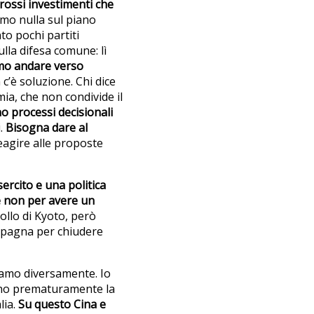
rossi investimenti che
emo nulla sul piano
to pochi partiti
lla difesa comune: lì
o andare verso
c’è soluzione. Chi dice
ia, che non condivide il
o processi decisionali
i.
Bisogna dare al
eagire alle proposte
ercito e una politica
e non per avere un
ollo di Kyoto, però
mpagna per chiudere
iamo diversamente. Io
ono prematuramente la
lia.
Su questo Cina e