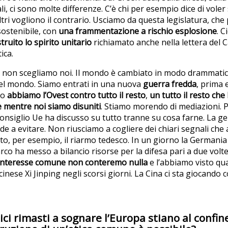
li, ci sono molte differenze. C’è chi per esempio dice di voler 
altri vogliono il contrario. Usciamo da questa legislatura, ch
 sostenibile, con
una frammentazione a rischio esplosione
. C
truito lo spirito unitario
richiamato anche nella lettera del 
ica.
 non scegliamo noi. Il mondo è cambiato in modo drammatic
el mondo. Siamo entrati in una nuova
guerra fredda
, prima e
so
abbiamo l’Ovest contro tutto il resto
,
un tutto il resto ch
 mentre noi siamo disuniti
. Stiamo morendo di mediazioni. 
l consiglio Ue ha discusso su tutto tranne su cosa farne. La 
nde a evitare. Non riusciamo a cogliere dei chiari segnali che
o, per esempio, il riarmo tedesco. In un giorno la Germania 
o ha messo a bilancio risorse per la difesa pari a due volt
interesse comune non conteremo nulla
e l’abbiamo visto qua
cinese Xi Jinping negli scorsi giorni. La Cina ci sta giocando
ici rimasti a sognare l’Europa stiano al confi