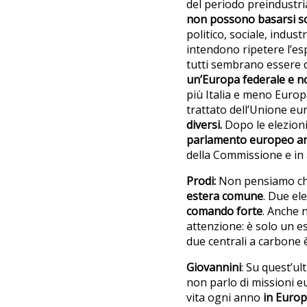
del periodo preindustri
non possono basarsi sol
politico, sociale, indus
intendono ripetere l’esp
tutti sembrano essere d
un’Europa federale e n
più Italia e meno Europa
trattato dell’Unione eur
diversi.
Dopo le elezioni
parlamento europeo anch
della Commissione e in 
Prodi:
Non pensiamo ch
estera comune
. Due el
comando forte
. Anche 
attenzione: è solo un 
due centrali a carbone 
Giovannini
: Su quest’u
non parlo di missioni 
vita ogni anno
in Euro