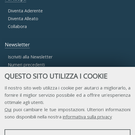
Diventa Aderente
Diventa Alleato
Collabora
Newsletter
Iscriviti alla Newsletter
Numeri precedenti
QUESTO SITO UTILIZZA I COOKIE
Area Riservata
Il nostro sito web utilizza i cookie per aiutarci a migliorarlo, a
fornire il miglior servizio possibile ed a offrire un'esperienza
Accesso Aderenti
ottimale agli utenti.
Accesso Consulta
Qui
puoi cambiare le tue impostazioni. Ulteriori informazioni
Accesso Team
sono disponibili nella nostra
informativa sulla privacy
STATISTICHE