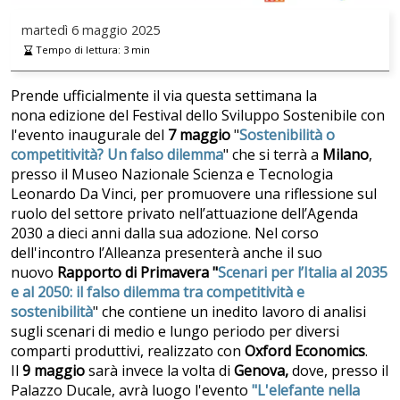
martedì
6 maggio 2025
Tempo di lettura:
3
min
Prende ufficialmente il via questa settimana la
nona edizione del Festival dello Sviluppo Sostenibile con
l'evento inaugurale del
7
maggio
"
Sostenibilità o
competitività? Un falso dilemma
" che si terrà a
Milano
,
presso il Museo Nazionale Scienza e Tecnologia
Leonardo Da Vinci, per promuovere una riflessione sul
ruolo del settore privato nell’attuazione dell’Agenda
2030 a dieci anni dalla sua adozione. Nel corso
dell'incontro l’Alleanza
presenterà anche il suo
nuovo
Rapporto di Primavera "
Scenari per l’Italia al 2035
e al 2050: il falso dilemma tra competitività e
sostenibilità
" che contiene un inedito lavoro di analisi
sugli scenari di medio e lungo periodo per diversi
comparti produttivi, realizzato con
Oxford Economics
.
Il
9 maggio
sarà invece la volta di
Genova,
dove, presso il
Palazzo Ducale, avrà luogo l'evento
"L'elefante nella