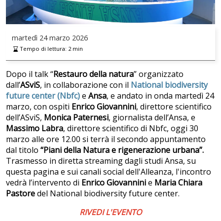
martedì
24 marzo 2026
Tempo di lettura:
2
min
Dopo il talk “
Restauro della natura
” organizzato
dall’
ASviS
, in collaborazione con il
National biodiversity
future center (Nbfc)
e
Ansa
, e andato in onda martedì 24
marzo, con ospiti
Enrico Giovannini
, direttore scientifico
dell’ASviS,
Monica Paternesi
, giornalista dell’Ansa, e
Massimo Labra
, direttore scientifico di Nbfc, oggi 30
marzo alle ore 12.00 si terrà il secondo appuntamento
dal titolo
“Piani della Natura e rigenerazione urbana”.
Trasmesso in diretta streaming dagli studi Ansa, su
questa pagina e sui canali social dell'Alleanza, l'incontro
vedrà l’intervento di
Enrico Giovannini
e
Maria Chiara
Pastore
del National biodiversity future center.
RIVEDI L'EVENTO