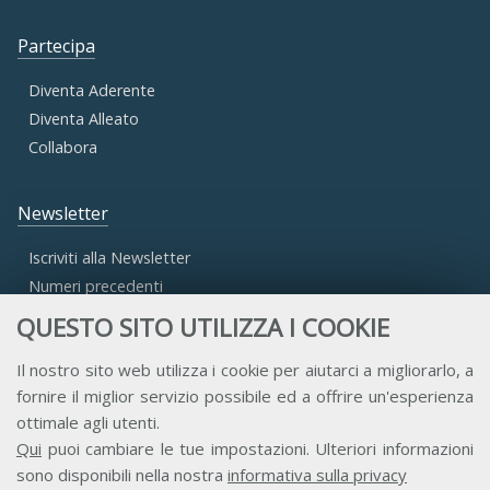
Partecipa
Diventa Aderente
Diventa Alleato
Collabora
Newsletter
Iscriviti alla Newsletter
Numeri precedenti
QUESTO SITO UTILIZZA I COOKIE
Area Riservata
Il nostro sito web utilizza i cookie per aiutarci a migliorarlo, a
fornire il miglior servizio possibile ed a offrire un'esperienza
Accesso Aderenti
ottimale agli utenti.
Accesso Consulta
Qui
puoi cambiare le tue impostazioni. Ulteriori informazioni
Accesso Team
sono disponibili nella nostra
informativa sulla privacy