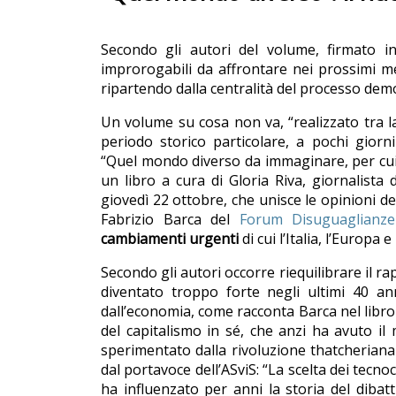
Secondo gli autori del volume, firmato ins
improrogabili da affrontare nei prossimi me
ripartendo dalla centralità del processo dem
Un volume su cosa non va, “realizzato tra la 
periodo storico particolare, a pochi giorni 
“Quel mondo diverso da immaginare, per cui b
un libro a cura di Gloria Riva, giornalista d
giovedì 22 ottobre, che unisce le opinioni de
Fabrizio Barca del
Forum Disuguaglianze
cambiamenti urgenti
di cui l’Italia, l’Europa
Secondo gli autori occorre riequilibrare il ra
diventato troppo forte negli ultimi 40 anni
dall’economia, come racconta Barca nel libr
del capitalismo in sé, che anzi ha avuto il
sperimentato dalla rivoluzione thatcheriana
dal portavoce dell’ASviS: “La scelta dei tecno
ha influenzato per anni la storia del dibattit