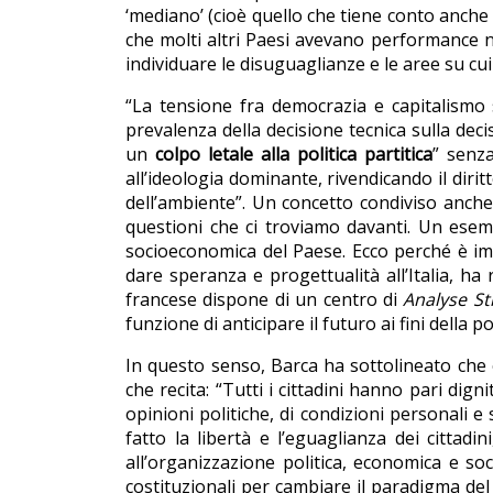
‘mediano’ (cioè quello che tiene conto anche d
che molti altri Paesi avevano performance n
individuare le disuguaglianze e le aree su cui
“La tensione fra democrazia e capitalismo 
prevalenza della decisione tecnica sulla deci
un
colpo letale alla politica partitica
” senz
all’ideologia dominante, rivendicando il diri
dell’ambiente”. Un concetto condiviso anche 
questioni che ci troviamo davanti. Un esemp
socioeconomica del Paese. Ecco perché è imp
dare speranza e progettualità all’Italia, ha r
francese dispone di un centro di
Analyse St
funzione di anticipare il futuro ai fini della 
In questo senso, Barca ha sottolineato che oc
che recita: “Tutti i cittadini hanno pari dign
opinioni politiche, di condizioni personali e
fatto la libertà e l’eguaglianza dei cittadi
all’organizzazione politica, economica e soc
costituzionali per cambiare il paradigma de