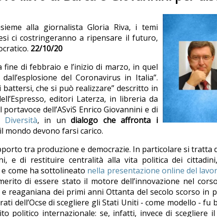
ieme alla giornalista Gloria Riva, i temi
si ci costringeranno a ripensare il futuro,
ocratico.
22/10/20
fine di febbraio e l’inizio di marzo, in quel
dall’esplosione del Coronavirus in Italia”.
attersi, che si può realizzare” descritto in
ell’Espresso, editori Laterza, in libreria da
l portavoce dell’ASviS Enrico Giovannini e di
 Diversità
, in un
dialogo che affronta i
 e il mondo devono farsi carico.
pporto tra produzione e democrazie. In particolare si tratta d
, e di restituire centralità alla vita politica dei cittadin
o e come ha sottolineato
nella presentazione online del lavo
 merito di essere stato il motore dell’innovazione nel cor
 e reaganiana dei primi anni Ottanta del secolo scorso in p
crati dell’Ocse di scegliere gli Stati Uniti - come modello - f
o politico internazionale: se, infatti, invece di scegliere i