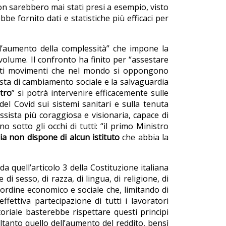
 non sarebbero mai stati presi a esempio, visto
 fornito dati e statistiche più efficaci per
ll’aumento della complessità” che impone la
 volume. Il confronto ha finito per “assestare
tanti movimenti che nel mondo si oppongono
iesta di cambiamento sociale e la salvaguardia
tro
” si potrà intervenire efficacemente sulle
el Covid sui sistemi sanitari e sulla tenuta
sista più coraggiosa e visionaria, capace di
no sotto gli occhi di tutti: “il primo Ministro
alia non dispone di alcun istituto
che abbia la
a quell’articolo 3 della Costituzione italiana
di sesso, di razza, di lingua, di religione, di
i ordine economico e sociale che, limitando di
ffettiva partecipazione di tutti i lavoratori
toriale basterebbe rispettare questi principi
tanto quello dell’aumento del reddito, bensì