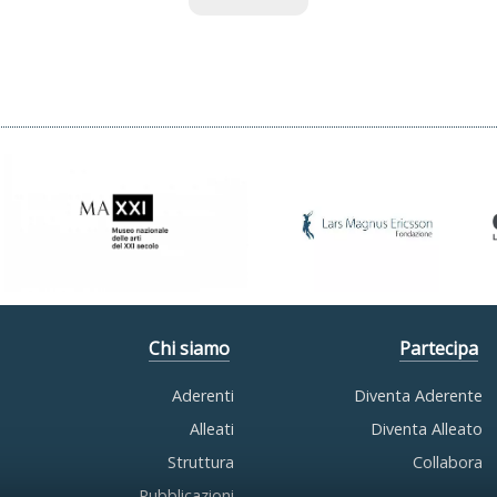
Chi siamo
Partecipa
Aderenti
Diventa Aderente
Alleati
Diventa Alleato
Struttura
Collabora
Pubblicazioni