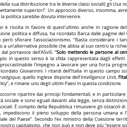
ella sua distribuzione tra le diverse classi sociali) gli Usa
ettamente superiori”. Un approccio diverso, insomma, avrebbe
 la politica sarebbe dovuta intervenire.
si è risolta in favore di quest’ultimo anche in ragione de
sione politica e diffusa, ha ricordato Barca dalle pagine del
a però sfiorare l’associazionismo. “Basta considerare i 
tto a un’alternativa possibile che abbia al suo centro la rich
dal portavoce dell’ASviS: “
Solo mettendo le persone al cen
io in questo senso è la sfida rappresentata dagli effetti d
rocrastinabile l’impegno a lavorare per una forza progres
icordato Giovannini. I ritardi dell’Italia in questo campo so
ratégique
, quello inglese dispone dell’
Intelligence Unit
,
l’It
policy”, e rimane uno degli ultimi Paesi in questa condizione.
corre ripartire dai principi fondamentali, e in particolare d
ità sociale e sono eguali davanti alla legge, senza distinzione 
 sociali. È compito della Repubblica rimuovere gli ostacoli d
ni, impediscono il pieno sviluppo della persona umana e l’e
iale del Paese”. Secondo l’ex ministro della Coesione terri
l nostro capitalismo, che non può e non deve più “essere sol