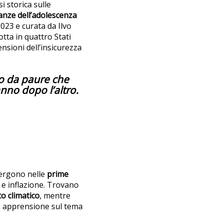
si storica sulle
ranze dell’adolescenza
2023 e curata da Ilvo
tta in quattro Stati
ensioni dell’insicurezza
to
da paure che
nno dopo l’altro.
mergono nelle
prime
o e inflazione. Trovano
o climatico
, mentre
re apprensione sul tema