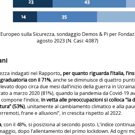
Europeo sulla Sicurezza, sondaggio Demos & Pi per Fondazio
agosto 2023 (N. Casi: 4.087)
ani
curezza indagati nel Rapporto
, per quanto riguarda l’Italia, l’i
 graduatoria con il 71%
, anche se diminuisce di quattro punti
levato dopo circa due mesi dall’inizio della guerra in Ucraina,
trato a marzo 2020 (81%), quando la pandemia da Covid-19 ave
si compone l’indice,
in vetta alle preoccupazioni si colloca “la 
atura” (53%)
, unitamente al cambiamento climatico e alla paur
rremoti, frane e alluvioni”, in crescita rispetto al 2022.
a
, con il 48%, si posiziona al secondo posto. L’indice continua 
 maggio, dopo l’allentamento del primo lockdown. Ad ogni mod