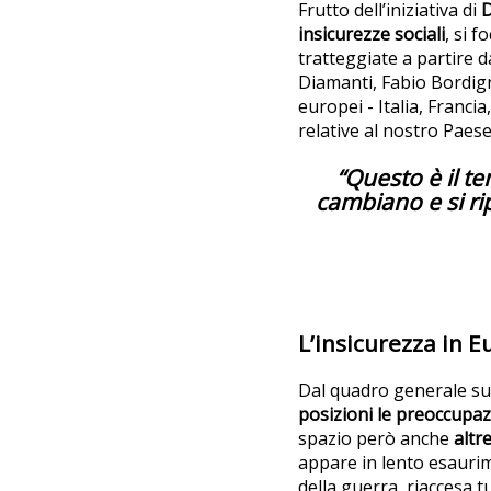
Frutto dell’iniziativa di
D
insicurezze sociali
, si 
tratteggiate a partire d
Diamanti, Fabio Bordign
europei - Italia, Franci
relative al nostro Paese
“Questo è il 
cambiano
e si 
L’insicurezza in Eu
Dal quadro generale su
posizioni le preoccupaz
spazio però anche
altr
appare in lento esaurim
della guerra, riaccesa t