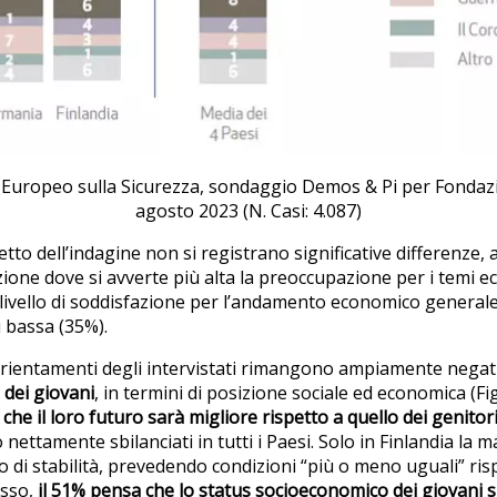
Europeo sulla Sicurezza, sondaggio Demos & Pi per Fondazio
agosto 2023 (N. Casi: 4.087)
tto dell’indagine non si registrano significative differenze, 
one dove si avverte più alta la preoccupazione per i temi 
il livello di soddisfazione per l’andamento economico general
 bassa (35%).
orientamenti degli intervistati rimangono ampiamente negati
 dei giovani
, in termini di posizione sociale ed economica (Fig
 che il loro futuro sarà migliore rispetto a quello dei genitor
ettamente sbilanciati in tutti i Paesi. Solo in Finlandia la m
 di stabilità, prevedendo condizioni “più o meno uguali” ris
esso,
il 51% pensa che lo status socioeconomico dei giovani s