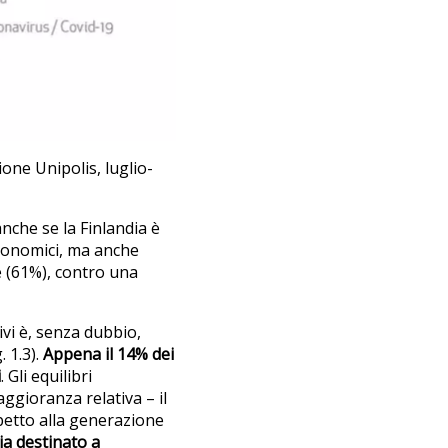
ne Unipolis, luglio-
anche se la Finlandia è
economici, ma anche
e (61%), contro una
vi è, senza dubbio,
. 1.3).
Appena il 14% dei
i
. Gli equilibri
aggioranza relativa – il
petto alla generazione
ia destinato a