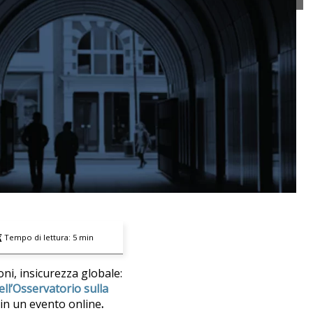
Tempo di lettura:
5
min
ni, insicurezza globale:
ll’Osservatorio sulla
 in un evento online
.