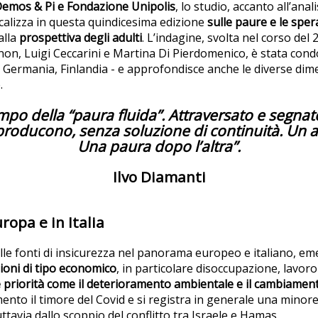
emos & Pi e Fondazione Unipolis
, lo studio, accanto all’anali
focalizza in questa quindicesima edizione
sulle paure e le spe
alla
prospettiva degli adulti
. L’indagine, svolta nel corso del 
on, Luigi Ceccarini e Martina Di Pierdomenico, è stata condo
a, Germania, Finlandia - e approfondisce anche le diverse dim
.
tempo
della “paura fluida”.
Attraversato e segna
riproducono, senza
soluzione di continuità.
Un a
Una paura dopo l’altra”.
Ilvo Diamanti
ropa e in Italia
lle fonti di insicurezza nel panorama europeo e italiano, e
ioni di tipo economico
, in particolare disoccupazione, lavor
e priorità come il deterioramento ambientale e il cambiament
ento il timore del Covid e si registra in generale una mino
uttavia dallo scoppio del conflitto tra Israele e Hamas.